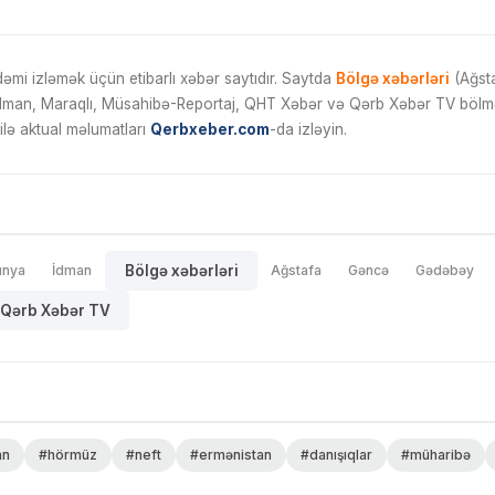
mi izləmək üçün etibarlı xəbər saytıdır. Saytda
Bölgə xəbərləri
(Ağsta
İdman, Maraqlı, Müsahibə-Reportaj, QHT Xəbər və Qərb Xəbər TV bölmələ
ilə aktual məlumatları
Qerbxeber.com
-da izləyin.
ünya
İdman
Bölgə xəbərləri
Ağstafa
Gəncə
Gədəbəy
Qərb Xəbər TV
an
#hörmüz
#neft
#ermənistan
#danışıqlar
#müharibə