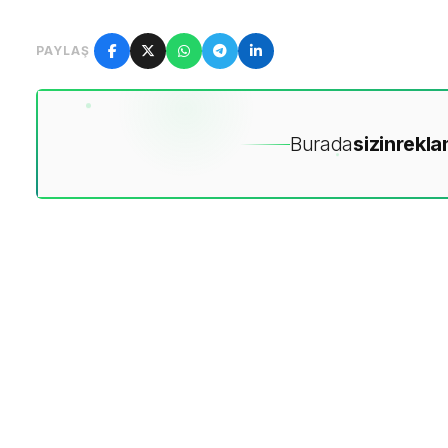
PAYLAŞ
Burada
sizin
rekla