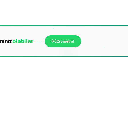
mınız
ola
bilər
Qiymət al