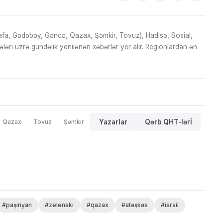
fa, Gədəbəy, Gəncə, Qazax, Şəmkir, Tovuz), Hadisə, Sosial,
ri üzrə gündəlik yenilənən xəbərlər yer alır. Regionlardan ən
Qazax
Tovuz
Şəmkir
Yazarlar
Qərb QHT-lərİ
#paşinyan
#zelenski
#qazax
#atəşkəs
#israil