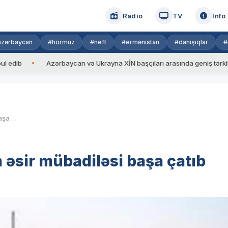
Radio
TV
Info
azərbaycan
#hörmüz
#neft
#ermənistan
#danışıqlar
#
Azərbaycan və Ukrayna XİN başçıları arasında geniş tərkibdə görüş
Rusiya ilə Ukrayna arasında əsir mübadiləsi başa çatıb
 əsir mübadiləsi başa çatıb