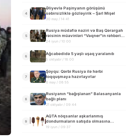
Əliyevlə Paşinyanın görüşünü
səbirsizliklə gözləyirik – Şarl Mişel
4
30 may / 14:41
Rusiya müdafiə naziri və Baş Qərargah
rəisinin müavinləri “Vaqner”in rəhbəri
5
ilə görüşüb
24 iyun / 10:00
Ağcabədidə 5 yaşlı uşaq yaralanıb
6
5 oktyabr / 18:00
Şoyqu: Qərbi Rusiya ilə hərbi
toqquşmaya hazırlayırlar
7
6 may / 08:55
Rusiyanın “bağışlanan” Balasanyanla
bağlı planı
8
21 oktyabr / 09:44
AQTA nöqsanlar aşkarlanmış
dondurmaların satışda olmasına
9
münasibət bildirib
19 iyun / 09:37