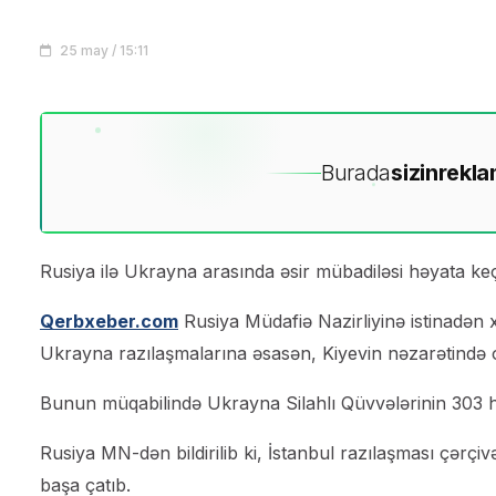
25 may / 15:11
Burada
sizin
rekla
Rusiya ilə Ukrayna arasında əsir mübadiləsi həyata keçi
Qerbxeber.com
Rusiya Müdafiə Nazirliyinə istinadən 
Ukrayna razılaşmalarına əsasən, Kiyevin nəzarətində ol
Bunun müqabilində Ukrayna Silahlı Qüvvələrinin 303 hərb
Rusiya MN-dən bildirilib ki, İstanbul razılaşması çər
başa çatıb.