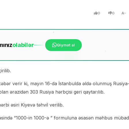
0
0
A
mınız
ola
bilər
Qiymət al
rilib.
xəbər verir ki, mayın 16-da İstanbulda əldə olunmuş Rusiya
an ərazidən 303 Rusiya hərbçisi geri qaytarılıb.
i əsiri Kiyevə təhvil verilib.
çivəsində “1000-in 1000-ə ” formuluna əsasən məhbus mübadi