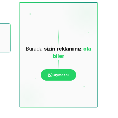
Burada
sizin
reklamınız
ola
bilər
Qiymət al