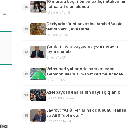
10 martda keçirilən buraxılış imtahanının
nəticələri elan olunub
10
16 aprel / 13:18
A
Çexiyada türistlər xəzinə tapıb dövlətə
təhvil verdi, əvəzində..
11
16 aprel / 09:44
Şəmkirin icra başçısına yeni müavin
təyin olunub
12
3 iyul / 18:31
Velosiped yollarında hərəkət edən
avtomobillər 100 manat cərimələnəcək
13
12 iyun / 12:11
-
Azərbaycan əhalisinin sayı açıqlanıb
14
16 avqust / 12:44
Lavrov: “ATƏT-in Minsk qrupunu Fransa
və ABŞ “dəfn etdi”
15
1 dekabr / 14:14
ləsi