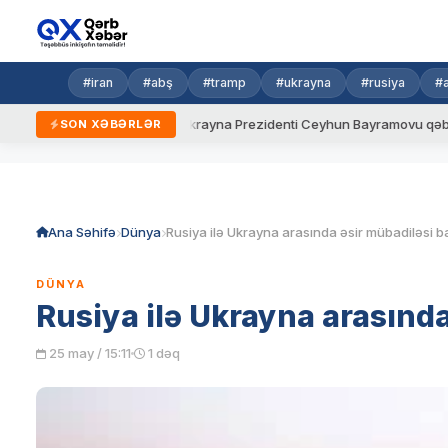
#iran
#abş
#tramp
#ukrayna
#rusiya
#
eni qaydalar
Ukrayna Prezidenti Ceyhun Bayramovu qəbul edib
SON XƏBƏRLƏR
Skip
to
content
Ana Səhifə
Dünya
DÜNYA
Rusiya ilə Ukrayna arasında
25 may / 15:11
1 dəq