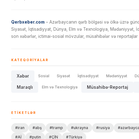
Qerbxeber.com
– Azərbaycanın qərb bölgəsi və ölkə üzrə gündə
Siyasət, İqtisadiyyat, Dünya, Elm və Texnologiya, Mədəniyyət, 
son xəbərlər, ictimai-sosial mövzular, müsahibələr və reportajlar 
KATEQORIYALAR
Xəbər
Sosial
Siyasət
İqtisadiyyat
Mədəniyyət
D
Maraqlı
Elm və Texnologiya
Müsahibə-Reportaj
ETIKETLƏR
#iran
#abş
#tramp
#ukrayna
#rusiya
#azərbayc
#Aİ
#putin
#ÇİN
#Türkiyə