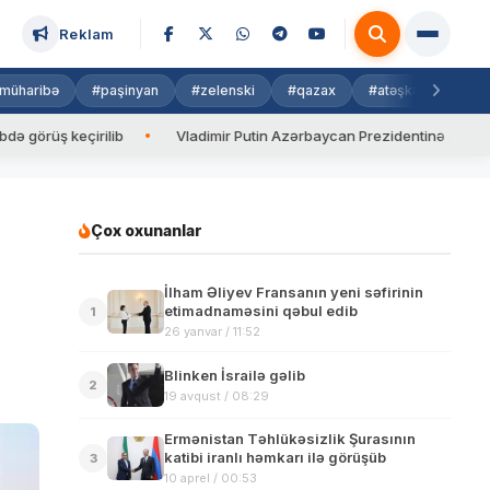
Reklam
müharibə
#paşinyan
#zelenski
#qazax
#atəşkəs
#isra
 keçirilib
Vladimir Putin Azərbaycan Prezidentinə zəng edib
Çox oxunanlar
İlham Əliyev Fransanın yeni səfirinin
etimadnaməsini qəbul edib
1
26 yanvar / 11:52
Blinken İsrailə gəlib
2
19 avqust / 08:29
Ermənistan Təhlükəsizlik Şurasının
katibi iranlı həmkarı ilə görüşüb
3
10 aprel / 00:53