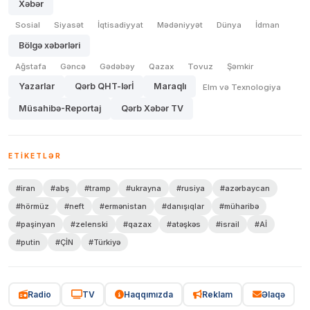
Xəbər
Sosial
Siyasət
İqtisadiyyat
Mədəniyyət
Dünya
İdman
Bölgə xəbərləri
Ağstafa
Gəncə
Gədəbəy
Qazax
Tovuz
Şəmkir
Yazarlar
Qərb QHT-lərİ
Maraqlı
Elm və Texnologiya
Müsahibə-Reportaj
Qərb Xəbər TV
ETIKETLƏR
#iran
#abş
#tramp
#ukrayna
#rusiya
#azərbaycan
#hörmüz
#neft
#ermənistan
#danışıqlar
#müharibə
#paşinyan
#zelenski
#qazax
#atəşkəs
#israil
#Aİ
#putin
#ÇİN
#Türkiyə
Radio
TV
Haqqımızda
Reklam
Əlaqə