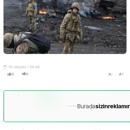
16 oktyabr / 09:48
0
0
A
A
Burada
sizin
reklamın