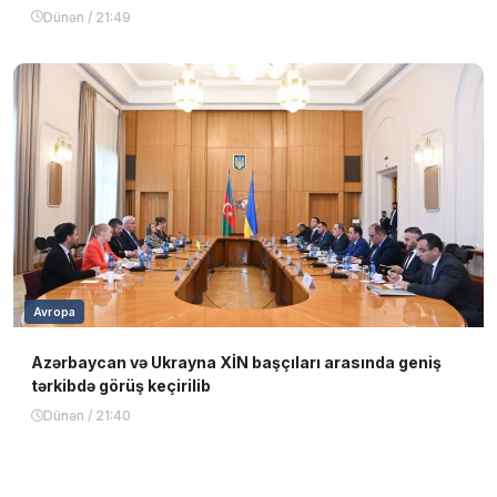
Dünən / 21:49
Avropa
Azərbaycan və Ukrayna XİN başçıları arasında geniş
tərkibdə görüş keçirilib
Dünən / 21:40