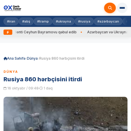
#iran
#abş
#tramp
#ukrayna
#rusiya
#azərbaycan
#h
denti Ceyhun Bayramovu qəbul edib
Azərbaycan və Ukrayna XİN başçıla
Skip
to
content
Ana Səhifə
Dünya
Rusiya 860 hərbçisini itirdi
DÜNYA
Rusiya 860 hərbçisini itirdi
16 oktyabr / 09:48
1 dəq