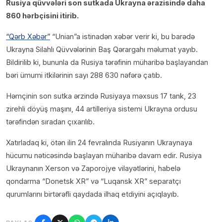
Rusiya qüvvələri son sutkada Ukrayna ərazisində daha
860 hərbçisini itirib.
“Qərb Xəbər”
“Unian”a istinadən xəbər verir ki, bu barədə
Ukrayna Silahlı Qüvvələrinin Baş Qərargahı məlumat yayıb.
Bildirilib ki, bununla da Rusiya tərəfinin müharibə başlayandan
bəri ümumi itkilərinin sayı 288 630 nəfərə çatıb.
Həmçinin son sutka ərzində Rusiyaya məxsus 17 tank, 23
zirehli döyüş maşını, 44 artilleriya sistemi Ukrayna ordusu
tərəfindən sıradan çıxarılıb.
Xatırladaq ki, ötən ilin 24 fevralında Rusiyanın Ukraynaya
hücumu nəticəsində başlayan müharibə davam edir. Rusiya
Ukraynanın Xerson və Zaporojye vilayətlərini, habelə
qondarma “Donetsk XR” və “Luqansk XR” separatçı
qurumlarını birtərəfli qaydada ilhaq etdiyini açıqlayıb.