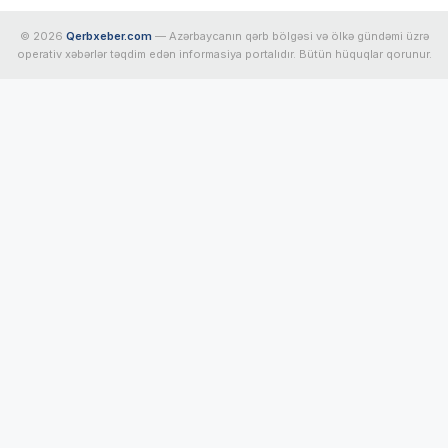
© 2026
Qerbxeber.com
— Azərbaycanın qərb bölgəsi və ölkə gündəmi üzrə
operativ xəbərlər təqdim edən informasiya portalıdır. Bütün hüquqlar qorunur.