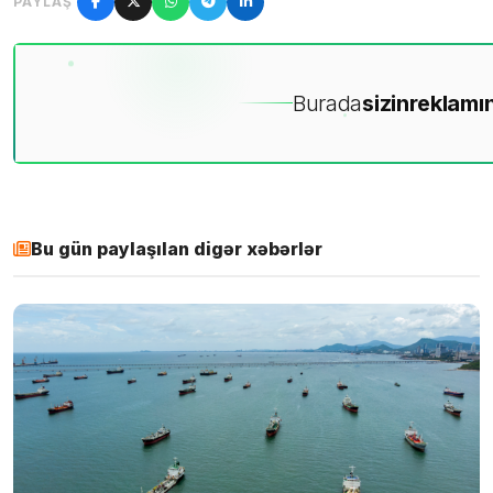
PAYLAŞ
Burada
sizin
reklamın
Bu gün paylaşılan digər xəbərlər