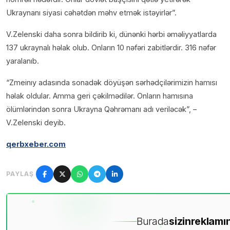
Ukraynanı siyasi cəhətdən məhv etmək istəyirlər”.
V.Zelenski daha sonra bildirib ki, dünənki hərbi əməliyyatlarda
137 ukraynalı həlak olub. Onların 10 nəfəri zabitlərdir. 316 nəfər
yaralanıb.
“Zmeinıy adasında sonadək döyüşən sərhədçilərimizin hamısı
həlak oldular. Amma geri çəkilmədilər. Onların hamısına
ölümlərindən sonra Ukrayna Qəhrəmanı adı veriləcək”, –
V.Zelenski deyib.
qerbxeber.com
PAYLAŞ
Burada
sizin
reklamın