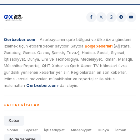
Qerbxeber.com
– Azərbaycanın qərb bölgəsi və ölkə üzrə gündəmi
izləmək üçün etibarlı xəbər saytıdır. Saytda
Bölgə xəbərləri
(Ağstafa,
Gədəbəy, Gəncə, Qazax, Şəmkir, Tovuz), Hadisə, Sosial, Siyasət,
İqtisadiyyat, Dünya, Elm və Texnologiya, Mədəniyyət, İdman, Maraqlı,
Müsahibə-Reportaj, QHT Xəbər və Qərb Xəbər TV bölmələri üzrə
gündəlik yenilənən xəbərlər yer alır. Regionlardan ən son xəbərlər,
ictimai-sosial mövzular, müsahibələr və reportajlar ilə aktual
məlumatları
Qerbxeber.com
-da izləyin.
KATEQORIYALAR
Xəbər
Sosial
Siyasət
İqtisadiyyat
Mədəniyyət
Dünya
İdman
Bölgə xəbərləri