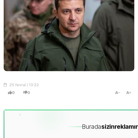
25 fevral / 13:22
0
0
A
A
Burada
sizin
reklamın