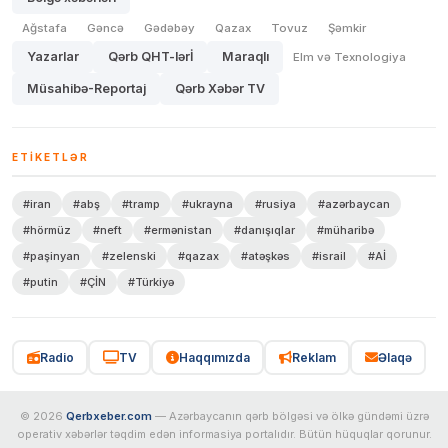
Ağstafa
Gəncə
Gədəbəy
Qazax
Tovuz
Şəmkir
Yazarlar
Qərb QHT-lərİ
Maraqlı
Elm və Texnologiya
Müsahibə-Reportaj
Qərb Xəbər TV
ETIKETLƏR
#iran
#abş
#tramp
#ukrayna
#rusiya
#azərbaycan
#hörmüz
#neft
#ermənistan
#danışıqlar
#müharibə
#paşinyan
#zelenski
#qazax
#atəşkəs
#israil
#Aİ
#putin
#ÇİN
#Türkiyə
Radio
TV
Haqqımızda
Reklam
Əlaqə
© 2026
Qerbxeber.com
— Azərbaycanın qərb bölgəsi və ölkə gündəmi üzrə
operativ xəbərlər təqdim edən informasiya portalıdır. Bütün hüquqlar qorunur.