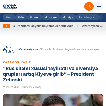
#iran
#abş
#tramp
#ukrayna
#rusiya
#azərbaycan
#h
rayna Prezidenti Ceyhun Bayramovu qəbul edib
Azərbaycan və Ukrayna 
Skip
to
content
Ana
Kateqoriyasız
“Rus silahlı xüsusi təyinatlı və diversiya qrupları artıq Kiyevə girib” – Prezident Zelinski
Səhifə
KATEQORIYASIZ
“Rus silahlı xüsusi təyinatlı və diversiya
qrupları artıq Kiyevə girib” – Prezident
Zelinski
25 fevral / 13:22
2 dəq