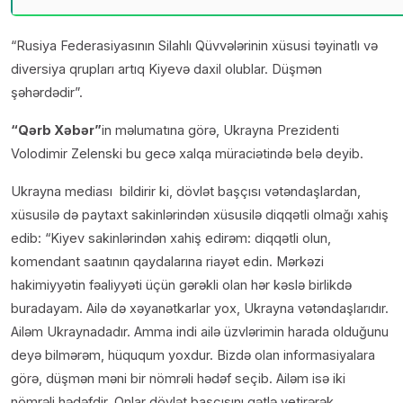
“Rusiya Federasiyasının Silahlı Qüvvələrinin xüsusi təyinatlı və
diversiya qrupları artıq Kiyevə daxil olublar. Düşmən
şəhərdədir”.
“Qərb Xəbər”
in məlumatına görə, Ukrayna Prezidenti
Volodimir Zelenski bu gecə xalqa müraciətində belə deyib.
Ukrayna mediası bildirir ki, dövlət başçısı vətəndaşlardan,
xüsusilə də paytaxt sakinlərindən xüsusilə diqqətli olmağı xahiş
edib: “Kiyev sakinlərindən xahiş edirəm: diqqətli olun,
komendant saatının qaydalarına riayət edin. Mərkəzi
hakimiyyətin fəaliyyəti üçün gərəkli olan hər kəslə birlikdə
buradayam. Ailə də xəyanətkarlar yox, Ukrayna vətəndaşlarıdır.
Ailəm Ukraynadadır. Amma indi ailə üzvlərimin harada olduğunu
deyə bilmərəm, hüququm yoxdur. Bizdə olan informasiyalara
görə, düşmən məni bir nömrəli hədəf seçib. Ailəm isə iki
nömrəli hədəfdir. Onlar dövlət başçısını qətlə yetirərək