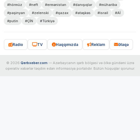
#hörmüz
#neft
#ermənistan
#danışıqlar
#müharibə
#paşinyan
#zelenski
#qazax
#atəşkəs
#israil
#Aİ
#putin
#ÇİN
#Türkiyə
Radio
TV
Haqqımızda
Reklam
Əlaqə
© 2026
Qerbxeber.com
— Azərbaycanın qərb bölgəsi və ölkə gündəmi üzrə
operativ xəbərlər təqdim edən informasiya portalıdır. Bütün hüquqlar qorunur.