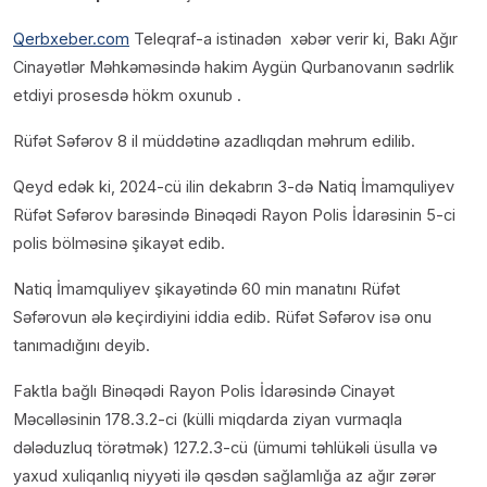
Qerbxeber.com
Teleqraf-a istinadən xəbər verir ki, Bakı Ağır
Cinayətlər Məhkəməsində hakim Aygün Qurbanovanın sədrlik
etdiyi prosesdə hökm oxunub .
Rüfət Səfərov 8 il müddətinə azadlıqdan məhrum edilib.
Qeyd edək ki, 2024-cü ilin dekabrın 3-də Natiq İmamquliyev
Rüfət Səfərov barəsində Binəqədi Rayon Polis İdarəsinin 5-ci
polis bölməsinə şikayət edib.
Natiq İmamquliyev şikayətində 60 min manatını Rüfət
Səfərovun ələ keçirdiyini iddia edib. Rüfət Səfərov isə onu
tanımadığını deyib.
Faktla bağlı Binəqədi Rayon Polis İdarəsində Cinayət
Məcəlləsinin 178.3.2-ci (külli miqdarda ziyan vurmaqla
dələduzluq törətmək) 127.2.3-cü (ümumi təhlükəli üsulla və
yaxud xuliqanlıq niyyəti ilə qəsdən sağlamlığa az ağır zərər