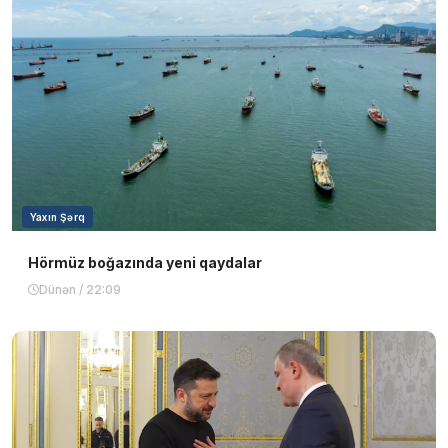
Yaxın Şərq
Hörmüz boğazında yeni qaydalar
Dünən / 22:09