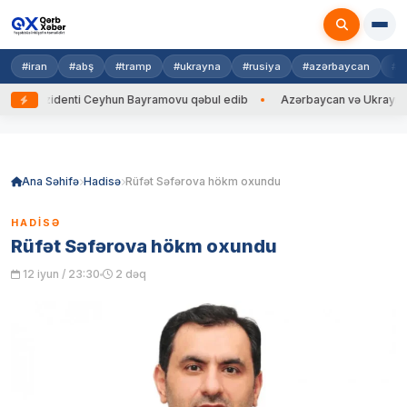
#iran
#abş
#tramp
#ukrayna
#rusiya
#azərbaycan
#h
ezidenti Ceyhun Bayramovu qəbul edib
Azərbaycan və Ukrayna XİN başçı
Skip
to
content
Ana Səhifə
Hadisə
Rüfət Səfərova hökm oxundu
HADISƏ
Rüfət Səfərova hökm oxundu
12 iyun / 23:30
2 dəq