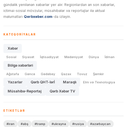
gündəlik yenilənən xəbərlər yer alır. Regionlardan ən son xəbərlər,
ictimai-sosial mövzular, müsahibələr və reportajlar ilə aktual
məlumatları
Qerbxeber.com
-da izləyin.
KATEQORIYALAR
Xəbər
Sosial
Siyasət
İqtisadiyyat
Mədəniyyət
Dünya
İdman
Bölgə xəbərləri
Ağstafa
Gəncə
Gədəbəy
Qazax
Tovuz
Şəmkir
Yazarlar
Qərb QHT-lərİ
Maraqlı
Elm və Texnologiya
Müsahibə-Reportaj
Qərb Xəbər TV
ETIKETLƏR
#iran
#abş
#tramp
#ukrayna
#rusiya
#azərbaycan