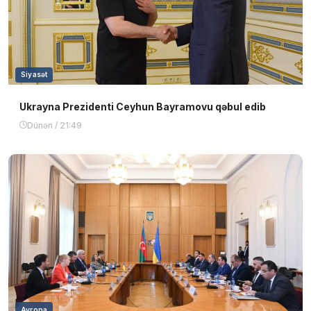
Siyasət
Ukrayna Prezidenti Ceyhun Bayramovu qəbul edib
Dünən / 21:49
Avropa