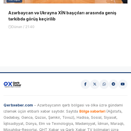
Azərbaycan və Ukrayna XİN başçıları arasında geniş
tərkibdə görüş keçirilib
Dünən / 21:40
Qerbxeber.com
– Azərbaycanın qərb bölgəsi və ölkə üzrə gündəmi
izləmək üçün etibarlı xəbər saytıdır. Saytda
Bölgə xəbərləri
(Ağstafa,
Gədəbəy, Gəncə, Qazax, Şəmkir, Tovuz), Hadisə, Sosial, Siyasət,
İqtisadiyyat, Dünya, Elm və Texnologiya, Mədəniyyət, İdman, Maraqlı,
Müsahibə-Reportaj, QHT Xəbər və Qərb Xəbər TV bölmələri üzrə