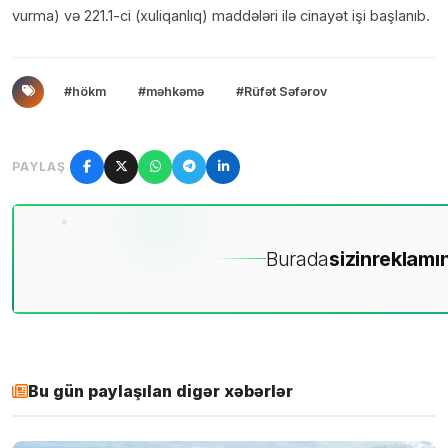
vurma) və 221.1-ci (xuliqanlıq) maddələri ilə cinayət işi başlanıb.
#hökm
#məhkəmə
#Rüfət Səfərov
PAYLAŞ
Burada
sizin
reklamın
Bu gün paylaşılan digər xəbərlər