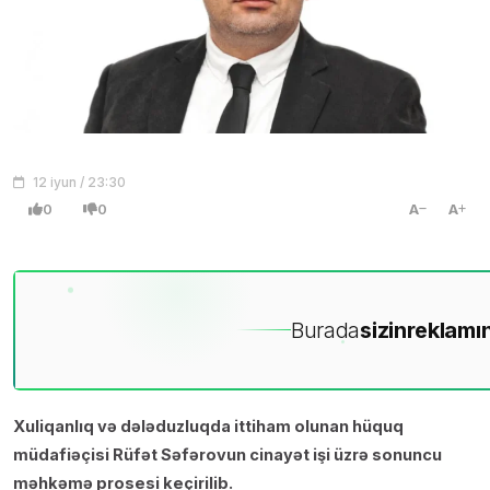
12 iyun / 23:30
0
0
A
A
Burada
sizin
reklamın
Xuliqanlıq və dələduzluqda ittiham olunan hüquq
müdafiəçisi Rüfət Səfərovun cinayət işi üzrə sonuncu
məhkəmə prosesi keçirilib.