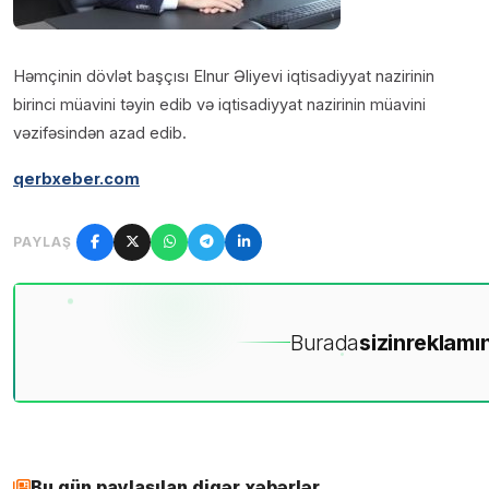
Həmçinin dövlət başçısı Elnur Əliyevi iqtisadiyyat nazirinin
birinci müavini təyin edib və iqtisadiyyat nazirinin müavini
vəzifəsindən azad edib.
qerbxeber.com
PAYLAŞ
Burada
sizin
reklamın
Bu gün paylaşılan digər xəbərlər