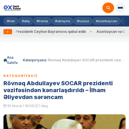
#iran
#abş
#tramp
#ukrayna
#rusiya
#azərbaycan
#h
ayna Prezidenti Ceyhun Bayramovu qəbul edib
Azərbaycan və Ukrayna X
Skip
to
content
Ana
Kateqoriyasız
Rövnəq Abdullayev SOCAR prezidenti vəzifəsindən kənarlaşdırıldı – İlham Əliyevdən sərəncam
Səhifə
KATEQORIYASIZ
Rövnəq Abdullayev SOCAR prezidenti
vəzifəsindən kənarlaşdırıldı – İlham
Əliyevdən sərəncam
10 fevral / 16:05
1 dəq