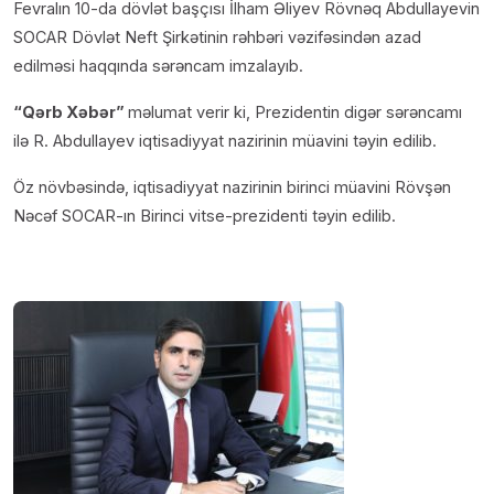
Fevralın 10-da dövlət başçısı İlham Əliyev Rövnəq Abdullayevin
SOCAR Dövlət Neft Şirkətinin rəhbəri vəzifəsindən azad
edilməsi haqqında sərəncam imzalayıb.
“Qərb Xəbər”
məlumat verir ki, Prezidentin digər sərəncamı
ilə R. Abdullayev iqtisadiyyat nazirinin müavini təyin edilib.
Öz növbəsində, iqtisadiyyat nazirinin birinci müavini Rövşən
Nəcəf SOCAR-ın Birinci vitse-prezidenti təyin edilib.