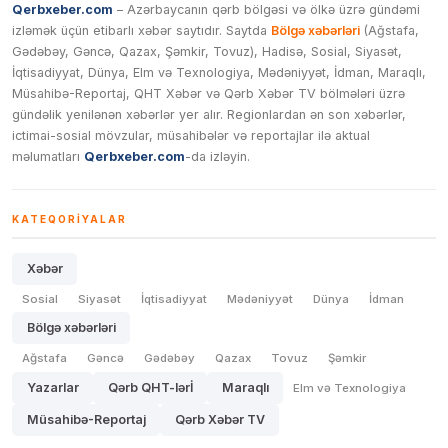
Qerbxeber.com
– Azərbaycanın qərb bölgəsi və ölkə üzrə gündəmi
izləmək üçün etibarlı xəbər saytıdır. Saytda
Bölgə xəbərləri
(Ağstafa,
Gədəbəy, Gəncə, Qazax, Şəmkir, Tovuz), Hadisə, Sosial, Siyasət,
İqtisadiyyat, Dünya, Elm və Texnologiya, Mədəniyyət, İdman, Maraqlı,
Müsahibə-Reportaj, QHT Xəbər və Qərb Xəbər TV bölmələri üzrə
gündəlik yenilənən xəbərlər yer alır. Regionlardan ən son xəbərlər,
ictimai-sosial mövzular, müsahibələr və reportajlar ilə aktual
məlumatları
Qerbxeber.com
-da izləyin.
KATEQORIYALAR
Xəbər
Sosial
Siyasət
İqtisadiyyat
Mədəniyyət
Dünya
İdman
Bölgə xəbərləri
Ağstafa
Gəncə
Gədəbəy
Qazax
Tovuz
Şəmkir
Yazarlar
Qərb QHT-lərİ
Maraqlı
Elm və Texnologiya
Müsahibə-Reportaj
Qərb Xəbər TV