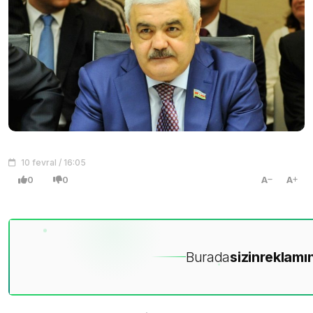
10 fevral / 16:05
0
0
A
A
Burada
sizin
reklamın