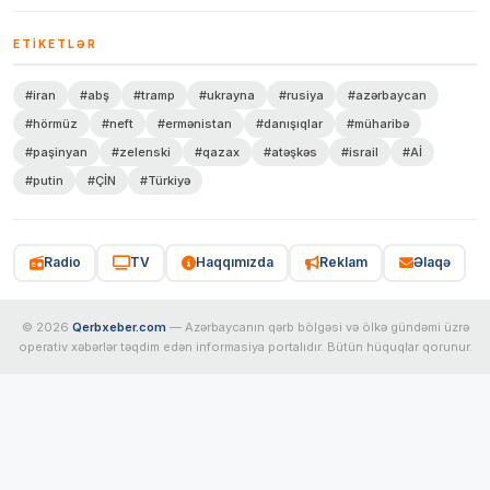
ETIKETLƏR
#iran
#abş
#tramp
#ukrayna
#rusiya
#azərbaycan
#hörmüz
#neft
#ermənistan
#danışıqlar
#müharibə
#paşinyan
#zelenski
#qazax
#atəşkəs
#israil
#Aİ
#putin
#ÇİN
#Türkiyə
Radio
TV
Haqqımızda
Reklam
Əlaqə
© 2026
Qerbxeber.com
— Azərbaycanın qərb bölgəsi və ölkə gündəmi üzrə
operativ xəbərlər təqdim edən informasiya portalıdır. Bütün hüquqlar qorunur.