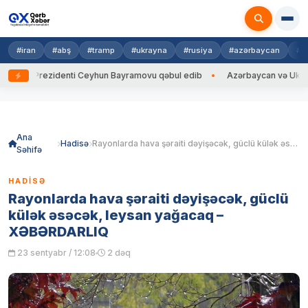
#iran
#abş
#tramp
#ukrayna
#rusiya
#azərbaycan
#h
yna Prezidenti Ceyhun Bayramovu qəbul edib
Azərbaycan və Ukrayna Xİ
Skip
to
content
Ana
Hadisə
Rayonlarda hava şəraiti dəyişəcək, güclü külək əsəcək, leysan yağacaq – XƏBƏRDARLIQ
Səhifə
HADISƏ
Rayonlarda hava şəraiti dəyişəcək, güclü
külək əsəcək, leysan yağacaq –
XƏBƏRDARLIQ
23 sentyabr / 12:08
2 dəq