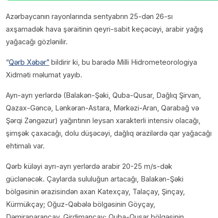
Azərbaycanın rayonlarında sentyabrın 25-dən 26-sı
axşamadək hava şəraitinin qeyri-sabit keçəcəyi, arabir yağış
yağacağı gözlənilir.
“
Qərb Xəbər”
bildirir ki, bu barədə Milli Hidrometeorologiya
Xidməti məlumat yayıb.
Ayrı-ayrı yerlərdə (Balakən-Şəki, Quba-Qusar, Dağlıq Şirvan,
Qazax-Gəncə, Lənkəran-Astara, Mərkəzi-Aran, Qarabağ və
Şərqi Zəngəzur) yağıntının leysan xarakterli intensiv olacağı,
şimşək çaxacağı, dolu düşəcəyi, dağlıq ərazilərdə qar yağacağı
ehtimalı var.
Qərb küləyi ayrı-ayrı yerlərdə arabir 20-25 m/s-dək
güclənəcək. Çaylarda sululuğun artacağı, Balakən-Şəki
bölgəsinin ərazisindən axan Katexçay, Talaçay, Şinçay,
Kürmükçay; Oğuz-Qəbələ bölgəsinin Göyçay,
Dəmiraparançay, Girdimançay; Quba-Qusar bölgəsinin