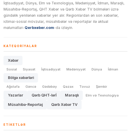
İqtisadiyyat, Dünya, Elm və Texnologiya, Mədəniyyət, İdman, Maraqlı,
Müsahibə-Reportaj, QHT Xəbər və Qərb Xəbər TV bölmələri üzrə
gündəlik yenilənən xəbərlər yer alır. Regionlardan ən son xəbərlər,
ictimai-sosial mövzular, müsahibələr və reportajlar ilə aktual
məlumatları
Qerbxeber.com
-da izləyin.
KATEQORIYALAR
Xəbər
Sosial
Siyasət
İqtisadiyyat
Mədəniyyət
Dünya
İdman
Bölgə xəbərləri
Ağstafa
Gəncə
Gədəbəy
Qazax
Tovuz
Şəmkir
Yazarlar
Qərb QHT-lərİ
Maraqlı
Elm və Texnologiya
Müsahibə-Reportaj
Qərb Xəbər TV
ETIKETLƏR