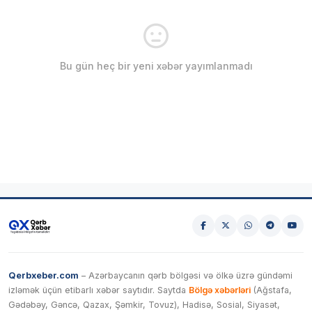
Bu gün heç bir yeni xəbər yayımlanmadı
Qerbxeber.com
– Azərbaycanın qərb bölgəsi və ölkə üzrə gündəmi
izləmək üçün etibarlı xəbər saytıdır. Saytda
Bölgə xəbərləri
(Ağstafa,
Gədəbəy, Gəncə, Qazax, Şəmkir, Tovuz), Hadisə, Sosial, Siyasət,