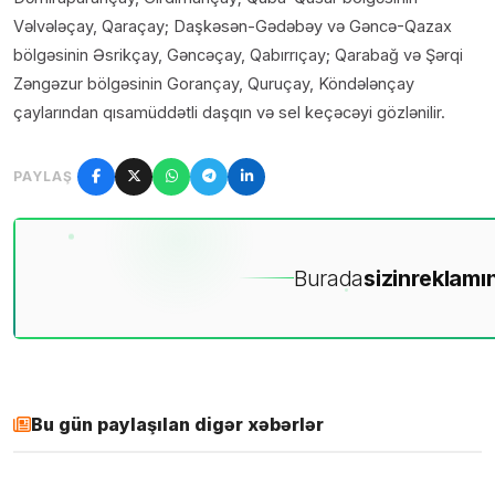
Vəlvələçay, Qaraçay; Daşkəsən-Gədəbəy və Gəncə-Qazax
bölgəsinin Əsrikçay, Gəncəçay, Qabırrıçay; Qarabağ və Şərqi
Zəngəzur bölgəsinin Gorançay, Quruçay, Köndələnçay
çaylarından qısamüddətli daşqın və sel keçəcəyi gözlənilir.
PAYLAŞ
Burada
sizin
reklamın
Bu gün paylaşılan digər xəbərlər