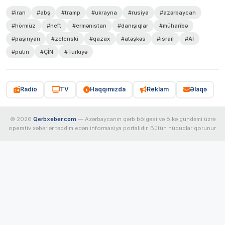
#iran
#abş
#tramp
#ukrayna
#rusiya
#azərbaycan
#hörmüz
#neft
#ermənistan
#danışıqlar
#müharibə
#paşinyan
#zelenski
#qazax
#atəşkəs
#israil
#Aİ
#putin
#ÇİN
#Türkiyə
Radio
TV
Haqqımızda
Reklam
Əlaqə
© 2026
Qerbxeber.com
— Azərbaycanın qərb bölgəsi və ölkə gündəmi üzrə
operativ xəbərlər təqdim edən informasiya portalıdır. Bütün hüquqlar qorunur.