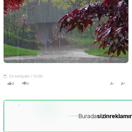
23 sentyabr / 12:08
0
0
A
A
Burada
sizin
reklamın