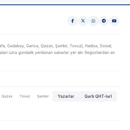
fa, Gədəbəy, Gəncə, Qazax, Şəmkir, Tovuz), Hadisə, Sosial,
ri üzrə gündəlik yenilənən xəbərlər yer alır. Regionlardan ən
Qazax
Tovuz
Şəmkir
Yazarlar
Qərb QHT-lərİ