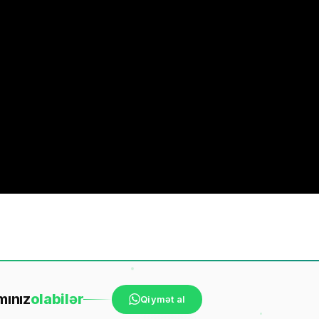
mınız
ola
bilər
Qiymət al