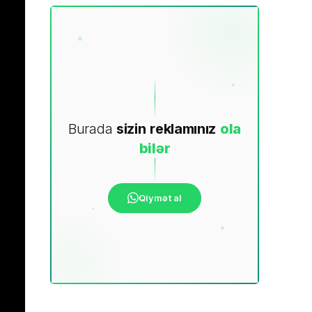
Burada
sizin
reklamınız
ola
bilər
Qiymət al