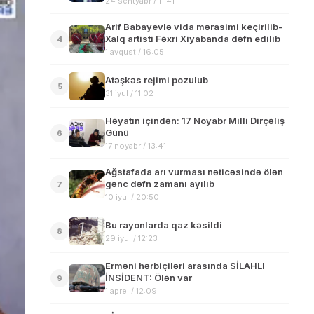
24 sentyabr / 11:41
Arif Babayevlə vida mərasimi keçirilib-
Xalq artisti Fəxri Xiyabanda dəfn edilib
4
1 avqust / 16:05
Atəşkəs rejimi pozulub
5
31 iyul / 11:02
Həyatın içindən: 17 Noyabr Milli Dirçəliş
Günü
6
17 noyabr / 13:41
Ağstafada arı vurması nəticəsində ölən
gənc dəfn zamanı ayılıb
7
10 iyul / 20:50
Bu rayonlarda qaz kəsildi
8
29 iyul / 12:23
Erməni hərbiçiləri arasında SİLAHLI
İNSİDENT: Ölən var
9
1 aprel / 12:09