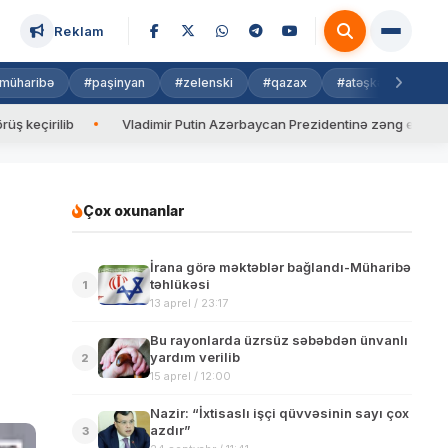
Reklam
müharibə
#paşinyan
#zelenski
#qazax
#atəşkəs
#isra
lib
Vladimir Putin Azərbaycan Prezidentinə zəng edib
Val
Çox oxunanlar
İrana görə məktəblər bağlandı-Müharibə
təhlükəsi
1
13 aprel / 23:17
Bu rayonlarda üzrsüz səbəbdən ünvanlı
yardım verilib
2
15 aprel / 12:00
Nazir: “İxtisaslı işçi qüvvəsinin sayı çox
azdır”
3