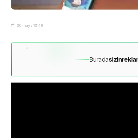
30 may / 10:49
Burada
sizin
rekla