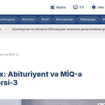
Radio
TV
Info
azərbaycan
#hörmüz
#neft
#ermənistan
#danışıqlar
#
Azərbaycan və Ukrayna XİN başçıları arasında geniş tərkibdə görüş keçiri
“Radio Qərb”də Virtual Tarix: Abituriyent və MİQ-ə hazırlaşanlar üçün Tarix Dərsi-3
x: Abituriyent və MİQ-ə
rsi-3