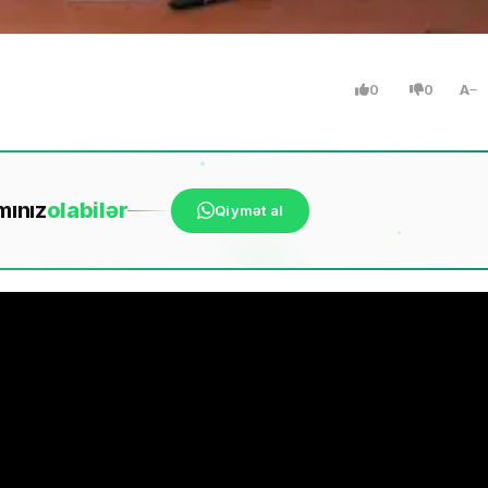
0
0
A
mınız
ola
bilər
Qiymət al