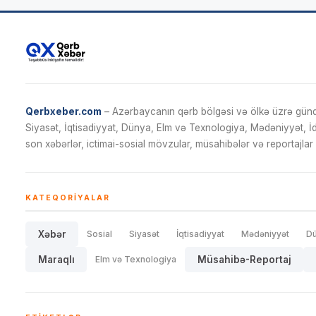
Qerbxeber.com
– Azərbaycanın qərb bölgəsi və ölkə üzrə gündə
Siyasət, İqtisadiyyat, Dünya, Elm və Texnologiya, Mədəniyyət, 
son xəbərlər, ictimai-sosial mövzular, müsahibələr və reportajlar 
KATEQORIYALAR
Xəbər
Sosial
Siyasət
İqtisadiyyat
Mədəniyyət
D
Maraqlı
Elm və Texnologiya
Müsahibə-Reportaj