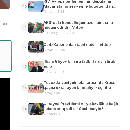
KİV: Avropa parlamentinin deputatları
Macarıstanın səsvermə hüququndan
10
məhrum edilməsini istəyir
16 iyul / 13:58
ABŞ-dakı konsulluğumuzun binasına
A
hücum edildi – Video
11
20 sentyabr / 12:30
Qərb Xəbər onları təbrik etdi – Video
12
8 mart / 18:00
İlham Əliyev bir sıra tədbirlərdə iştirak
edib
13
20 iyul / 11:10
Tovuzda yeniyetmələr arasında Kross
qaçışı üzrə rayon birinciliyi keçirilib
14
9 may / 09:43
Ukrayna Prezidenti Aİ-yə üzvlüklə bağlı
xəbərdarlıq edib: “Gecikməyin”
15
25 mart / 10:35