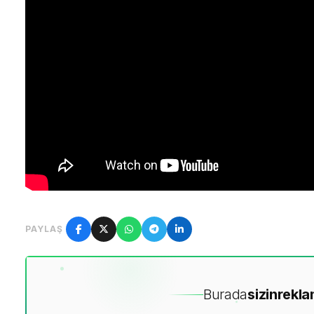
PAYLAŞ
Burada
sizin
rekla