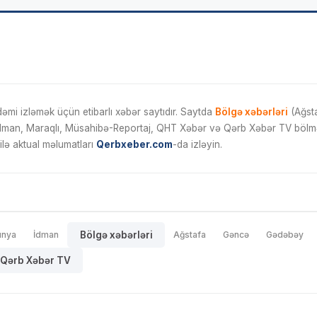
mi izləmək üçün etibarlı xəbər saytıdır. Saytda
Bölgə xəbərləri
(Ağsta
İdman, Maraqlı, Müsahibə-Reportaj, QHT Xəbər və Qərb Xəbər TV bölmələ
ilə aktual məlumatları
Qerbxeber.com
-da izləyin.
ünya
İdman
Bölgə xəbərləri
Ağstafa
Gəncə
Gədəbəy
Qərb Xəbər TV