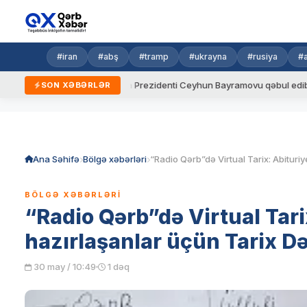
#iran
#abş
#tramp
#ukrayna
#rusiya
#
ydalar
Ukrayna Prezidenti Ceyhun Bayramovu qəbul edib
SON XƏBƏRLƏR
Skip
to
content
Ana Səhifə
Bölgə xəbərləri
BÖLGƏ XƏBƏRLƏRI
“Radio Qərb”də Virtual Tari
hazırlaşanlar üçün Tarix Də
30 may / 10:49
1 dəq