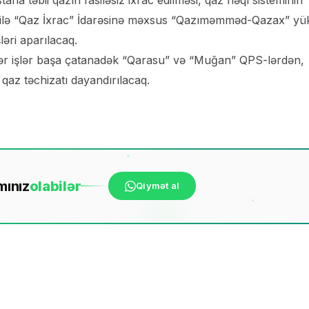
sədilə “Qaz İxrac” İdarəsinə məxsus “Qazıməmməd-Qazax” yü
əri aparılacaq.
ər işlər başa çatanadək “Qarasu” və “Muğan” QPS-lərdən,
az təchizatı dayandırılacaq.
mınız
ola
bilər
Qiymət al