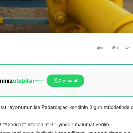
0
0
A
mınız
ola
bilər
Qiymət al
Ağsu rayonunun isə Padarqışlaq kəndinin 3 gün müddətində 
Azəriqaz” İstehsalat Birliyindən məlumat verilib.
ana təbii qazın fasiləsiz ixrac edilməsi, qaz nəql sisteminin