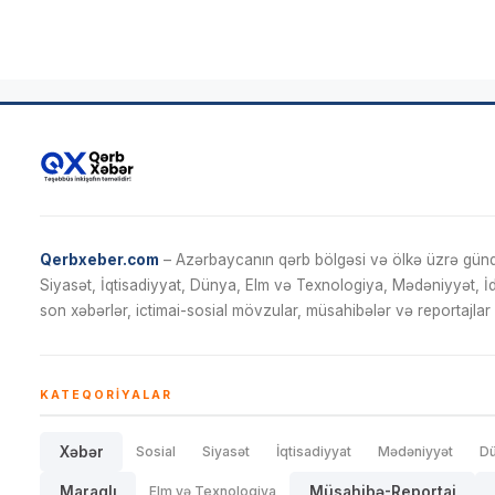
Qerbxeber.com
– Azərbaycanın qərb bölgəsi və ölkə üzrə gündə
Siyasət, İqtisadiyyat, Dünya, Elm və Texnologiya, Mədəniyyət, 
son xəbərlər, ictimai-sosial mövzular, müsahibələr və reportajlar 
KATEQORIYALAR
Xəbər
Sosial
Siyasət
İqtisadiyyat
Mədəniyyət
D
Maraqlı
Elm və Texnologiya
Müsahibə-Reportaj