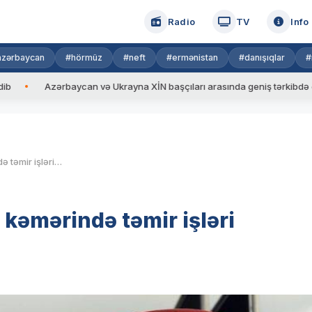
Radio
TV
Info
azərbaycan
#hörmüz
#neft
#ermənistan
#danışıqlar
#
Azərbaycan və Ukrayna XİN başçıları arasında geniş tərkibdə görüş keçiri
“Qazıməmməd-Qazax” qaz kəmərində təmir işləri aparılacaq
əmərində təmir işləri