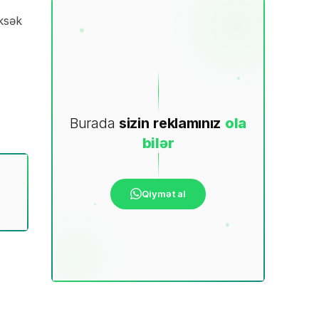
ksək
Burada
sizin
reklamınız
ola
bilər
Qiymət al