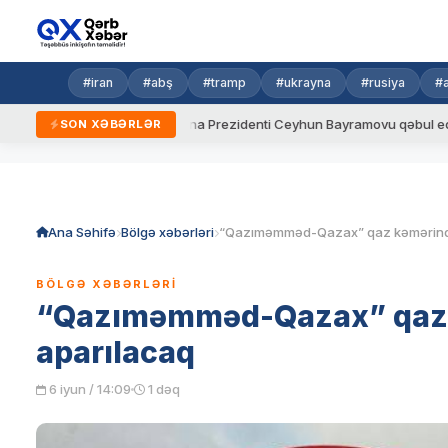
#iran
#abş
#tramp
#ukrayna
#rusiya
#
ydalar
Ukrayna Prezidenti Ceyhun Bayramovu qəbul edib
SON XƏBƏRLƏR
Skip
to
content
Ana Səhifə
Bölgə xəbərləri
BÖLGƏ XƏBƏRLƏRI
“Qazıməmməd-Qazax” qaz k
aparılacaq
6 iyun / 14:09
1 dəq