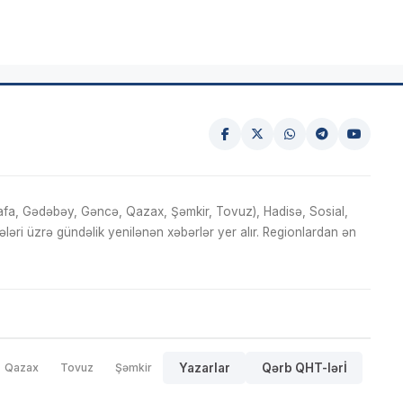
fa, Gədəbəy, Gəncə, Qazax, Şəmkir, Tovuz), Hadisə, Sosial,
ri üzrə gündəlik yenilənən xəbərlər yer alır. Regionlardan ən
Qazax
Tovuz
Şəmkir
Yazarlar
Qərb QHT-lərİ