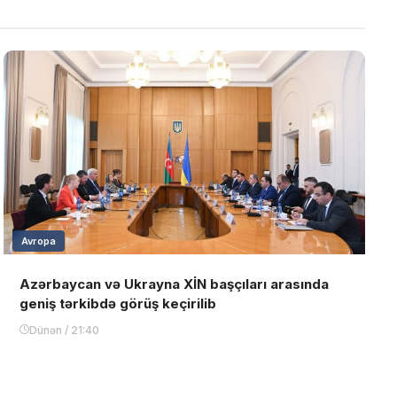
Avropa
Azərbaycan və Ukrayna XİN başçıları arasında
geniş tərkibdə görüş keçirilib
Dünən / 21:40