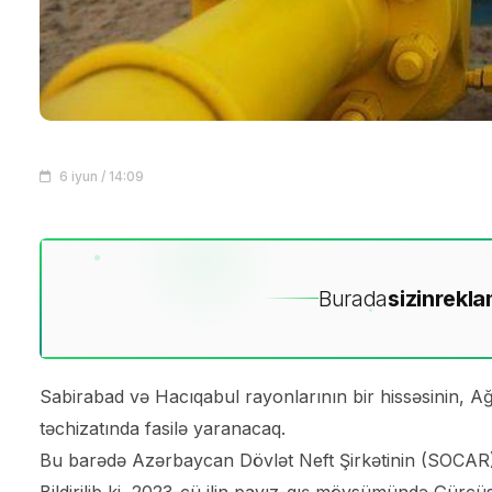
6 iyun / 14:09
Burada
sizin
rekla
Sabirabad və Hacıqabul rayonlarının bir hissəsinin, 
təchizatında fasilə yaranacaq.
Bu barədə Azərbaycan Dövlət Neft Şirkətinin (SOCAR) “
Bildirilib ki, 2023-cü ilin payız-qış mövsümündə Gürcüst