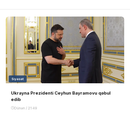
Siyasət
Ukrayna Prezidenti Ceyhun Bayramovu qəbul
edib
Dünən / 21:49