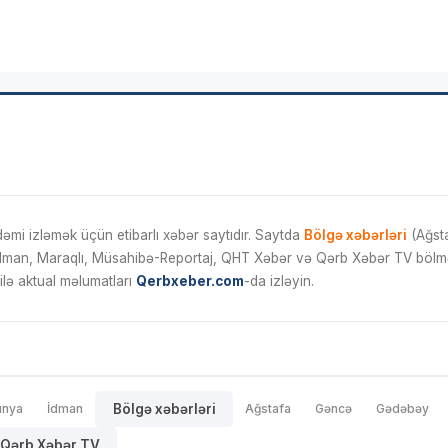
mi izləmək üçün etibarlı xəbər saytıdır. Saytda
Bölgə xəbərləri
(Ağsta
İdman, Maraqlı, Müsahibə-Reportaj, QHT Xəbər və Qərb Xəbər TV bölmələ
ilə aktual məlumatları
Qerbxeber.com
-da izləyin.
ünya
İdman
Bölgə xəbərləri
Ağstafa
Gəncə
Gədəbəy
Qərb Xəbər TV