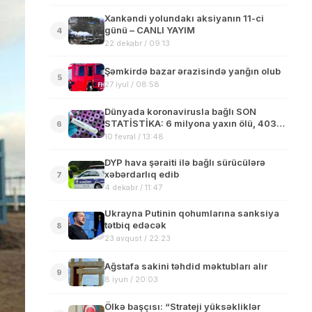
Xankəndi yolundakı aksiyanın 11-ci
günü – CANLI YAYIM
4
22 dekabr / 09:13
Şəmkirdə bazar ərazisində yanğın olub
5
27 iyul / 08:58
Dünyada koronavirusla bağlı SON
STATİSTİKA: 6 milyona yaxın ölü, 403
6
milyon insan isə…
10 fevral / 13:48
DYP hava şəraiti ilə bağlı sürücülərə
xəbərdarlıq edib
7
4 dekabr / 11:47
Ukrayna Putinin qohumlarına sanksiya
tətbiq edəcək
8
23 avqust / 22:23
Ağstafa sakini təhdid məktubları alır
9
8 iyun / 20:03
Ölkə başçısı: “Strateji yüksəkliklər