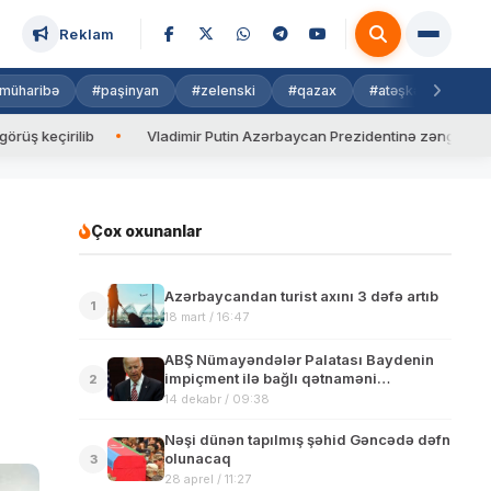
Reklam
müharibə
#paşinyan
#zelenski
#qazax
#atəşkəs
#isra
lib
Vladimir Putin Azərbaycan Prezidentinə zəng edib
Val
Çox oxunanlar
Azərbaycandan turist axını 3 dəfə artıb
1
18 mart / 16:47
ABŞ Nümayəndələr Palatası Baydenin
impiçment ilə bağlı qətnaməni
2
dəstəkləyib
14 dekabr / 09:38
Nəşi dünən tapılmış şəhid Gəncədə dəfn
olunacaq
3
28 aprel / 11:27