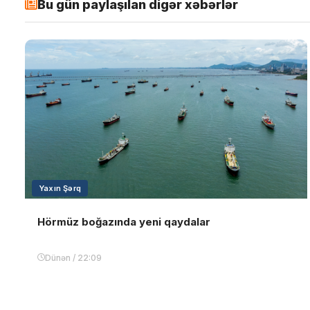
Bu gün paylaşılan digər xəbərlər
Yaxın Şərq
Hörmüz boğazında yeni qaydalar
Dünən / 22:09