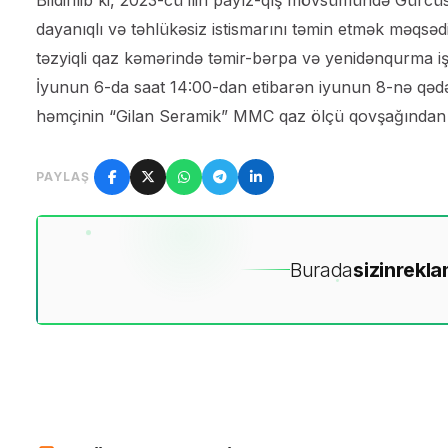
dayanıqlı və təhlükəsiz istismarını təmin etmək məq
təzyiqli qaz kəmərində təmir-bərpa və yenidənqurma işl
İyunun 6-da saat 14:00-dan etibarən iyunun 8-nə qəd
həmçinin “Gilan Seramik” MMC qaz ölçü qovşağından q
PAYLAŞ
Burada
sizin
rekla