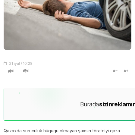
21 iyul / 10:28
0
0
A
A
Burada
sizin
reklamın
Qazaxda sürücülük hüququ olmayan şəxsin törətdiyi qəza