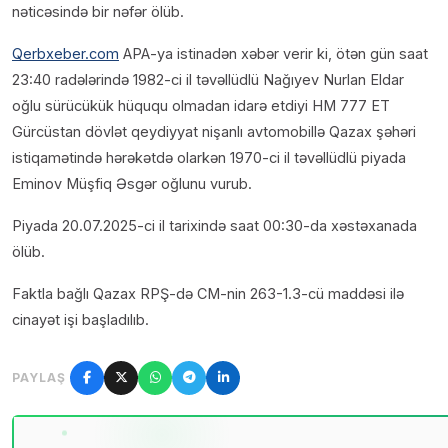
nəticəsində bir nəfər ölüb.
Qerbxeber.com
APA-ya istinadən xəbər verir ki, ötən gün saat
23:40 radələrində 1982-ci il təvəllüdlü Nağıyev Nurlan Eldar
oğlu sürücükük hüququ olmadan idarə etdiyi HM 777 ET
Gürcüstan dövlət qeydiyyat nişanlı avtomobillə Qazax şəhəri
istiqamətində hərəkətdə olarkən 1970-ci il təvəllüdlü piyada
Eminov Müşfiq Əsgər oğlunu vurub.
Piyada 20.07.2025-ci il tarixində saat 00:30-da xəstəxanada
ölüb.
Faktla bağlı Qazax RPŞ-də CM-nin 263-1.3-cü maddəsi ilə
cinayət işi başladılıb.
PAYLAŞ