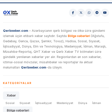
Qerbxeber.com
– Azərbaycanın qərb bölgəsi və ölkə üzrə gündəmi
izləmək üçün etibarlı xəbər saytıdır. Saytda
Bölgə xəbərləri
(Ağstafa,
Gədəbəy, Gəncə, Qazax, Şəmkir, Tovuz), Hadisə, Sosial, Siyasət,
İqtisadiyyat, Dünya, Elm və Texnologiya, Mədəniyyət, İdman, Maraqlı,
Müsahibə-Reportaj, QHT Xəbər və Qərb Xəbər TV bölmələri üzrə
gündəlik yenilənən xəbərlər yer alır. Regionlardan ən son xəbərlər,
ictimai-sosial mövzular, müsahibələr və reportajlar ilə aktual
məlumatları
Qerbxeber.com
-da izləyin.
KATEQORIYALAR
Xəbər
Sosial
Siyasət
İqtisadiyyat
Mədəniyyət
Dünya
İdman
Bölgə xəbərləri