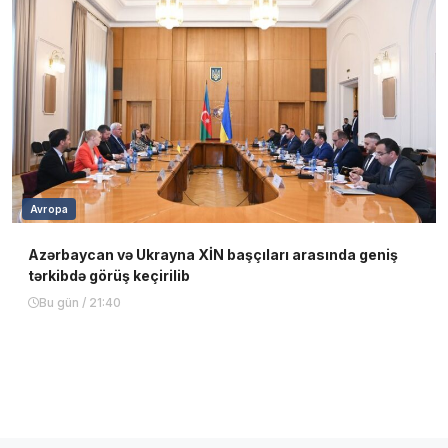
Avropa
Azərbaycan və Ukrayna XİN başçıları arasında geniş
tərkibdə görüş keçirilib
Bu gün / 21:40