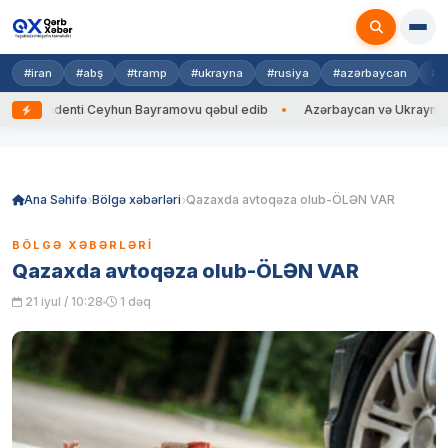
#iran
#abş
#tramp
#ukrayna
#rusiya
#azərbaycan
#h
ezidenti Ceyhun Bayramovu qəbul edib
Azərbaycan və Ukrayna XİN başçı
Skip
to
content
Ana Səhifə
Bölgə xəbərləri
Qazaxda avtoqəza olub-ÖLƏN VAR
BÖLGƏ XƏBƏRLƏRI
Qazaxda avtoqəza olub-ÖLƏN VAR
21 iyul / 10:28
1 dəq