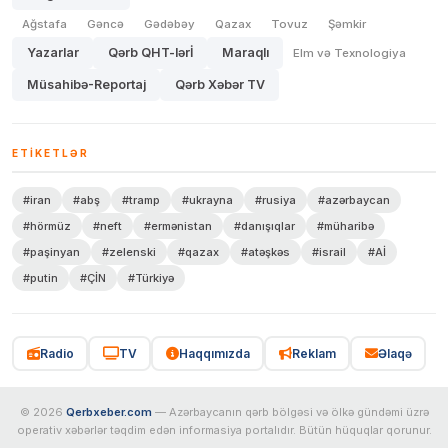
Ağstafa
Gəncə
Gədəbəy
Qazax
Tovuz
Şəmkir
Yazarlar
Qərb QHT-lərİ
Maraqlı
Elm və Texnologiya
Müsahibə-Reportaj
Qərb Xəbər TV
ETIKETLƏR
#iran
#abş
#tramp
#ukrayna
#rusiya
#azərbaycan
#hörmüz
#neft
#ermənistan
#danışıqlar
#müharibə
#paşinyan
#zelenski
#qazax
#atəşkəs
#israil
#Aİ
#putin
#ÇİN
#Türkiyə
Radio
TV
Haqqımızda
Reklam
Əlaqə
© 2026
Qerbxeber.com
— Azərbaycanın qərb bölgəsi və ölkə gündəmi üzrə
operativ xəbərlər təqdim edən informasiya portalıdır. Bütün hüquqlar qorunur.