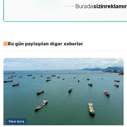
Burada
sizin
reklamın
Bu gün paylaşılan digər xəbərlər
Yaxın Şərq