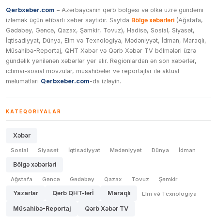
Qerbxeber.com
– Azərbaycanın qərb bölgəsi və ölkə üzrə gündəmi
izləmək üçün etibarlı xəbər saytıdır. Saytda
Bölgə xəbərləri
(Ağstafa,
Gədəbəy, Gəncə, Qazax, Şəmkir, Tovuz), Hadisə, Sosial, Siyasət,
İqtisadiyyat, Dünya, Elm və Texnologiya, Mədəniyyət, İdman, Maraqlı,
Müsahibə-Reportaj, QHT Xəbər və Qərb Xəbər TV bölmələri üzrə
gündəlik yenilənən xəbərlər yer alır. Regionlardan ən son xəbərlər,
ictimai-sosial mövzular, müsahibələr və reportajlar ilə aktual
məlumatları
Qerbxeber.com
-da izləyin.
KATEQORIYALAR
Xəbər
Sosial
Siyasət
İqtisadiyyat
Mədəniyyət
Dünya
İdman
Bölgə xəbərləri
Ağstafa
Gəncə
Gədəbəy
Qazax
Tovuz
Şəmkir
Yazarlar
Qərb QHT-lərİ
Maraqlı
Elm və Texnologiya
Müsahibə-Reportaj
Qərb Xəbər TV