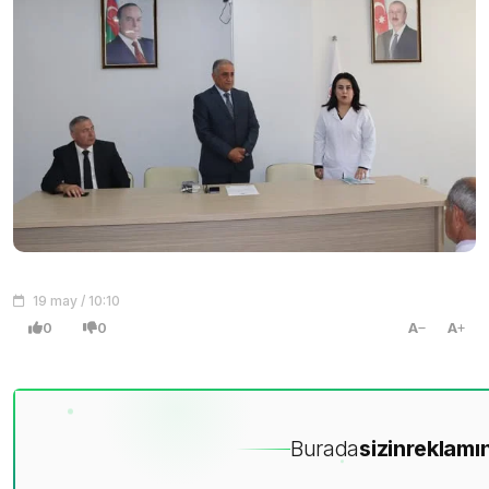
19 may / 10:10
0
0
A
A
Burada
sizin
reklamın