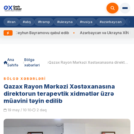
#iran
#abş
#tramp
#ukrayna
#rusiya
#azərbaycan
#h
enti Ceyhun Bayramovu qəbul edib
Azərbaycan və Ukrayna XİN başçıları
Skip
to
content
Ana
Bölgə
Qazax Rayon Mərkəzi Xəstəxanasına direktorun terapevtik xidmətlər üzrə müavini təyin edilib
Səhifə
xəbərləri
BÖLGƏ XƏBƏRLƏRI
Qazax Rayon Mərkəzi Xəstəxanasına
direktorun terapevtik xidmətlər üzrə
müavini təyin edilib
19 may / 10:10
2 dəq