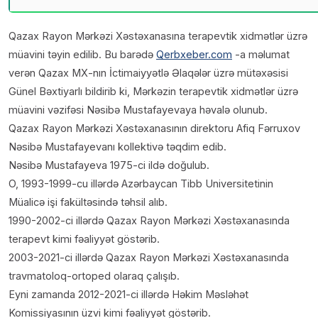
Qazax Rayon Mərkəzi Xəstəxanasına terapevtik xidmətlər üzrə
müavini təyin edilib. Bu barədə
Qerbxeber.com
-a məlumat
verən Qazax MX-nın İctimaiyyətlə Əlaqələr üzrə mütəxəsisi
Günel Bəxtiyarlı bildirib ki, Mərkəzin terapevtik xidmətlər üzrə
müavini vəzifəsi Nəsibə Mustafayevaya həvalə olunub.
Qazax Rayon Mərkəzi Xəstəxanasının direktoru Afiq Fərruxov
Nəsibə Mustafayevanı kollektivə təqdim edib.
Nəsibə Mustafayeva 1975-ci ildə doğulub.
O, 1993-1999-cu illərdə Azərbaycan Tibb Universitetinin
Müalicə işi fakültəsində təhsil alıb.
1990-2002-ci illərdə Qazax Rayon Mərkəzi Xəstəxanasında
terapevt kimi fəaliyyət göstərib.
2003-2021-ci illərdə Qazax Rayon Mərkəzi Xəstəxanasında
travmatoloq-ortoped olaraq çalışıb.
Eyni zamanda 2012-2021-ci illərdə Həkim Məsləhət
Komissiyasının üzvi kimi fəaliyyət göstərib.