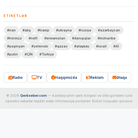
ETIKETLƏR
#iran
#abş
#tramp
#ukrayna
#rusiya
#azərbaycan
#hörmüz
#neft
#ermənistan
#danışıqlar
#müharibə
#paşinyan
#zelenski
#qazax
#atəşkəs
#israil
#Aİ
#putin
#ÇİN
#Türkiyə
Radio
TV
Haqqımızda
Reklam
Əlaqə
© 2026
Qerbxeber.com
— Azərbaycanın qərb bölgəsi və ölkə gündəmi üzrə
operativ xəbərlər təqdim edən informasiya portalıdır. Bütün hüquqlar qorunur.