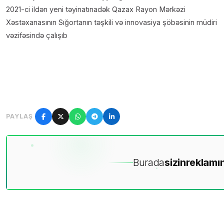
2021-ci ildən yeni təyinatınadək Qazax Rayon Mərkəzi
Xəstəxanasının Sığortanın təşkili və innovasiya şöbəsinin müdiri
vəzifəsində çalışıb
PAYLAŞ
Burada
sizin
reklamın