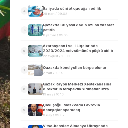
İtaliyada süni ət qadağan edilib
4
29 mart / 09:02
Qazaxda 38 yaşlı qadın özünə xəsarət
yetirib
5
11 yanvar / 09:25
Azərbaycan I və II Liqalarında
2023/2024 mövsümünün püşkü atılıb
6
22 avqust / 16:03
Qazaxda kənd yolları bərpa olunur
7
2 mart / 10:14
Qazax Rayon Mərkəzi Xəstəxanasına
direktorun terapevtik xidmətlər üzrə
8
müavini təyin edilib
19 may / 10:10
Çavuşoğlu Moskvada Lavrovla
danışıqlar aparacaq
9
6 may / 09:07
Vitse-kansler: Almanya Ukraynada