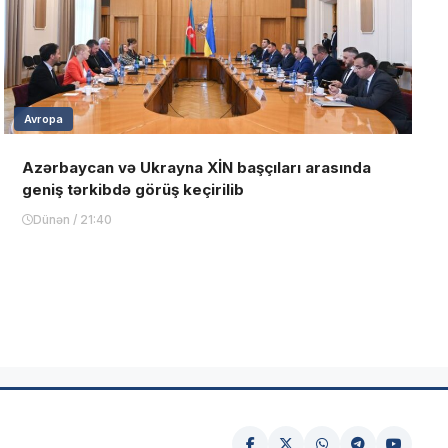
Avropa
Azərbaycan və Ukrayna XİN başçıları arasında
geniş tərkibdə görüş keçirilib
Dünən / 21:40