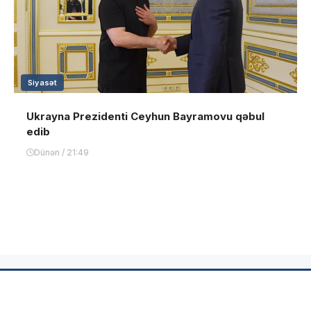
Siyasət
Ukrayna Prezidenti Ceyhun Bayramovu qəbul
edib
Dünən / 21:49