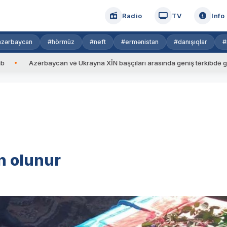
Radio
TV
Info
azərbaycan
#hörmüz
#neft
#ermənistan
#danışıqlar
#
rbaycan və Ukrayna XİN başçıları arasında geniş tərkibdə görüş keçirilib
n olunur