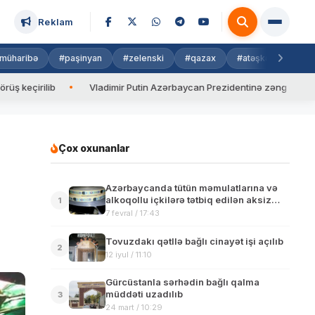
Reklam
müharibə
#paşinyan
#zelenski
#qazax
#atəşkəs
#isra
Vladimir Putin Azərbaycan Prezidentinə zəng edib
Valyu
Çox oxunanlar
Azərbaycanda tütün məmulatlarına və
alkoqollu içkilərə tətbiq edilən aksiz
1
dərəcələri mərhələli şəkildə artırılacaq
7 fevral / 17:43
Tovuzdakı qətllə bağlı cinayət işi açılıb
2
12 iyul / 11:10
Gürcüstanla sərhədin bağlı qalma
müddəti uzadılıb
3
24 mart / 10:29