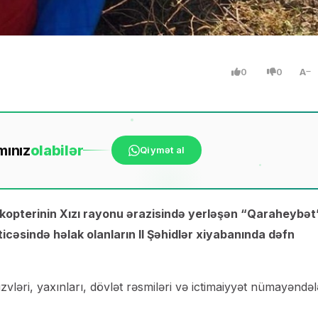
0
0
A
mınız
ola
bilər
Qiymət al
likopterinin Xızı rayonu ərazisində yerləşən “Qaraheybət
cəsində həlak olanların II Şəhidlər xiyabanında dəfn
zvləri, yaxınları, dövlət rəsmiləri və ictimaiyyət nümayəndəl