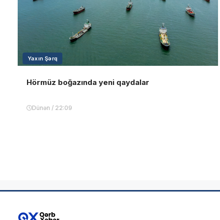
Yaxın Şərq
Hörmüz boğazında yeni qaydalar
Dünən / 22:09