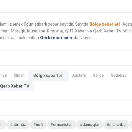
mi izləmək üçün etibarlı xəbər saytıdır. Saytda
Bölgə xəbərləri
(Ağsta
İdman, Maraqlı, Müsahibə-Reportaj, QHT Xəbər və Qərb Xəbər TV bölmələ
ilə aktual məlumatları
Qerbxeber.com
-da izləyin.
ünya
İdman
Bölgə xəbərləri
Ağstafa
Gəncə
Gədəbəy
Qərb Xəbər TV
an
#hörmüz
#neft
#ermənistan
#danışıqlar
#müharibə