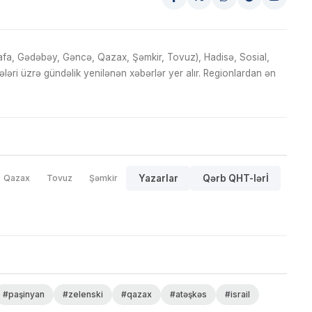
fa, Gədəbəy, Gəncə, Qazax, Şəmkir, Tovuz), Hadisə, Sosial,
ri üzrə gündəlik yenilənən xəbərlər yer alır. Regionlardan ən
Qazax
Tovuz
Şəmkir
Yazarlar
Qərb QHT-lərİ
#paşinyan
#zelenski
#qazax
#atəşkəs
#israil