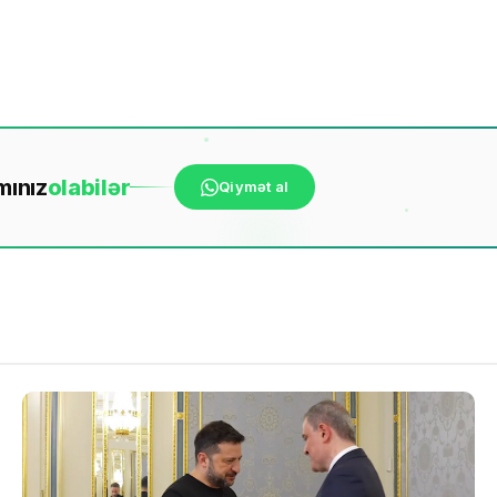
mınız
ola
bilər
Qiymət al