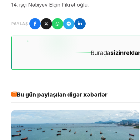
14. işçi Nəbiyev Elçin Fikrət oğlu.
PAYLAŞ
Burada
sizin
rekla
Bu gün paylaşılan digər xəbərlər