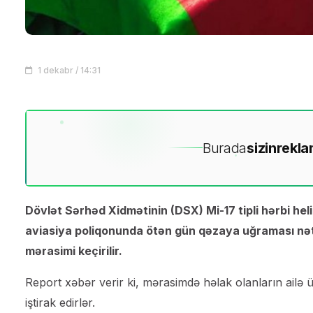
1 dekabr / 14:31
Burada
sizin
rekla
Dövlət Sərhəd Xidmətinin (DSX) Mi-17 tipli hərbi he
aviasiya poliqonunda ötən gün qəzaya uğraması nəti
mərasimi keçirilir.
Report xəbər verir ki, mərasimdə həlak olanların ailə ü
iştirak edirlər.