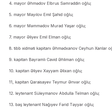
4. mayor Əhmədov Elbrus Səmrəddin oğlu;
5. mayor Mayılov Emil Şahid oğlu;
6. mayor Məmmədov Murad Yaşar oğlu;
7. mayor Əliyev Emil Elman oğlu;
8. tibb xidməti kapitanı Əhmədxanov Ceyhun Xanlar oğ
9. kapitan Bayramlı Cavid Əhliman oğlu;
10. kapitan Əliyev Xəyyam Əlixan oğlu;
11, kapitan Qaraisayev Teymur Ənvər oğlu;
12. leytenant Süleymanov Abdulla Telman oğlu;
13. baş leytenant Nağıyev Fərid Təyyar oğlu;