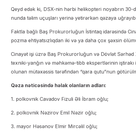
Qeyd edək ki, DSX-nin hərbi helikopteri noyabrın 30-d
nunda təlim uçuşları yerinə yetirərkən qəzaya uğrayıb.
Faktla bağlı Baş Prokurorluğun İstintaq idarəsində Cin
pozma ehtiyatsızlıqdan iki və ya daha çox şəxsin ölümü
Cinayət işi üzrə Baş Prokurorluğun və Dövlət Sərhəd 
texniki-yanğın və məhkəmə-tibb ekspertlərinin iştirakı i
olunan mütəxəssis tərəfindən “qara qutu”nun götürülmə
Qəza nəticəsində həlak olanların adları:
1. polkovnik Cavadov Fizuli Əli İbram oğlu;
2. polkovnik Nəzirov Emil Nəzir oğlu;
3. mayor Həsənov Elmir Mircəlil oğlu;