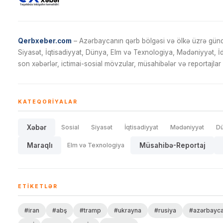
Qerbxeber.com
– Azərbaycanın qərb bölgəsi və ölkə üzrə gündə
Siyasət, İqtisadiyyat, Dünya, Elm və Texnologiya, Mədəniyyət, 
son xəbərlər, ictimai-sosial mövzular, müsahibələr və reportajlar 
KATEQORIYALAR
Xəbər
Sosial
Siyasət
İqtisadiyyat
Mədəniyyət
D
Maraqlı
Elm və Texnologiya
Müsahibə-Reportaj
ETIKETLƏR
#iran
#abş
#tramp
#ukrayna
#rusiya
#azərbayc