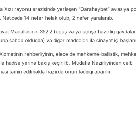
a Xızı rayonu ərazisində yerləşən “Qaraheybət” aviasiya po
 Nəticədə 14 nəfər həlak olub, 2 nəfər yaralanıb.
ayət Məcəlləsinin 352.2 (uçuş və ya uçuşa hazırlıq qaydalar
nə səbəb olduqda) və digər maddələri ilə cinayət işi başlanı
Xidmətinin rəhbərliyinin, eləcə də məhkəmə-ballistik, məhk
lə hadisə yerinə baxış keçirilib, Müdafiə Nazirliyindən cəlb
si təmin edilməklə hazırda onun tədqiqi aparılır.