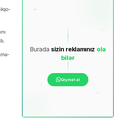
liqo­
ını
b.
Burada
sizin
reklamınız
ola
əmə-
bilər
Qiymət al