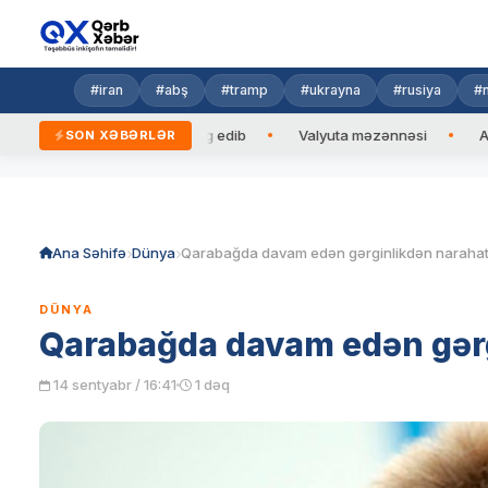
#iran
#abş
#tramp
#ukrayna
#rusiya
#n
aycan Prezidentinə zəng edib
Valyuta məzənnəsi
Azad edi
SON XƏBƏRLƏR
Skip
to
content
Ana Səhifə
Dünya
Qarabağda davam edən gərginlikdən narahat
DÜNYA
Qarabağda davam edən gərg
14 sentyabr / 16:41
1 dəq