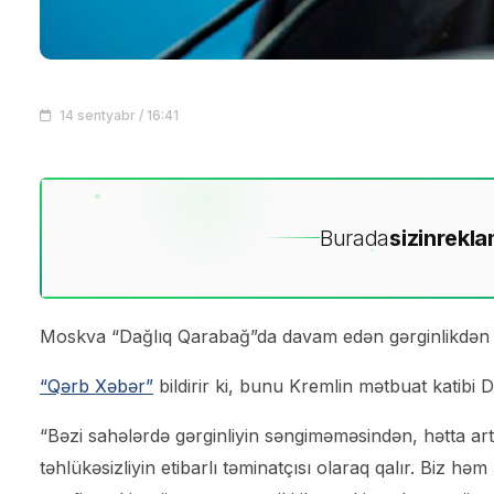
14 sentyabr / 16:41
Burada
sizin
rekla
Moskva “Dağlıq Qarabağ”da davam edən gərginlikdən 
“Qərb Xəbər”
bildirir ki, bunu Kremlin mətbuat katibi 
“Bəzi sahələrdə gərginliyin səngiməməsindən, hətta a
təhlükəsizliyin etibarlı təminatçısı olaraq qalır. Biz həm