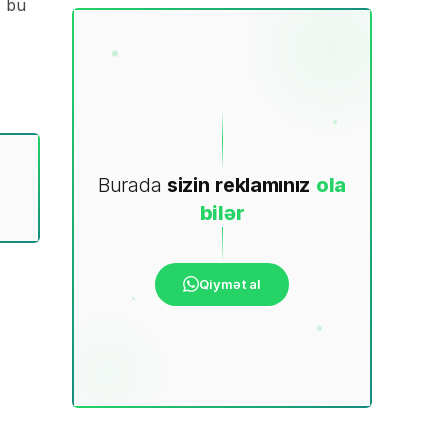
, bu
Burada
sizin
reklamınız
ola
bilər
Qiymət al