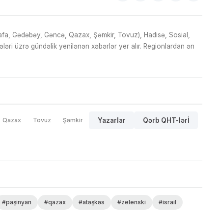
fa, Gədəbəy, Gəncə, Qazax, Şəmkir, Tovuz), Hadisə, Sosial,
ri üzrə gündəlik yenilənən xəbərlər yer alır. Regionlardan ən
Qazax
Tovuz
Şəmkir
Yazarlar
Qərb QHT-lərİ
#paşinyan
#qazax
#atəşkəs
#zelenski
#israil