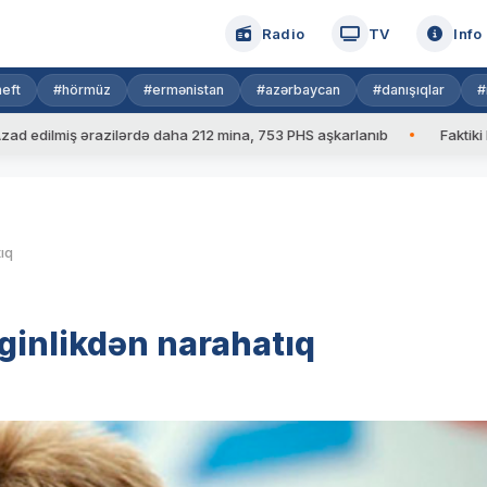
Radio
TV
Info
eft
#hörmüz
#ermənistan
#azərbaycan
#danışıqlar
#
lmiş ərazilərdə daha 212 mina, 753 PHS aşkarlanıb
Faktiki hava: 
ıq
inlikdən narahatıq