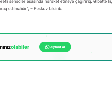
ərəfli sənədlər əsasında hərəkət etməyə çağırırıq. Əlbəttə ki
aq edilməlidir”, – Peskov bildirib.
mınız
ola
bilər
Qiymət al