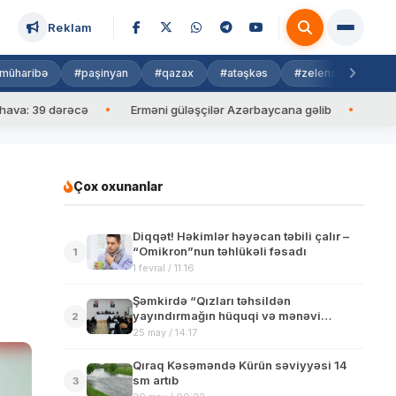
Reklam
müharibə
#paşinyan
#qazax
#atəşkəs
#zelenski
#isra
39 dərəcə
Erməni güləşçilər Azərbaycana gəlib
İlham Əliyev
Çox oxunanlar
Diqqət! Həkimlər həyəcan təbili çalır –
“Omikron”nun təhlükəli fəsadı
1
1 fevral / 11:16
Şəmkirdə “Qızları təhsildən
yayındırmağın hüquqi və mənəvi
2
məsuliyyətləri” mövzusu müzakirə
25 may / 14:17
edilib
Qıraq Kəsəməndə Kürün səviyyəsi 14
sm artıb
3