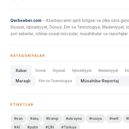
Qerbxeber.com
– Azərbaycanın qərb bölgəsi və ölkə üzrə gündə
Siyasət, İqtisadiyyat, Dünya, Elm və Texnologiya, Mədəniyyət, 
son xəbərlər, ictimai-sosial mövzular, müsahibələr və reportajlar 
KATEQORIYALAR
Xəbər
Sosial
Siyasət
İqtisadiyyat
Mədəniyyət
D
Maraqlı
Elm və Texnologiya
Müsahibə-Reportaj
ETIKETLƏR
#iran
#abş
#tramp
#ukrayna
#rusiya
#neft
#
#Aİ
#putin
#ÇİN
#Türkiyə