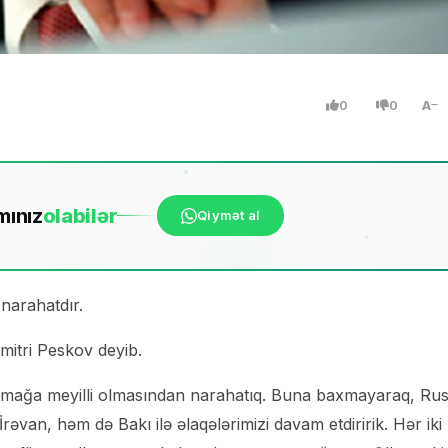
0
0
A
mınız
ola
bilər
Qiymət al
narahatdır.
Dmitri Peskov deyib.
rtmağa meyilli olmasından narahatıq. Buna baxmayaraq, Rus
 İrəvan, həm də Bakı ilə əlaqələrimizi davam etdiririk. Hər iki