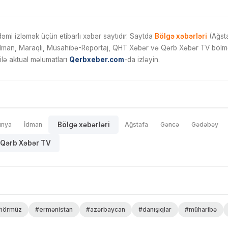
mi izləmək üçün etibarlı xəbər saytıdır. Saytda
Bölgə xəbərləri
(Ağsta
İdman, Maraqlı, Müsahibə-Reportaj, QHT Xəbər və Qərb Xəbər TV bölmələ
ilə aktual məlumatları
Qerbxeber.com
-da izləyin.
ünya
İdman
Bölgə xəbərləri
Ağstafa
Gəncə
Gədəbəy
Qərb Xəbər TV
hörmüz
#ermənistan
#azərbaycan
#danışıqlar
#müharibə