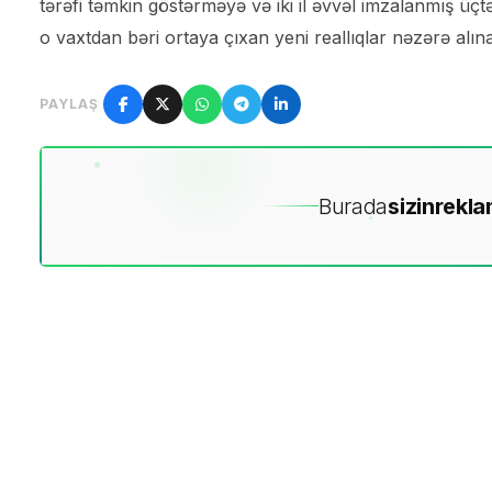
tərəfi təmkin göstərməyə və iki il əvvəl imzalanmış üçt
o vaxtdan bəri ortaya çıxan yeni reallıqlar nəzərə alınar
PAYLAŞ
Burada
sizin
rekla