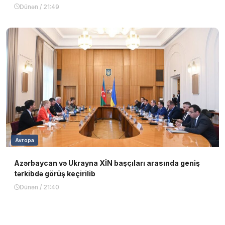
Dünən / 21:49
Avropa
Azərbaycan və Ukrayna XİN başçıları arasında geniş
tərkibdə görüş keçirilib
Dünən / 21:40