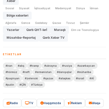
Xəbər
Sosial
Siyasət
İqtisadiyyat
Mədəniyyət
Dünya
İdman
Bölgə xəbərləri
Ağstafa
Gəncə
Gədəbəy
Qazax
Tovuz
Şəmkir
Yazarlar
Qərb QHT-lərİ
Maraqlı
Elm və Texnologiya
Müsahibə-Reportaj
Qərb Xəbər TV
ETIKETLƏR
#iran
#abş
#tramp
#ukrayna
#rusiya
#azərbaycan
#hörmüz
#neft
#ermənistan
#danışıqlar
#müharibə
#paşinyan
#zelenski
#qazax
#atəşkəs
#israil
#Aİ
#putin
#ÇİN
#Türkiyə
Radio
TV
Haqqımızda
Reklam
Əlaqə