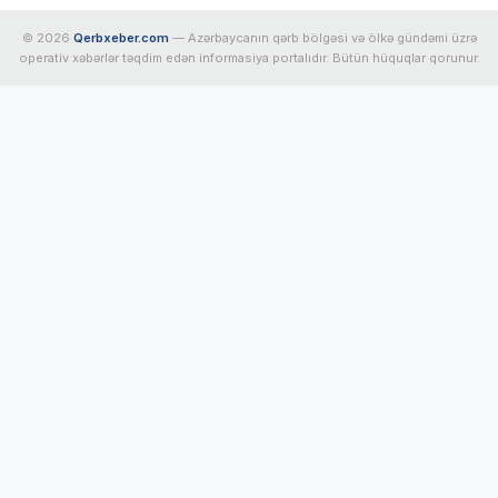
© 2026
Qerbxeber.com
— Azərbaycanın qərb bölgəsi və ölkə gündəmi üzrə
operativ xəbərlər təqdim edən informasiya portalıdır. Bütün hüquqlar qorunur.