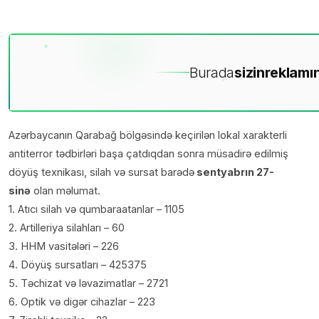
Burada
sizin
reklamın
Azərbaycanın Qarabağ bölgəsində keçirilən lokal xarakterli
antiterror tədbirləri başa çatdıqdan sonra müsadirə edilmiş
döyüş texnikası, silah və sursat barədə
sentyabrın 27-
sinə
olan məlumat.
1. Atıcı silah və qumbaraatanlar – 1105
2. Artilleriya silahları – 60
3. HHM vasitələri – 226
4. Döyüş sursatları – 425375
5. Təchizat və ləvazimatlar – 2721
6. Optik və digər cihazlar – 223