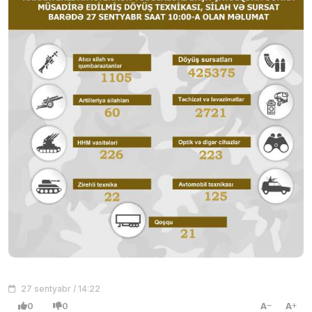
27 sentyabr / 14:22
0
0
A
A