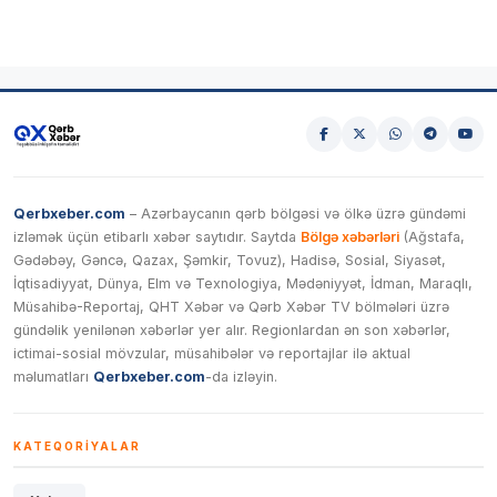
Qerbxeber.com
– Azərbaycanın qərb bölgəsi və ölkə üzrə gündəmi
izləmək üçün etibarlı xəbər saytıdır. Saytda
Bölgə xəbərləri
(Ağstafa,
Gədəbəy, Gəncə, Qazax, Şəmkir, Tovuz), Hadisə, Sosial, Siyasət,
İqtisadiyyat, Dünya, Elm və Texnologiya, Mədəniyyət, İdman, Maraqlı,
Müsahibə-Reportaj, QHT Xəbər və Qərb Xəbər TV bölmələri üzrə
gündəlik yenilənən xəbərlər yer alır. Regionlardan ən son xəbərlər,
ictimai-sosial mövzular, müsahibələr və reportajlar ilə aktual
məlumatları
Qerbxeber.com
-da izləyin.
KATEQORIYALAR