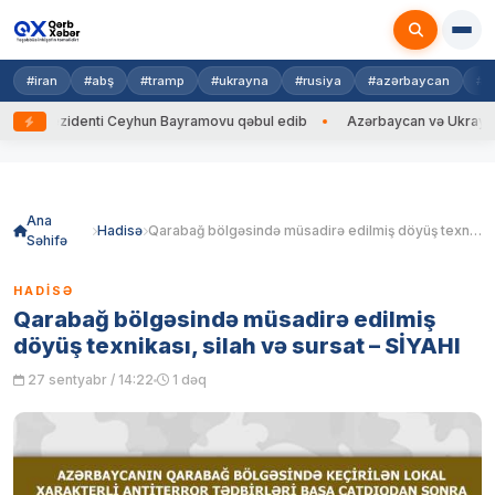
#iran
#abş
#tramp
#ukrayna
#rusiya
#azərbaycan
#h
ezidenti Ceyhun Bayramovu qəbul edib
Azərbaycan və Ukrayna XİN başçı
Skip
to
content
Ana
Hadisə
Qarabağ bölgəsində müsadirə edilmiş döyüş texnikası, silah və sursat – SİYAHI
Səhifə
HADISƏ
Qarabağ bölgəsində müsadirə edilmiş
döyüş texnikası, silah və sursat – SİYAHI
27 sentyabr / 14:22
1 dəq