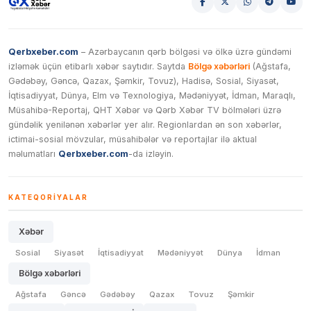
Qerbxeber.com
– Azərbaycanın qərb bölgəsi və ölkə üzrə gündəmi
izləmək üçün etibarlı xəbər saytıdır. Saytda
Bölgə xəbərləri
(Ağstafa,
Gədəbəy, Gəncə, Qazax, Şəmkir, Tovuz), Hadisə, Sosial, Siyasət,
İqtisadiyyat, Dünya, Elm və Texnologiya, Mədəniyyət, İdman, Maraqlı,
Müsahibə-Reportaj, QHT Xəbər və Qərb Xəbər TV bölmələri üzrə
gündəlik yenilənən xəbərlər yer alır. Regionlardan ən son xəbərlər,
ictimai-sosial mövzular, müsahibələr və reportajlar ilə aktual
məlumatları
Qerbxeber.com
-da izləyin.
KATEQORIYALAR
Xəbər
Sosial
Siyasət
İqtisadiyyat
Mədəniyyət
Dünya
İdman
Bölgə xəbərləri
Ağstafa
Gəncə
Gədəbəy
Qazax
Tovuz
Şəmkir