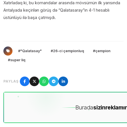
Xatırladaq ki, bu komandalar arasında mövsümün ilk yarısında
Antalyada keçirilən görüş də “Qalatasaray”ın 4-1 hesablı
üstünlüyü ilə başa çatmışdı.
#"Qalatasay"
#26-ci çempionluq
#çempion
#super liq
PAYLAŞ
Burada
sizin
reklamın