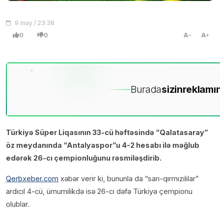
9 may / 23:38
0
0
A
A
Burada
sizin
reklamın
Türkiyə Süper Liqasının 33-cü həftəsində “Qalatasaray”
öz meydanında “Antalyaspor”u 4-2 hesabı ilə məğlub
edərək 26-cı çempionluğunu rəsmiləşdirib.
Qerbxeber.com
xəbər verir ki, bununla da “sarı-qırmızılılar”
ardıcıl 4-cü, ümumilikdə isə 26-cı dəfə Türkiyə çempionu
olublar.