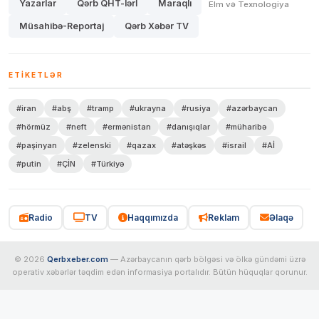
Yazarlar
Qərb QHT-lərİ
Maraqlı
Elm və Texnologiya
Müsahibə-Reportaj
Qərb Xəbər TV
ETIKETLƏR
#iran
#abş
#tramp
#ukrayna
#rusiya
#azərbaycan
#hörmüz
#neft
#ermənistan
#danışıqlar
#müharibə
#paşinyan
#zelenski
#qazax
#atəşkəs
#israil
#Aİ
#putin
#ÇİN
#Türkiyə
Radio
TV
Haqqımızda
Reklam
Əlaqə
© 2026
Qerbxeber.com
— Azərbaycanın qərb bölgəsi və ölkə gündəmi üzrə
operativ xəbərlər təqdim edən informasiya portalıdır. Bütün hüquqlar qorunur.