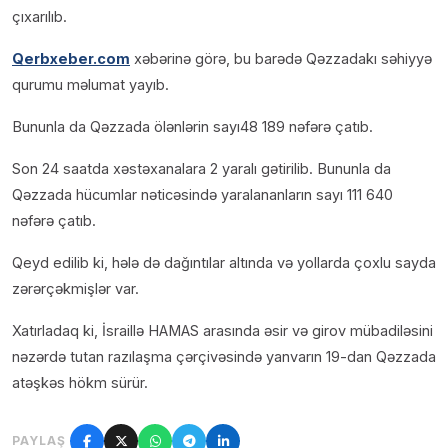
çıxarılıb.
Qerbxeber.com
xəbərinə görə, bu barədə Qəzzadakı səhiyyə
qurumu məlumat yayıb.
Bununla da Qəzzada ölənlərin sayı48 189 nəfərə çatıb.
Son 24 saatda xəstəxanalara 2 yaralı gətirilib. Bununla da
Qəzzada hücumlar nəticəsində yaralananların sayı 111 640
nəfərə çatıb.
Qeyd edilib ki, hələ də dağıntılar altında və yollarda çoxlu sayda
zərərçəkmişlər var.
Xatırladaq ki, İsraillə HAMAS arasında əsir və girov mübadiləsini
nəzərdə tutan razılaşma çərçivəsində yanvarın 19-dan Qəzzada
atəşkəs hökm sürür.
PAYLAŞ