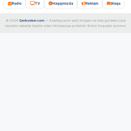
Radio
TV
Haqqımızda
Reklam
Əlaqə
© 2026
Qerbxeber.com
— Azərbaycanın qərb bölgəsi və ölkə gündəmi üzrə
operativ xəbərlər təqdim edən informasiya portalıdır. Bütün hüquqlar qorunur.