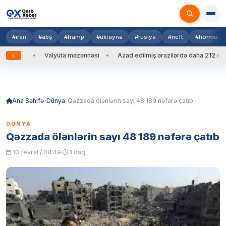
#iran
#abş
#tramp
#ukrayna
#rusiya
#neft
#hörmüz
edib
Valyuta məzənnəsi
Azad edilmiş ərazilərdə daha 212 mina, 
Skip
to
content
Ana Səhifə
Dünya
Qəzzada ölənlərin sayı 48 189 nəfərə çatıb
DÜNYA
Qəzzada ölənlərin sayı 48 189 nəfərə çatıb
10 fevral / 08:49
1 dəq