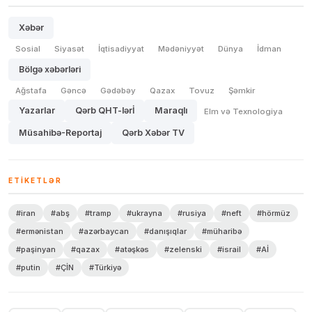
Xəbər
Sosial
Siyasət
İqtisadiyyat
Mədəniyyət
Dünya
İdman
Bölgə xəbərləri
Ağstafa
Gəncə
Gədəbəy
Qazax
Tovuz
Şəmkir
Yazarlar
Qərb QHT-lərİ
Maraqlı
Elm və Texnologiya
Müsahibə-Reportaj
Qərb Xəbər TV
ETIKETLƏR
#iran
#abş
#tramp
#ukrayna
#rusiya
#neft
#hörmüz
#ermənistan
#azərbaycan
#danışıqlar
#müharibə
#paşinyan
#qazax
#atəşkəs
#zelenski
#israil
#Aİ
#putin
#ÇİN
#Türkiyə