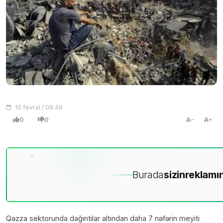
10 fevral / 08:49
0
0
A
A
Burada
sizin
reklamın
Qəzza sektorunda dağıntılar altından daha 7 nəfərin meyiti