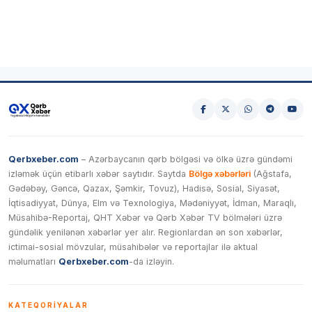
Qerbxeber.com
– Azərbaycanın qərb bölgəsi və ölkə üzrə gündəmi
izləmək üçün etibarlı xəbər saytıdır. Saytda
Bölgə xəbərləri
(Ağstafa,
Gədəbəy, Gəncə, Qazax, Şəmkir, Tovuz), Hadisə, Sosial, Siyasət,
İqtisadiyyat, Dünya, Elm və Texnologiya, Mədəniyyət, İdman, Maraqlı,
Müsahibə-Reportaj, QHT Xəbər və Qərb Xəbər TV bölmələri üzrə
gündəlik yenilənən xəbərlər yer alır. Regionlardan ən son xəbərlər,
ictimai-sosial mövzular, müsahibələr və reportajlar ilə aktual
məlumatları
Qerbxeber.com
-da izləyin.
KATEQORIYALAR