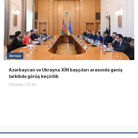
Avropa
Azərbaycan və Ukrayna XİN başçıları arasında geniş
tərkibdə görüş keçirilib
Dünən / 21:40