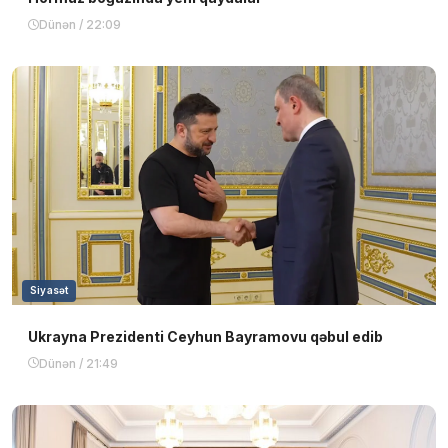
Dünən / 22:09
Siyasət
Ukrayna Prezidenti Ceyhun Bayramovu qəbul edib
Dünən / 21:49