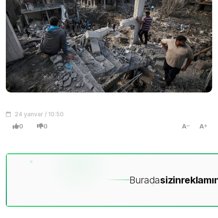
24 yanvar / 10:50
0
0
A
A
Burada
sizin
reklamın