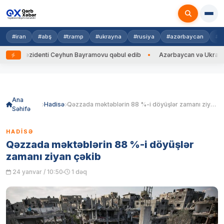
#iran
#abş
#tramp
#ukrayna
#rusiya
#azərbaycan
#h
Prezidenti Ceyhun Bayramovu qəbul edib
Azərbaycan və Ukrayna XİN ba
Skip
to
content
Ana
Hadisə
Qəzzada məktəblərin 88 %-i döyüşlər zamanı ziyan çəkib
Səhifə
HADISƏ
Qəzzada məktəblərin 88 %-i döyüşlər
zamanı ziyan çəkib
24 yanvar / 10:50
1 dəq