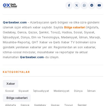
Qerbxeber.com
– Azərbaycanın qərb bölgəsi və ölkə üzrə gündəmi
izləmək üçün etibarlı xəbər saytıdır. Saytda
Bölgə xəbərləri
(Ağstafa,
Gədəbəy, Gəncə, Qazax, Şəmkir, Tovuz), Hadisə, Sosial, Siyasət,
İqtisadiyyat, Dünya, Elm və Texnologiya, Mədəniyyət, İdman, Maraqlı,
Müsahibə-Reportaj, QHT Xəbər və Qərb Xəbər TV bölmələri üzrə
gündəlik yenilənən xəbərlər yer alır. Regionlardan ən son xəbərlər,
ictimai-sosial mövzular, müsahibələr və reportajlar ilə aktual
məlumatları
Qerbxeber.com
-da izləyin.
KATEQORIYALAR
Xəbər
Sosial
Siyasət
İqtisadiyyat
Mədəniyyət
Dünya
İdman
Bölgə xəbərləri
Ağstafa
Gəncə
Gədəbəy
Qazax
Tovuz
Şəmkir