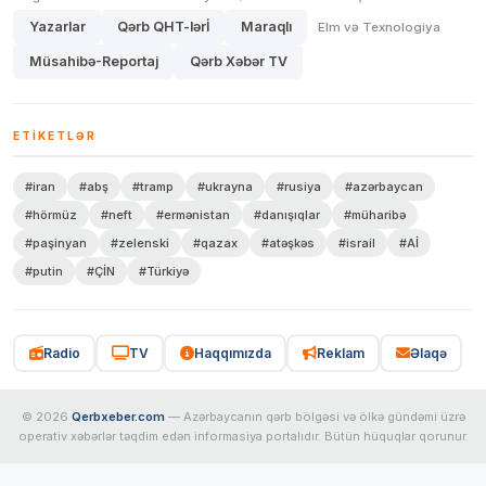
Yazarlar
Qərb QHT-lərİ
Maraqlı
Elm və Texnologiya
Müsahibə-Reportaj
Qərb Xəbər TV
ETIKETLƏR
#iran
#abş
#tramp
#ukrayna
#rusiya
#azərbaycan
#hörmüz
#neft
#ermənistan
#danışıqlar
#müharibə
#paşinyan
#zelenski
#qazax
#atəşkəs
#israil
#Aİ
#putin
#ÇİN
#Türkiyə
Radio
TV
Haqqımızda
Reklam
Əlaqə
© 2026
Qerbxeber.com
— Azərbaycanın qərb bölgəsi və ölkə gündəmi üzrə
operativ xəbərlər təqdim edən informasiya portalıdır. Bütün hüquqlar qorunur.