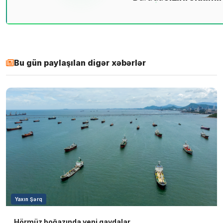
Bu gün paylaşılan digər xəbərlər
Yaxın Şərq
Hörmüz boğazında yeni qaydalar