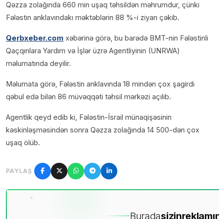
Qəzza zolağında 660 min uşaq təhsildən məhrumdur, çünki
Fələstin anklavındakı məktəblərin 88 %-i ziyan çəkib.
Qerbxeber.com
xəbərinə görə, bu barədə BMT-nin Fələstinli
Qaçqınlara Yardım və İşlər üzrə Agentliyinin (UNRWA)
məlumatında deyilir.
Məlumata görə, Fələstin anklavında 18 mindən çox şagirdi
qəbul edə bilən 86 müvəqqəti təhsil mərkəzi açılıb.
Agentlik qeyd edib ki, Fələstin-İsrail münaqişəsinin
kəskinləşməsindən sonra Qəzza zolağında 14 500-dən çox
uşaq ölüb.
PAYLAŞ
Burada
sizin
reklamın