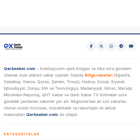
Qerbxeber.com
– Azərbaycanın qərb bölgəsi və ölkə üzrə gündəmi
izləmək üçün etibarlı xəbər saytıdır. Saytda
Bölgə xəbərləri
(Ağstafa,
Gədəbəy, Gəncə, Qazax, Şəmkir, Tovuz), Hadisə, Sosial, Siyasət,
İqtisadiyyat, Dünya, Elm və Texnologiya, Mədəniyyət, İdman, Maraqlı,
Müsahibə-Reportaj, QHT Xəbər və Qərb Xəbər TV bölmələri üzrə
gündəlik yenilənən xəbərlər yer alır. Regionlardan ən son xəbərlər,
ictimai-sosial mövzular, müsahibələr və reportajlar ilə aktual
məlumatları
Qerbxeber.com
-da izləyin.
KATEQORIYALAR