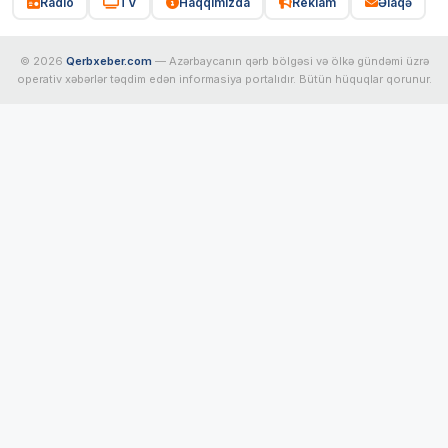
Radio
TV
Haqqımızda
Reklam
Əlaqə
© 2026
Qerbxeber.com
— Azərbaycanın qərb bölgəsi və ölkə gündəmi üzrə
operativ xəbərlər təqdim edən informasiya portalıdır. Bütün hüquqlar qorunur.