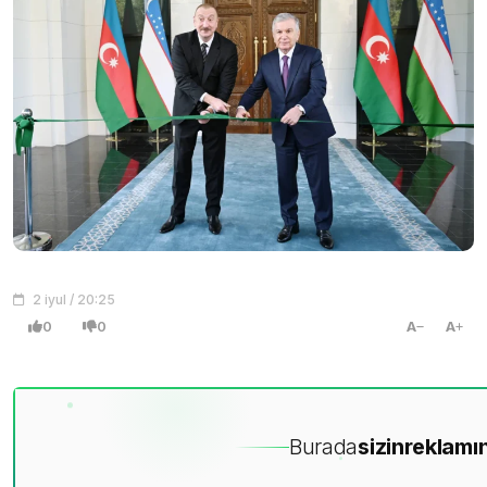
2 iyul / 20:25
0
0
A
A
Burada
sizin
reklamın