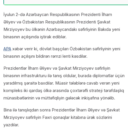
İyulun 2-də Azərbaycan Respublikasının Prezidenti İlham
Əliyev və Özbəkistan Respublikasının Prezidenti Şavkat
Mirziyoyev bu ölkənin Azərbaycandakı səfirliyinin Bakıda yeni
binasının açılışında iştirak ediblər.
APA
xəbər verir ki, dövlət başçıları Özbəkistan səfirliyinin yeni
binasının açılışını bildirən rəmzi lenti kəsdilər.
Prezidentlər İlham Əliyev və Şavkat Mirziyoyev səfirliyin
binasının infrastrukturu ilə tanış oldular, burada diplomatlar üçün
yaradılmış şəraitə baxdılar. Müasir tələblərə cavab verən yeni
kompleks iki qardaş ölkə arasında çoxtərəfli strateji tərəfdaşlıq
münasibətlərinin və müttəfiqliyin gələcək inkişafına yönəlib.
Bina ilə tanışlıqdan sonra Prezidentlər İlham Əliyev və Şavkat
Mirziyoyev səfirliyin Fəxri qonaqlar kitabına ürək sözlərini
yazdılar.