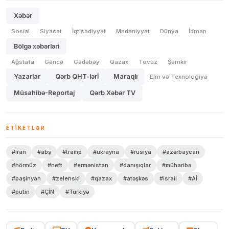
Xəbər
Sosial
Siyasət
İqtisadiyyat
Mədəniyyət
Dünya
İdman
Bölgə xəbərləri
Ağstafa
Gəncə
Gədəbəy
Qazax
Tovuz
Şəmkir
Yazarlar
Qərb QHT-lərİ
Maraqlı
Elm və Texnologiya
Müsahibə-Reportaj
Qərb Xəbər TV
ETIKETLƏR
#iran
#abş
#tramp
#ukrayna
#rusiya
#azərbaycan
#hörmüz
#neft
#ermənistan
#danışıqlar
#müharibə
#paşinyan
#zelenski
#qazax
#atəşkəs
#israil
#Aİ
#putin
#ÇİN
#Türkiyə