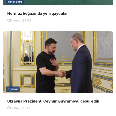
Yaxın Şərq
Hörmüz boğazında yeni qaydalar
Dünən / 22:09
Siyasət
Ukrayna Prezidenti Ceyhun Bayramovu qəbul edib
Dünən / 21:49