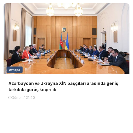
Avropa
Azərbaycan və Ukrayna XİN başçıları arasında geniş
tərkibdə görüş keçirilib
Dünən / 21:40