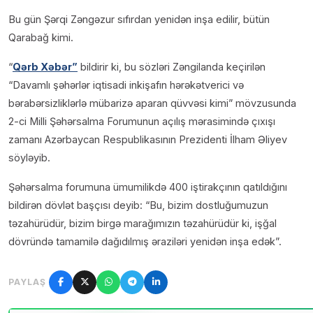
Bu gün Şərqi Zəngəzur sıfırdan yenidən inşa edilir, bütün
Qarabağ kimi.
“
Qərb Xəbər”
bildirir ki, bu sözləri Zəngilanda keçirilən
“Davamlı şəhərlər iqtisadi inkişafın hərəkətverici və
bərabərsizliklərlə mübarizə aparan qüvvəsi kimi” mövzusunda
2-ci Milli Şəhərsalma Forumunun açılış mərasimində çıxışı
zamanı Azərbaycan Respublikasının Prezidenti İlham Əliyev
söyləyib.
Şəhərsalma forumuna ümumilikdə 400 iştirakçının qatıldığını
bildirən dövlət başçısı deyib: “Bu, bizim dostluğumuzun
təzahürüdür, bizim birgə marağımızın təzahürüdür ki, işğal
dövründə tamamilə dağıdılmış əraziləri yenidən inşa edək”.
PAYLAŞ