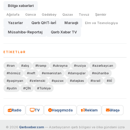
Bölgə xəbərləri
Ağstafa
Gəncə
Gədəbəy
Qazax
Tovuz
Şəmkir
Yazarlar
Qərb QHT-lərİ
Maraqlı
Elm və Texnologiya
Müsahibə-Reportaj
Qərb Xəbər TV
ETIKETLƏR
#iran
#abş
#tramp
#ukrayna
#rusiya
#azərbaycan
#hörmüz
#neft
#ermənistan
#danışıqlar
#müharibə
#paşinyan
#zelenski
#qazax
#atəşkəs
#israil
#Aİ
#putin
#ÇİN
#Türkiyə
Radio
TV
Haqqımızda
Reklam
Əlaqə
© 2026
Qerbxeber.com
— Azərbaycanın qərb bölgəsi və ölkə gündəmi üzrə