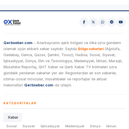
Qerbxeber.com
– Azərbaycanın qərb bölgəsi və ölkə üzrə gündəmi
izləmək üçün etibarlı xəbər saytıdır. Saytda
Bölgə xəbərləri
(Ağstafa,
Gədəbəy, Gəncə, Qazax, Şəmkir, Tovuz), Hadisə, Sosial, Siyasət,
İqtisadiyyat, Dünya, Elm və Texnologiya, Mədəniyyət, İdman, Maraqlı,
Müsahibə-Reportaj, QHT Xəbər və Qərb Xəbər TV bölmələri üzrə
gündəlik yenilənən xəbərlər yer alır. Regionlardan ən son xəbərlər,
ictimai-sosial mövzular, müsahibələr və reportajlar ilə aktual
məlumatları
Qerbxeber.com
-da izləyin.
KATEQORIYALAR
Xəbər
Sosial
Siyasət
İqtisadiyyat
Mədəniyyət
Dünya
İdman