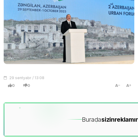
29 sentyabr / 13:08
0
0
A
A
Burada
sizin
reklamın