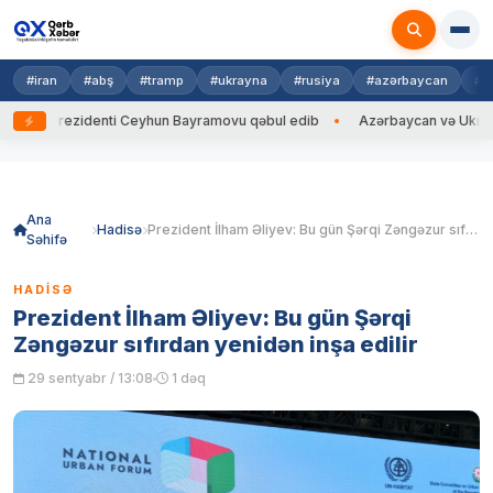
#iran
#abş
#tramp
#ukrayna
#rusiya
#azərbaycan
#h
Prezidenti Ceyhun Bayramovu qəbul edib
Azərbaycan və Ukrayna XİN ba
Skip
to
content
Ana
Hadisə
Prezident İlham Əliyev: Bu gün Şərqi Zəngəzur sıfırdan yenidən inşa edilir
Səhifə
HADISƏ
Prezident İlham Əliyev: Bu gün Şərqi
Zəngəzur sıfırdan yenidən inşa edilir
29 sentyabr / 13:08
1 dəq