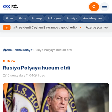
#iran
#abş
#tramp
#ukrayna
#rusiya
#azərbaycan
#h
rayna Prezidenti Ceyhun Bayramovu qəbul edib
Azərbaycan və Ukrayna 
Skip
to
content
Ana Səhifə
Dünya
Rusiya Polşaya hücum etdi
DÜNYA
Rusiya Polşaya hücum etdi
10 sentyabr / 11:04
1 dəq