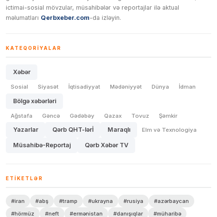
ictimai-sosial mövzular, müsahibələr və reportajlar ilə aktual
məlumatları
Qerbxeber.com
-da izləyin.
KATEQORIYALAR
Xəbər
Sosial
Siyasət
İqtisadiyyat
Mədəniyyət
Dünya
İdman
Bölgə xəbərləri
Ağstafa
Gəncə
Gədəbəy
Qazax
Tovuz
Şəmkir
Yazarlar
Qərb QHT-lərİ
Maraqlı
Elm və Texnologiya
Müsahibə-Reportaj
Qərb Xəbər TV
ETIKETLƏR
#iran
#abş
#tramp
#ukrayna
#rusiya
#azərbaycan
#hörmüz
#neft
#ermənistan
#danışıqlar
#müharibə