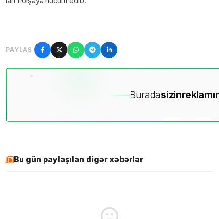
ları Polşaya hücum edib.
PAYLAŞ
Burada
sizin
reklamın
Bu gün paylaşılan digər xəbərlər