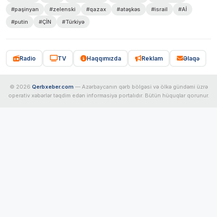
#paşinyan
#zelenski
#qazax
#atəşkəs
#israil
#Aİ
#putin
#ÇİN
#Türkiyə
Radio
TV
Haqqımızda
Reklam
Əlaqə
© 2026
Qerbxeber.com
— Azərbaycanın qərb bölgəsi və ölkə gündəmi üzrə
operativ xəbərlər təqdim edən informasiya portalıdır. Bütün hüquqlar qorunur.