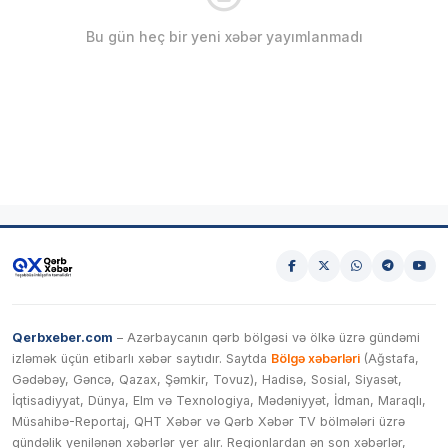
Bu gün heç bir yeni xəbər yayımlanmadı
Qerbxeber.com
– Azərbaycanın qərb bölgəsi və ölkə üzrə gündəmi
izləmək üçün etibarlı xəbər saytıdır. Saytda
Bölgə xəbərləri
(Ağstafa,
Gədəbəy, Gəncə, Qazax, Şəmkir, Tovuz), Hadisə, Sosial, Siyasət,
İqtisadiyyat, Dünya, Elm və Texnologiya, Mədəniyyət, İdman, Maraqlı,
Müsahibə-Reportaj, QHT Xəbər və Qərb Xəbər TV bölmələri üzrə
gündəlik yenilənən xəbərlər yer alır. Regionlardan ən son xəbərlər,