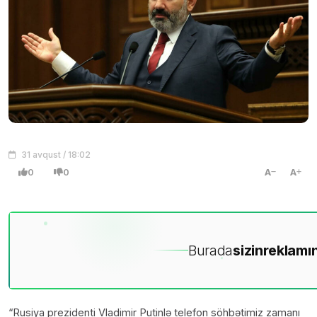
31 avqust / 18:02
0
0
A
A
Burada
sizin
reklamın
“Rusiya prezidenti Vladimir Putinlə telefon söhbətimiz zamanı