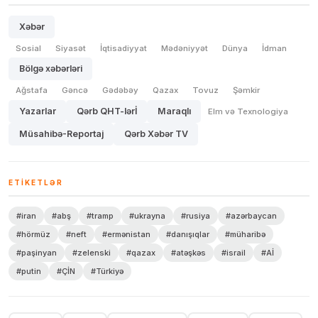
Xəbər
Sosial
Siyasət
İqtisadiyyat
Mədəniyyət
Dünya
İdman
Bölgə xəbərləri
Ağstafa
Gəncə
Gədəbəy
Qazax
Tovuz
Şəmkir
Yazarlar
Qərb QHT-lərİ
Maraqlı
Elm və Texnologiya
Müsahibə-Reportaj
Qərb Xəbər TV
ETIKETLƏR
#iran
#abş
#tramp
#ukrayna
#rusiya
#azərbaycan
#hörmüz
#neft
#ermənistan
#danışıqlar
#müharibə
#paşinyan
#zelenski
#qazax
#atəşkəs
#israil
#Aİ
#putin
#ÇİN
#Türkiyə