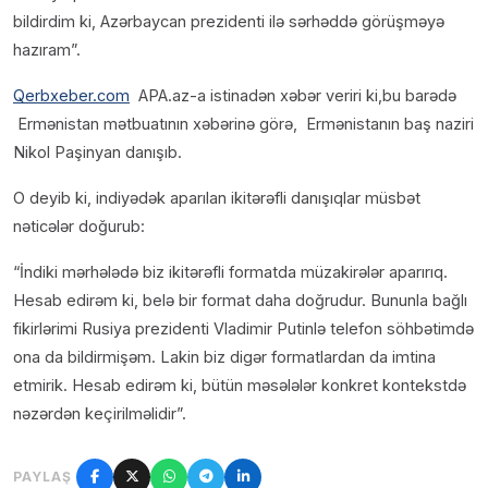
bildirdim ki, Azərbaycan prezidenti ilə sərhəddə görüşməyə
hazıram”.
Qerbxeber.com
APA.az-a istinadən xəbər veriri ki,bu barədə
Ermənistan mətbuatının xəbərinə görə, Ermənistanın baş naziri
Nikol Paşinyan danışıb.
O deyib ki, indiyədək aparılan ikitərəfli danışıqlar müsbət
nəticələr doğurub:
“İndiki mərhələdə biz ikitərəfli formatda müzakirələr aparırıq.
Hesab edirəm ki, belə bir format daha doğrudur. Bununla bağlı
fikirlərimi Rusiya prezidenti Vladimir Putinlə telefon söhbətimdə
ona da bildirmişəm. Lakin biz digər formatlardan da imtina
etmirik. Hesab edirəm ki, bütün məsələlər konkret kontekstdə
nəzərdən keçirilməlidir”.
PAYLAŞ