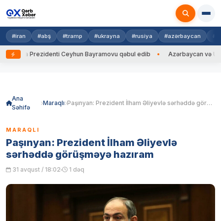
#iran
#abş
#tramp
#ukrayna
#rusiya
#azərbaycan
#h
rayna Prezidenti Ceyhun Bayramovu qəbul edib
Azərbaycan və Ukrayna 
Skip
to
content
Ana
Maraqlı
Paşınyan: Prezident İlham Əliyevlə sərhəddə görüşməyə hazıram
Səhifə
MARAQLI
Paşınyan: Prezident İlham Əliyevlə
sərhəddə görüşməyə hazıram
31 avqust / 18:02
1 dəq