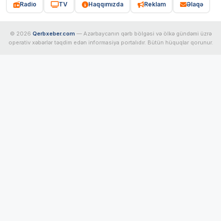
Radio
TV
Haqqımızda
Reklam
Əlaqə
© 2026
Qerbxeber.com
— Azərbaycanın qərb bölgəsi və ölkə gündəmi üzrə
operativ xəbərlər təqdim edən informasiya portalıdır. Bütün hüquqlar qorunur.