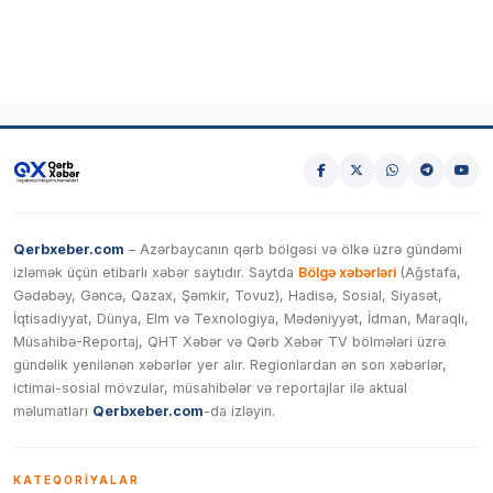
Qerbxeber.com
– Azərbaycanın qərb bölgəsi və ölkə üzrə gündəmi
izləmək üçün etibarlı xəbər saytıdır. Saytda
Bölgə xəbərləri
(Ağstafa,
Gədəbəy, Gəncə, Qazax, Şəmkir, Tovuz), Hadisə, Sosial, Siyasət,
İqtisadiyyat, Dünya, Elm və Texnologiya, Mədəniyyət, İdman, Maraqlı,
Müsahibə-Reportaj, QHT Xəbər və Qərb Xəbər TV bölmələri üzrə
gündəlik yenilənən xəbərlər yer alır. Regionlardan ən son xəbərlər,
ictimai-sosial mövzular, müsahibələr və reportajlar ilə aktual
məlumatları
Qerbxeber.com
-da izləyin.
KATEQORIYALAR