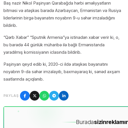
Baş nazir Nikol Paşinyan Qarabağda hərbi əməliyyatların
bitməsi və atəşkəs barədə Azərbaycan, Ermənistan və Rusiya
liderlərinin birgə bəyanatını noyabrın 9-u səhər imzaladığını
bildirib.
“Qərb Xəbər” “Sputnik Armenia”ya istinadən xəbər verir ki, o,
bu barədə 44 günlük müharibə ilə bağlı Ermənistanda
yaradılmış komissiyanın iclasında bildirib.
Paşinyan qeyd edib ki, 2020-ci ildə atəşkəs bəyanatını
noyabrın 9-da səhər imzalayıb, baxmayaraq ki, sənəd axşam
saatlarında açıqlanıb.
PAYLAŞ
Burada
sizin
reklamın