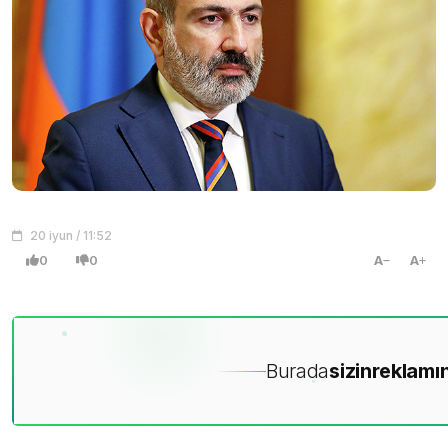
20 iyun / 11:52
0
0
A
A
Burada
sizin
reklamın