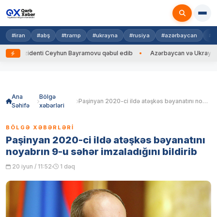
#iran
#abş
#tramp
#ukrayna
#rusiya
#azərbaycan
#h
ezidenti Ceyhun Bayramovu qəbul edib
Azərbaycan və Ukrayna XİN başçı
Skip
to
content
Ana
Bölgə
Paşinyan 2020-ci ildə atəşkəs bəyanatını noyabrın 9-u səhər imzaladığını bildirib
Səhifə
xəbərləri
BÖLGƏ XƏBƏRLƏRI
Paşinyan 2020-ci ildə atəşkəs bəyanatını
noyabrın 9-u səhər imzaladığını bildirib
20 iyun / 11:52
1 dəq