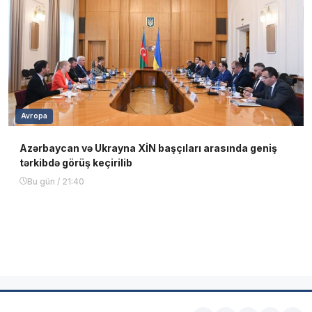
Avropa
Azərbaycan və Ukrayna XİN başçıları arasında geniş
tərkibdə görüş keçirilib
Bu gün / 21:40