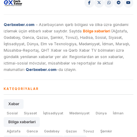
Qerbxeber.com
– Azərbaycanın qərb bölgəsi və ölkə üzrə gündəmi
izləmək üçün etibarlı xəbər saytıdır. Saytda
Bölgə xəbərləri
(Ağstafa,
Gədəbəy, Gəncə, Qazax, Şəmkir, Tovuz), Hadisə, Sosial, Siyasət,
İqtisadiyyat, Dünya, Elm və Texnologiya, Mədəniyyət, İdman, Maraqlı,
Müsahibə-Reportaj, QHT Xəbər və Qərb Xəbər TV bölmələri üzrə
gündəlik yenilənən xəbərlər yer alır. Regionlardan ən son xəbərlər,
ictimai-sosial mövzular, müsahibələr və reportajlar ilə aktual
məlumatları
Qerbxeber.com
-da izləyin.
KATEQORIYALAR
Xəbər
Sosial
Siyasət
İqtisadiyyat
Mədəniyyət
Dünya
İdman
Bölgə xəbərləri
Ağstafa
Gəncə
Gədəbəy
Qazax
Tovuz
Şəmkir