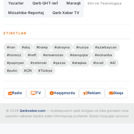
Yazarlar
Qərb QHT-lərİ
Maraqlı
Elm və Texnologiya
Müsahibə-Reportaj
Qərb Xəbər TV
ETIKETLƏR
#iran
#abş
#tramp
#ukrayna
#rusiya
#azərbaycan
#hörmüz
#neft
#ermənistan
#danışıqlar
#müharibə
#paşinyan
#zelenski
#qazax
#atəşkəs
#israil
#Aİ
#putin
#ÇİN
#Türkiyə
Radio
TV
Haqqımızda
Reklam
Əlaqə
© 2026
Qerbxeber.com
— Azərbaycanın qərb bölgəsi və ölkə gündəmi üzrə
operativ xəbərlər təqdim edən informasiya portalıdır. Bütün hüquqlar qorunur.