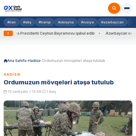
#iran
#abş
#tramp
#ukrayna
#rusiya
#azərbaycan
#h
krayna Prezidenti Ceyhun Bayramovu qəbul edib
Azərbaycan və Ukrayna
Skip
to
content
Ana Səhifə
Hadisə
Ordumuzun mövqeləri atəşə tutulub
HADISƏ
Ordumuzun mövqeləri atəşə tutulub
13 sentyabr / 13:56
1 dəq