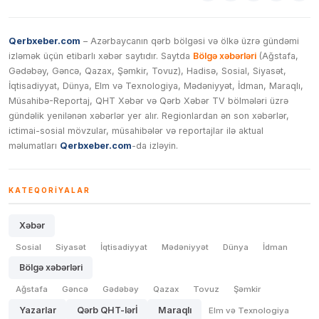
Qerbxeber.com
– Azərbaycanın qərb bölgəsi və ölkə üzrə gündəmi
izləmək üçün etibarlı xəbər saytıdır. Saytda
Bölgə xəbərləri
(Ağstafa,
Gədəbəy, Gəncə, Qazax, Şəmkir, Tovuz), Hadisə, Sosial, Siyasət,
İqtisadiyyat, Dünya, Elm və Texnologiya, Mədəniyyət, İdman, Maraqlı,
Müsahibə-Reportaj, QHT Xəbər və Qərb Xəbər TV bölmələri üzrə
gündəlik yenilənən xəbərlər yer alır. Regionlardan ən son xəbərlər,
ictimai-sosial mövzular, müsahibələr və reportajlar ilə aktual
məlumatları
Qerbxeber.com
-da izləyin.
KATEQORIYALAR
Xəbər
Sosial
Siyasət
İqtisadiyyat
Mədəniyyət
Dünya
İdman
Bölgə xəbərləri
Ağstafa
Gəncə
Gədəbəy
Qazax
Tovuz
Şəmkir
Yazarlar
Qərb QHT-lərİ
Maraqlı
Elm və Texnologiya