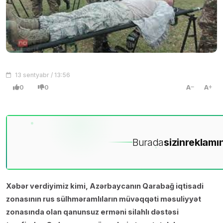
13 sentyabr / 13:56
0
0
A
A
Burada
sizin
reklamın
Xəbər verdiyimiz kimi, Azərbaycanın Qarabağ iqtisadi
zonasının rus sülhməramlıların müvəqqəti məsuliyyət
zonasında olan qanunsuz erməni silahlı dəstəsi