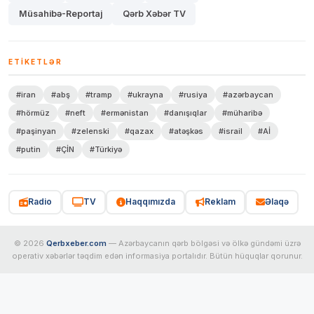
Müsahibə-Reportaj
Qərb Xəbər TV
ETIKETLƏR
#iran
#abş
#tramp
#ukrayna
#rusiya
#azərbaycan
#hörmüz
#neft
#ermənistan
#danışıqlar
#müharibə
#paşinyan
#zelenski
#qazax
#atəşkəs
#israil
#Aİ
#putin
#ÇİN
#Türkiyə
Radio
TV
Haqqımızda
Reklam
Əlaqə
© 2026
Qerbxeber.com
— Azərbaycanın qərb bölgəsi və ölkə gündəmi üzrə
operativ xəbərlər təqdim edən informasiya portalıdır. Bütün hüquqlar qorunur.