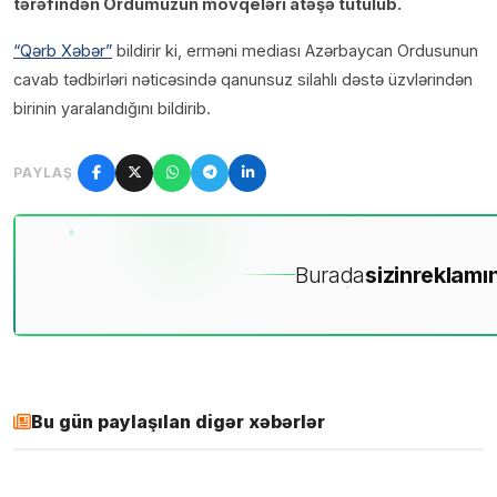
tərəfindən Ordumuzun mövqeləri atəşə tutulub.
“Qərb Xəbər”
bildirir ki, erməni mediası Azərbaycan Ordusunun
cavab tədbirləri nəticəsində qanunsuz silahlı dəstə üzvlərindən
birinin yaralandığını bildirib.
PAYLAŞ
Burada
sizin
reklamın
Bu gün paylaşılan digər xəbərlər