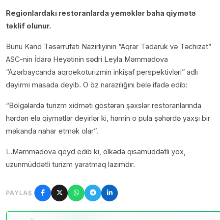
Regionlardakı restoranlarda yeməklər baha qiymətə
təklif olunur.
Bunu Kənd Təsərrüfatı Nazirliyinin “Aqrar Tədarük və Təchizat”
ASC-nin İdarə Heyətinin sədri Leyla Məmmədova
“Azərbaycanda aqroekoturizmin inkişaf perspektivləri” adlı
dəyirmi masada deyib. O öz narazılığını belə ifadə edib:
“Bölgələrdə turizm xidməti göstərən şəxslər restoranlarında
hərdən elə qiymətlər deyirlər ki, həmin o pula şəhərdə yaxşı bir
məkanda nahar etmək olar”.
L.Məmmədova qeyd edib ki, ölkədə qısamüddətli yox,
uzunmüddətli turizm yaratmaq lazımdır.
PAYLAŞ