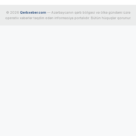
© 2026
Qerbxeber.com
— Azərbaycanın qərb bölgəsi və ölkə gündəmi üzrə
operativ xəbərlər təqdim edən informasiya portalıdır. Bütün hüquqlar qorunur.