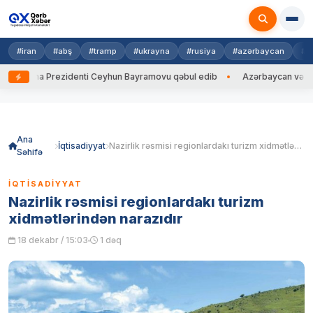
#iran
#abş
#tramp
#ukrayna
#rusiya
#azərbaycan
#h
krayna Prezidenti Ceyhun Bayramovu qəbul edib
Azərbaycan və Ukrayna
Skip
to
content
Ana
İqtisadiyyat
Nazirlik rəsmisi regionlardakı turizm xidmətlərindən narazıdır
Səhifə
İQTISADIYYAT
Nazirlik rəsmisi regionlardakı turizm
xidmətlərindən narazıdır
18 dekabr / 15:03
1 dəq