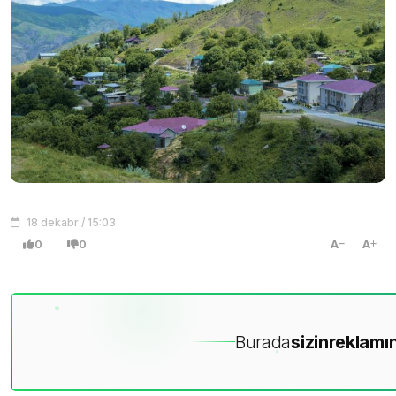
18 dekabr / 15:03
0
0
A
A
Burada
sizin
reklamın