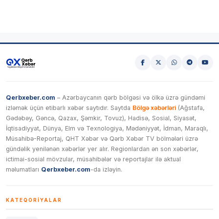
Qerbxeber.com
– Azərbaycanın qərb bölgəsi və ölkə üzrə gündəmi
izləmək üçün etibarlı xəbər saytıdır. Saytda
Bölgə xəbərləri
(Ağstafa,
Gədəbəy, Gəncə, Qazax, Şəmkir, Tovuz), Hadisə, Sosial, Siyasət,
İqtisadiyyat, Dünya, Elm və Texnologiya, Mədəniyyət, İdman, Maraqlı,
Müsahibə-Reportaj, QHT Xəbər və Qərb Xəbər TV bölmələri üzrə
gündəlik yenilənən xəbərlər yer alır. Regionlardan ən son xəbərlər,
ictimai-sosial mövzular, müsahibələr və reportajlar ilə aktual
məlumatları
Qerbxeber.com
-da izləyin.
KATEQORIYALAR