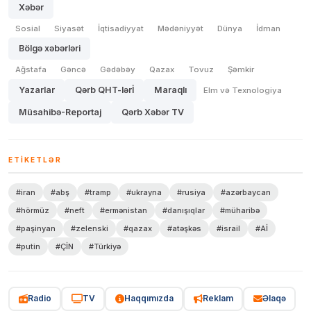
Xəbər
Sosial
Siyasət
İqtisadiyyat
Mədəniyyət
Dünya
İdman
Bölgə xəbərləri
Ağstafa
Gəncə
Gədəbəy
Qazax
Tovuz
Şəmkir
Yazarlar
Qərb QHT-lərİ
Maraqlı
Elm və Texnologiya
Müsahibə-Reportaj
Qərb Xəbər TV
ETIKETLƏR
#iran
#abş
#tramp
#ukrayna
#rusiya
#azərbaycan
#hörmüz
#neft
#ermənistan
#danışıqlar
#müharibə
#paşinyan
#zelenski
#qazax
#atəşkəs
#israil
#Aİ
#putin
#ÇİN
#Türkiyə
Radio
TV
Haqqımızda
Reklam
Əlaqə