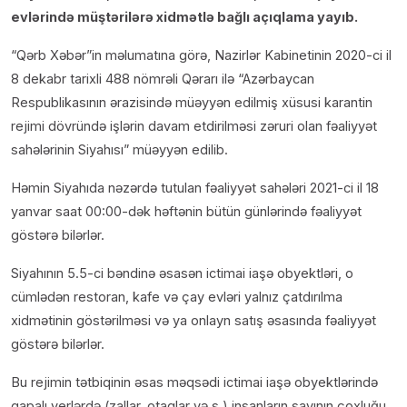
evlərində müştərilərə xidmətlə bağlı açıqlama yayıb.
“Qərb Xəbər”in məlumatına görə, Nazirlər Kabinetinin 2020-ci il
8 dekabr tarixli 488 nömrəli Qərarı ilə “Azərbaycan
Respublikasının ərazisində müəyyən edilmiş xüsusi karantin
rejimi dövründə işlərin davam etdirilməsi zəruri olan fəaliyyət
sahələrinin Siyahısı” müəyyən edilib.
Həmin Siyahıda nəzərdə tutulan fəaliyyət sahələri 2021-ci il 18
yanvar saat 00:00-dək həftənin bütün günlərində fəaliyyət
göstərə bilərlər.
Siyahının 5.5-ci bəndinə əsasən ictimai iaşə obyektləri, o
cümlədən restoran, kafe və çay evləri yalnız çatdırılma
xidmətinin göstərilməsi və ya onlayn satış əsasında fəaliyyət
göstərə bilərlər.
Bu rejimin tətbiqinin əsas məqsədi ictimai iaşə obyektlərində
qapalı yerlərdə (zallar, otaqlar və s.) insanların sayının çoxluğu