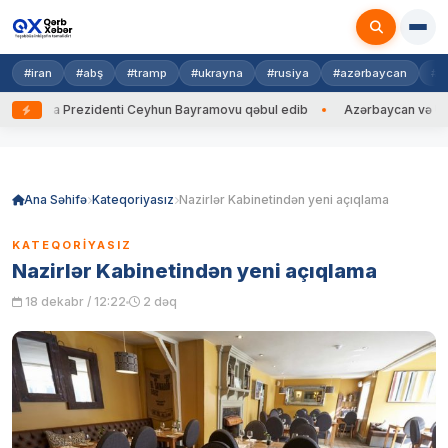
#iran
#abş
#tramp
#ukrayna
#rusiya
#azərbaycan
#h
rayna Prezidenti Ceyhun Bayramovu qəbul edib
Azərbaycan və Ukrayna 
Skip
to
content
Ana Səhifə
Kateqoriyasız
Nazirlər Kabinetindən yeni açıqlama
KATEQORIYASIZ
Nazirlər Kabinetindən yeni açıqlama
18 dekabr / 12:22
2 dəq