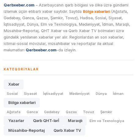
Qerbxeber.com
– Azərbaycanın qərb bölgəsi və ölkə üzrə gündəmi
izləmək üçün etibarlı xəbər saytıdır. Saytda
Bölgə xəbərləri
(Ağstafa,
Gədəbəy, Gəncə, Qazax, Şəmkir, Tovuz), Hadisə, Sosial, Siyasət,
İqtisadiyyat, Dünya, Elm və Texnologiya, Mədəniyyət, İdman, Maraqlı,
Müsahibə-Reportaj, QHT Xəbər və Qərb Xəbər TV bölmələri üzrə
gündəlik yenilənən xəbərlər yer alır. Regionlardan ən son xəbərlər,
ictimai-sosial mövzular, müsahibələr və reportajlar ilə aktual
məlumatları
Qerbxeber.com
-da izləyin.
KATEQORIYALAR
Xəbər
Sosial
Siyasət
İqtisadiyyat
Mədəniyyət
Dünya
İdman
Bölgə xəbərləri
Ağstafa
Gəncə
Gədəbəy
Qazax
Tovuz
Şəmkir
Yazarlar
Qərb QHT-lərİ
Maraqlı
Elm və Texnologiya
Müsahibə-Reportaj
Qərb Xəbər TV