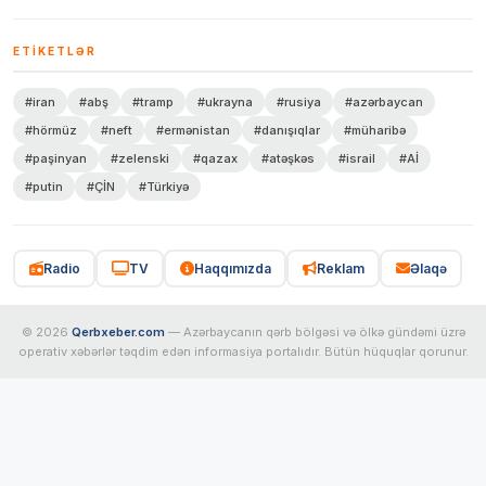
ETIKETLƏR
#iran
#abş
#tramp
#ukrayna
#rusiya
#azərbaycan
#hörmüz
#neft
#ermənistan
#danışıqlar
#müharibə
#paşinyan
#zelenski
#qazax
#atəşkəs
#israil
#Aİ
#putin
#ÇİN
#Türkiyə
Radio
TV
Haqqımızda
Reklam
Əlaqə
© 2026
Qerbxeber.com
— Azərbaycanın qərb bölgəsi və ölkə gündəmi üzrə
operativ xəbərlər təqdim edən informasiya portalıdır. Bütün hüquqlar qorunur.