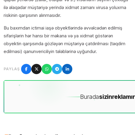
ilə əlaqədar müştəriyə yerində xidmət zamanı virusa yoluxma
riskinin qarşısının alınmasıdır.
Bu baxımdan ictimai iaşə obyektlərində əvvəlcədən edilmiş
sifarişlərin hər hansı bir məkana və ya xidmət göstərən
obyektin qarşısında gözləyən müştəriyə çatdırılması (təqdim
edilməsi) qanunvericiliyin tələblərinə uyğundur.
PAYLAŞ
Burada
sizin
reklamın