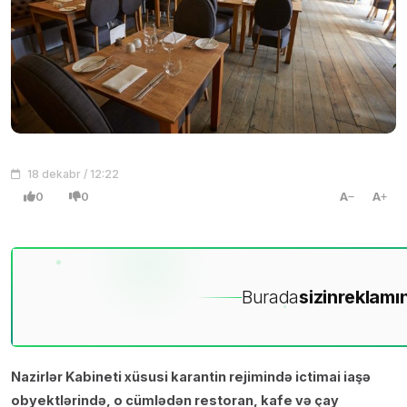
18 dekabr / 12:22
0
0
A
A
Burada
sizin
reklamın
Nazirlər Kabineti xüsusi karantin rejimində ictimai iaşə
obyektlərində, o cümlədən restoran, kafe və çay