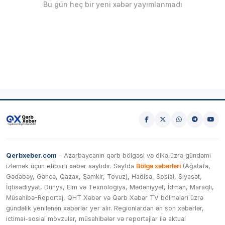
Bu gün heç bir yeni xəbər yayımlanmadı
Qerbxeber.com
– Azərbaycanın qərb bölgəsi və ölkə üzrə gündəmi
izləmək üçün etibarlı xəbər saytıdır. Saytda
Bölgə xəbərləri
(Ağstafa,
Gədəbəy, Gəncə, Qazax, Şəmkir, Tovuz), Hadisə, Sosial, Siyasət,
İqtisadiyyat, Dünya, Elm və Texnologiya, Mədəniyyət, İdman, Maraqlı,
Müsahibə-Reportaj, QHT Xəbər və Qərb Xəbər TV bölmələri üzrə
gündəlik yenilənən xəbərlər yer alır. Regionlardan ən son xəbərlər,
ictimai-sosial mövzular, müsahibələr və reportajlar ilə aktual