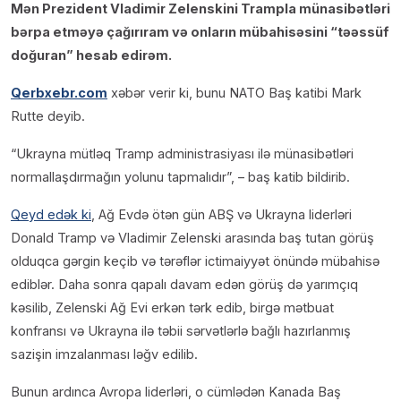
Mən Prezident Vladimir Zelenskini Trampla münasibətləri
bərpa etməyə çağırıram və onların mübahisəsini “təəssüf
doğuran” hesab edirəm.
Qerbxebr.com
xəbər verir ki, bunu NATO Baş katibi Mark
Rutte deyib.
“Ukrayna mütləq Tramp administrasiyası ilə münasibətləri
normallaşdırmağın yolunu tapmalıdır”, – baş katib bildirib.
Qeyd edək ki
, Ağ Evdə ötən gün ABŞ və Ukrayna liderləri
Donald Tramp və Vladimir Zelenski arasında baş tutan görüş
olduqca gərgin keçib və tərəflər ictimaiyyət önündə mübahisə
ediblər. Daha sonra qapalı davam edən görüş də yarımçıq
kəsilib, Zelenski Ağ Evi erkən tərk edib, birgə mətbuat
konfransı və Ukrayna ilə təbii sərvətlərlə bağlı hazırlanmış
sazişin imzalanması ləğv edilib.
Bunun ardınca Avropa liderləri, o cümlədən Kanada Baş