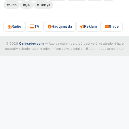
#putin
#ÇİN
#Türkiyə
Radio
TV
Haqqımızda
Reklam
Əlaqə
© 2026
Qerbxeber.com
— Azərbaycanın qərb bölgəsi və ölkə gündəmi üzrə
operativ xəbərlər təqdim edən informasiya portalıdır. Bütün hüquqlar qorunur.