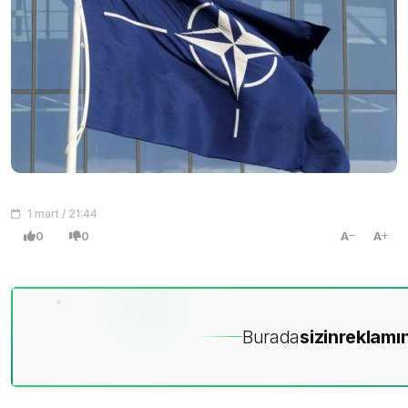
1 mart / 21:44
0
0
A
A
Burada
sizin
reklamın