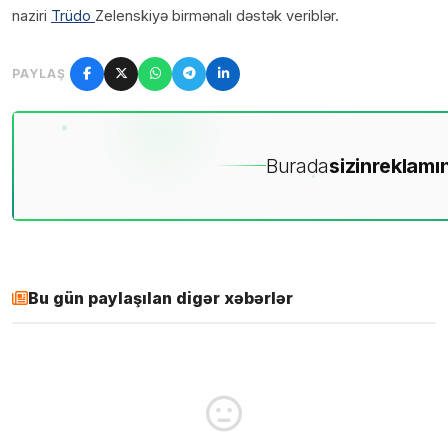
naziri
Trüdo
Zelenskiyə birmənalı dəstək veriblər.
PAYLAŞ
Burada
sizin
reklamın
Bu gün paylaşılan digər xəbərlər