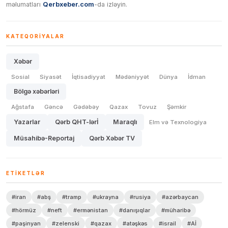
məlumatları
Qerbxeber.com
-da izləyin.
KATEQORIYALAR
Xəbər
Sosial
Siyasət
İqtisadiyyat
Mədəniyyət
Dünya
İdman
Bölgə xəbərləri
Ağstafa
Gəncə
Gədəbəy
Qazax
Tovuz
Şəmkir
Yazarlar
Qərb QHT-lərİ
Maraqlı
Elm və Texnologiya
Müsahibə-Reportaj
Qərb Xəbər TV
ETIKETLƏR
#iran
#abş
#tramp
#ukrayna
#rusiya
#azərbaycan
#hörmüz
#neft
#ermənistan
#danışıqlar
#müharibə
#paşinyan
#zelenski
#qazax
#atəşkəs
#israil
#Aİ