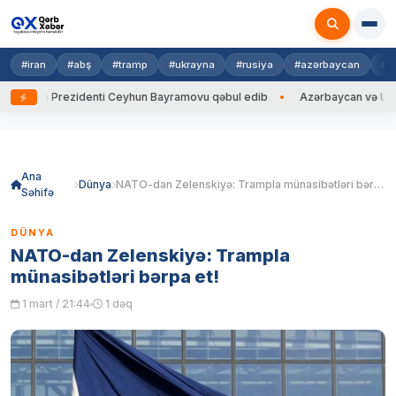
#iran
#abş
#tramp
#ukrayna
#rusiya
#azərbaycan
#h
ayna Prezidenti Ceyhun Bayramovu qəbul edib
Azərbaycan və Ukrayna X
Skip
to
content
Ana
Dünya
NATO-dan Zelenskiyə: Trampla münasibətləri bərpa et!
Səhifə
DÜNYA
NATO-dan Zelenskiyə: Trampla
münasibətləri bərpa et!
1 mart / 21:44
1 dəq