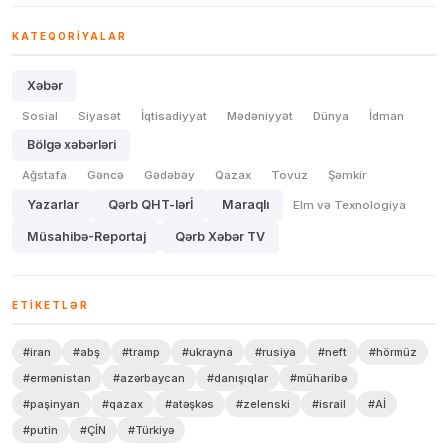
KATEQORIYALAR
Xəbər
Sosial
Siyasət
İqtisadiyyat
Mədəniyyət
Dünya
İdman
Bölgə xəbərləri
Ağstafa
Gəncə
Gədəbəy
Qazax
Tovuz
Şəmkir
Yazarlar
Qərb QHT-lərİ
Maraqlı
Elm və Texnologiya
Müsahibə-Reportaj
Qərb Xəbər TV
ETIKETLƏR
#iran
#abş
#tramp
#ukrayna
#rusiya
#neft
#hörmüz
#ermənistan
#azərbaycan
#danışıqlar
#müharibə
#paşinyan
#qazax
#atəşkəs
#zelenski
#israil
#Aİ
#putin
#ÇİN
#Türkiyə