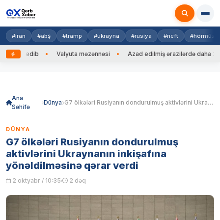
#iran
#abş
#tramp
#ukrayna
#rusiya
#neft
#hörmüz
əng edib
Valyuta məzənnəsi
Azad edilmiş ərazilərdə daha 212 min
Skip
to
content
Ana
Dünya
G7 ölkələri Rusiyanın dondurulmuş aktivlərini Ukraynanın inkişafına yönəldilməsinə qərar verdi
Səhifə
DÜNYA
G7 ölkələri Rusiyanın dondurulmuş
aktivlərini Ukraynanın inkişafına
yönəldilməsinə qərar verdi
2 oktyabr / 10:35
2 dəq