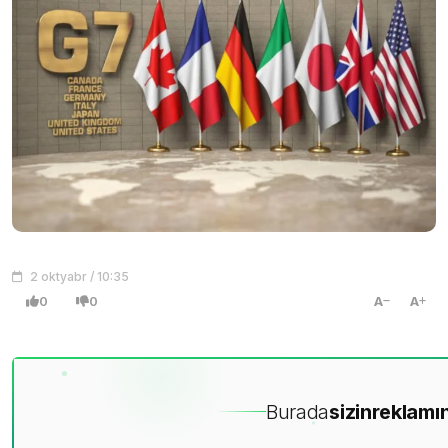
2 oktyabr / 10:35
0
0
A
A
Burada
sizin
reklamın