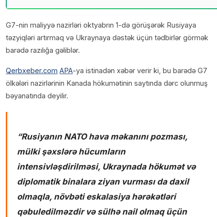
G7-nin maliyyə nazirləri oktyabrın 1-də görüşərək Rusiyaya
təzyiqləri artırmaq və Ukraynaya dəstək üçün tədbirlər görmək
barədə razılığa gəliblər.
Qerbxeber.com
APA
-ya istinadən xəbər verir ki, bu barədə G7
ölkələri nazirlərinin Kanada hökumətinin saytında dərc olunmuş
bəyanatında deyilir.
“
Rusiyanın NATO hava məkanını pozması,
mülki şəxslərə hücumların
intensivləşdirilməsi, Ukraynada hökumət və
diplomatik binalara ziyan vurması da daxil
olmaqla, növbəti eskalasiya hərəkətləri
qəbuledilməzdir və sülhə nail olmaq üçün