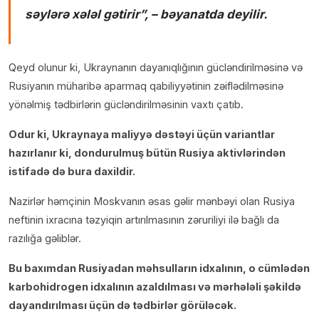
səylərə xələl gətirir”, – bəyanatda deyilir.
Qeyd olunur ki, Ukraynanın dayanıqlığının gücləndirilməsinə və
Rusiyanın müharibə aparmaq qabiliyyətinin zəiflədilməsinə
yönəlmiş tədbirlərin gücləndirilməsinin vaxtı çatıb.
Odur ki, Ukraynaya maliyyə dəstəyi üçün variantlar
hazırlanır ki, dondurulmuş bütün Rusiya aktivlərindən
istifadə də bura daxildir.
Nazirlər həmçinin Moskvanın əsas gəlir mənbəyi olan Rusiya
neftinin ixracına təzyiqin artırılmasının zəruriliyi ilə bağlı da
razılığa gəliblər.
Bu baxımdan Rusiyadan məhsulların idxalının, o cümlədən
karbohidrogen idxalının azaldılması və mərhələli şəkildə
dayandırılması üçün də tədbirlər görüləcək.