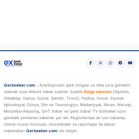
Qerbxeber.com
– Azərbaycanın qərb bölgəsi və ölkə üzrə gündəmi
izləmək üçün etibarlı xəbər saytıdır. Saytda
Bölgə xəbərləri
(Ağstafa,
Gədəbəy, Gəncə, Qazax, Şəmkir, Tovuz), Hadisə, Sosial, Siyasət,
İqtisadiyyat, Dünya, Elm və Texnologiya, Mədəniyyət, İdman, Maraqlı,
Müsahibə-Reportaj, QHT Xəbər və Qərb Xəbər TV bölmələri üzrə
gündəlik yenilənən xəbərlər yer alır. Regionlardan ən son xəbərlər,
ictimai-sosial mövzular, müsahibələr və reportajlar ilə aktual
məlumatları
Qerbxeber.com
-da izləyin.