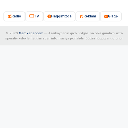
Radio
TV
Haqqımızda
Reklam
Əlaqə
© 2026
Qerbxeber.com
— Azərbaycanın qərb bölgəsi və ölkə gündəmi üzrə
operativ xəbərlər təqdim edən informasiya portalıdır. Bütün hüquqlar qorunur.