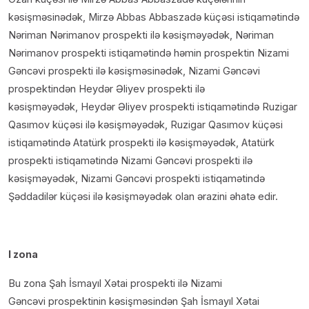
kəsişməsinədək, Mirzə Abbas Abbaszadə küçəsi istiqamətində
Nəriman Nərimanov prospekti ilə kəsişməyədək, Nəriman
Nərimanov prospekti istiqamətində həmin prospektin Nizami
Gəncəvi prospekti ilə kəsişməsinədək, Nizami Gəncəvi
prospektindən Heydər Əliyev prospekti ilə
kəsişməyədək, Heydər Əliyev prospekti istiqamətində Ruzigar
Qasımov küçəsi ilə kəsişməyədək, Ruzigar Qasımov küçəsi
istiqamətində Atatürk prospekti ilə kəsişməyədək, Atatürk
prospekti istiqamətində Nizami Gəncəvi prospekti ilə
kəsişməyədək, Nizami Gəncəvi prospekti istiqamətində
Şəddadilər küçəsi ilə kəsişməyədək olan ərazini əhatə edir.
I zona
Bu zona Şah İsmayıl Xətai prospekti ilə Nizami
Gəncəvi prospektinin kəsişməsindən Şah İsmayıl Xətai