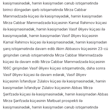
kəsişməsinədək, həmin kəsişmədən cənub istiqamətində
birinci döngədən qərb istiqamətində Mirzə Cabbar
Məmmədzadə küçəsi ilə kəsişməyədək, həmin kəsişmədən
Mirzə Cabbar Məmmədzadə küçəsinin Kamal Rəhimov küçəsi
ilə kəsişməsinədək, həmin kəsişmədən Vasif Əliyev küçəsi ilə
kəsişməyədək, həmin kəsişmədən Vasif Əliyev küçəsinin
Kamal Rəhimov küçəsi ilə kəsişməsinədək, həmin kəsişmədən
şərq istiqamətində davam edib Akim Abbasov küçəsinin 23-cü
girişindən cənub istiqamətində Mirzə Cabbar Məmmədzadə
küçəsi ilə davam edib Mirzə Cabbar Məmmədzadə küçəsinin
166C girişindən Vasif Əliyev küçəsi istiqamətində, daha sonra
Vasif Əliyev küçəsi ilə davam edərək, Vasif Əliyev
küçəsinin İsfəndiyar Zülalov küçəsi ilə kəsişməsinədək, həmin
kəsişmədən İsfəndiyar Zülalov küçəsinin Abbas Mirzə
Şərifzadə küçəsi ilə kəsişməsinədək, həmin kəsişmədən Abbas
Mirzə Şərifzadə küçəsinin Mətbuat prospekti ilə
kəsişməsinədək, həmin kəsişmədən cənub istiqamətində