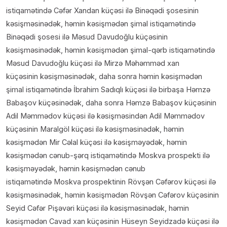
istiqamətində Cəfər Xandan küçəsi ilə Binəqədi şosesinin
kəsişməsinədək, həmin kəsişmədən şimal istiqamətində
Binəqədi şosesi ilə Məsud Davudoğlu küçəsinin
kəsişməsinədək, həmin kəsişmədən şimal-qərb istiqamətində
Məsud Davudoğlu küçəsi ilə Mirzə Məhəmməd xan
küçəsinin kəsişməsinədək, daha sonra həmin kəsişmədən
şimal istiqamətində İbrahim Sadıqlı küçəsi ilə birbaşa Həmzə
Babaşov küçəsinədək, daha sonra Həmzə Babaşov küçəsinin
Adil Məmmədov küçəsi ilə kəsişməsindən Adil Məmmədov
küçəsinin Maralgöl küçəsi ilə kəsişməsinədək, həmin
kəsişmədən Mir Cəlal küçəsi ilə kəsişməyədək, həmin
kəsişmədən cənub-şərq istiqamətində Moskva prospekti ilə
kəsişməyədək, həmin kəsişmədən cənub
istiqamətində Moskva prospektinin Rövşən Cəfərov küçəsi ilə
kəsişməsinədək, həmin kəsişmədən Rövşən Cəfərov küçəsinin
Seyid Cəfər Pişəvəri küçəsi ilə kəsişməsinədək, həmin
kəsişmədən Cavad xan küçəsinin Hüseyn Seyidzadə küçəsi ilə