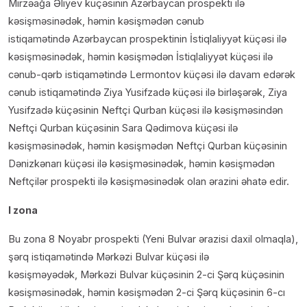
Mirzəağa Əliyev küçəsinin Azərbaycan prospekti ilə
kəsişməsinədək, həmin kəsişmədən cənub
istiqamətində Azərbaycan prospektinin İstiqlaliyyət küçəsi ilə
kəsişməsinədək, həmin kəsişmədən İstiqlaliyyət küçəsi ilə
cənub-qərb istiqamətində Lermontov küçəsi ilə davam edərək
cənub istiqamətində Ziya Yusifzadə küçəsi ilə birləşərək, Ziya
Yusifzadə küçəsinin Neftçi Qurban küçəsi ilə kəsişməsindən
Neftçi Qurban küçəsinin Sara Qədimova küçəsi ilə
kəsişməsinədək, həmin kəsişmədən Neftçi Qurban küçəsinin
Dənizkənarı küçəsi ilə kəsişməsinədək, həmin kəsişmədən
Neftçilər prospekti ilə kəsişməsinədək olan ərazini əhatə edir.
I zona
Bu zona 8 Noyabr prospekti (Yeni Bulvar ərazisi daxil olmaqla),
şərq istiqamətində Mərkəzi Bulvar küçəsi ilə
kəsişməyədək, Mərkəzi Bulvar küçəsinin 2-ci Şərq küçəsinin
kəsişməsinədək, həmin kəsişmədən 2-ci Şərq küçəsinin 6-cı