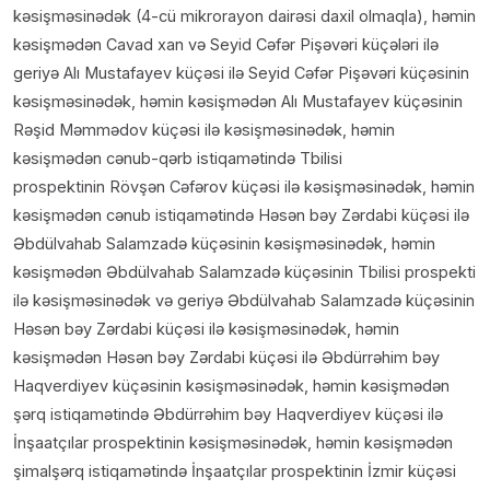
kəsişməsinədək (4-cü mikrorayon dairəsi daxil olmaqla), həmin
kəsişmədən Cavad xan və Seyid Cəfər Pişəvəri küçələri ilə
geriyə Alı Mustafayev küçəsi ilə Seyid Cəfər Pişəvəri küçəsinin
kəsişməsinədək, həmin kəsişmədən Alı Mustafayev küçəsinin
Rəşid Məmmədov küçəsi ilə kəsişməsinədək, həmin
kəsişmədən cənub-qərb istiqamətində Tbilisi
prospektinin Rövşən Cəfərov küçəsi ilə kəsişməsinədək, həmin
kəsişmədən cənub istiqamətində Həsən bəy Zərdabi küçəsi ilə
Əbdülvahab Salamzadə küçəsinin kəsişməsinədək, həmin
kəsişmədən Əbdülvahab Salamzadə küçəsinin Tbilisi prospekti
ilə kəsişməsinədək və geriyə Əbdülvahab Salamzadə küçəsinin
Həsən bəy Zərdabi küçəsi ilə kəsişməsinədək, həmin
kəsişmədən Həsən bəy Zərdabi küçəsi ilə Əbdürrəhim bəy
Haqverdiyev küçəsinin kəsişməsinədək, həmin kəsişmədən
şərq istiqamətində Əbdürrəhim bəy Haqverdiyev küçəsi ilə
İnşaatçılar prospektinin kəsişməsinədək, həmin kəsişmədən
şimalşərq istiqamətində İnşaatçılar prospektinin İzmir küçəsi