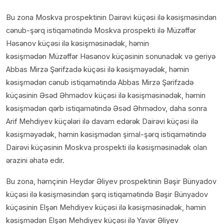
Bu zona Moskva prospektinin Dairəvi küçəsi ilə kəsişməsindən
cənub-şərq istiqamətində Moskva prospekti ilə Müzəffər
Həsənov küçəsi ilə kəsişməsinədək, həmin
kəsişmədən Müzəffər Həsənov küçəsinin sonunadək və geriyə
Abbas Mirzə Şərifzadə küçəsi ilə kəsişməyədək, həmin
kəsişmədən cənub istiqamətində Abbas Mirzə Şərifzadə
küçəsinin Əsəd Əhmədov küçəsi ilə kəsişməsinədək, həmin
kəsişmədən qərb istiqamətində Əsəd Əhmədov, daha sonra
Arif Mehdiyev küçələri ilə davam edərək Dairəvi küçəsi ilə
kəsişməyədək, həmin kəsişmədən şimal-şərq istiqamətində
Dairəvi küçəsinin Moskva prospekti ilə kəsişməsinədək olan
ərazini əhatə edir.
Bu zona, həmçinin Heydər Əliyev prospektinin Bəşir Bünyadov
küçəsi ilə kəsişməsindən şərq istiqamətində Bəşir Bünyadov
küçəsinin Elşən Mehdiyev küçəsi ilə kəsişməsinədək, həmin
kəsişmədən Elşən Mehdiyev küçəsi ilə Yavər Əliyev