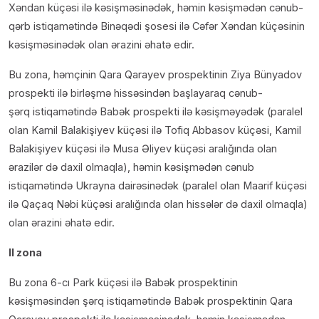
Xəndan küçəsi ilə kəsişməsinədək, həmin kəsişmədən cənub-
qərb istiqamətində Binəqədi şosesi ilə Cəfər Xəndan küçəsinin
kəsişməsinədək olan ərazini əhatə edir.
Bu zona, həmçinin Qara Qarayev prospektinin Ziya Bünyadov
prospekti ilə birləşmə hissəsindən başlayaraq cənub-
şərq istiqamətində Babək prospekti ilə kəsişməyədək (paralel
olan Kamil Balakişiyev küçəsi ilə Tofiq Abbasov küçəsi, Kamil
Balakişiyev küçəsi ilə Musa Əliyev küçəsi aralığında olan
ərazilər də daxil olmaqla), həmin kəsişmədən cənub
istiqamətində Ukrayna dairəsinədək (paralel olan Maarif küçəsi
ilə Qaçaq Nəbi küçəsi aralığında olan hissələr də daxil olmaqla)
olan ərazini əhatə edir.
II zona
Bu zona 6-cı Park küçəsi ilə Babək prospektinin
kəsişməsindən şərq istiqamətində Babək prospektinin Qara