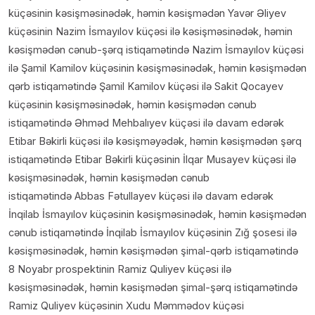
küçəsinin kəsişməsinədək, həmin kəsişmədən Yavər Əliyev
küçəsinin Nazim İsmayılov küçəsi ilə kəsişməsinədək, həmin
kəsişmədən cənub-şərq istiqamətində Nazim İsmayılov küçəsi
ilə Şamil Kamilov küçəsinin kəsişməsinədək, həmin kəsişmədən
qərb istiqamətində Şamil Kamilov küçəsi ilə Sakit Qocayev
küçəsinin kəsişməsinədək, həmin kəsişmədən cənub
istiqamətində Əhməd Mehbalıyev küçəsi ilə davam edərək
Etibar Bəkirli küçəsi ilə kəsişməyədək, həmin kəsişmədən şərq
istiqamətində Etibar Bəkirli küçəsinin İlqar Musayev küçəsi ilə
kəsişməsinədək, həmin kəsişmədən cənub
istiqamətində Abbas Fətullayev küçəsi ilə davam edərək
İnqilab İsmayılov küçəsinin kəsişməsinədək, həmin kəsişmədən
cənub istiqamətində İnqilab İsmayılov küçəsinin Zığ şosesi ilə
kəsişməsinədək, həmin kəsişmədən şimal-qərb istiqamətində
8 Noyabr prospektinin Ramiz Quliyev küçəsi ilə
kəsişməsinədək, həmin kəsişmədən şimal-şərq istiqamətində
Ramiz Quliyev küçəsinin Xudu Məmmədov küçəsi