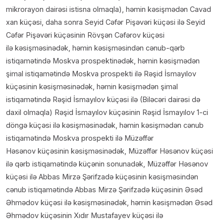
mikrorayon dairəsi istisna olmaqla), həmin kəsişmədən Cavad
xan küçəsi, daha sonra Seyid Cəfər Pişəvəri küçəsi ilə Seyid
Cəfər Pişəvəri küçəsinin Rövşən Cəfərov küçəsi
ilə kəsişməsinədək, həmin kəsişməsindən cənub-qərb
istiqamətində Moskva prospektinədək, həmin kəsişmədən
şimal istiqamətində Moskva prospekti ilə Rəşid İsmayılov
küçəsinin kəsişməsinədək, həmin kəsişmədən şimal
istiqamətində Rəşid İsmayılov küçəsi ilə (Biləcəri dairəsi də
daxil olmaqla) Rəşid İsmayılov küçəsinin Rəşid İsmayılov 1-ci
döngə küçəsi ilə kəsişməsinədək, həmin kəsişmədən cənub
istiqamətində Moskva prospekti ilə Müzəffər
Həsənov küçəsinin kəsişməsinədək, Müzəffər Həsənov küçəsi
ilə qərb istiqamətində küçənin sonunadək, Müzəffər Həsənov
küçəsi ilə Abbas Mirzə Şərifzadə küçəsinin kəsişməsindən
cənub istiqamətində Abbas Mirzə Şərifzadə küçəsinin Əsəd
Əhmədov küçəsi ilə kəsişməsinədək, həmin kəsişmədən Əsəd
Əhmədov küçəsinin Xıdır Mustafayev küçəsi ilə