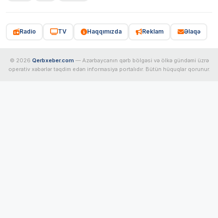
Radio
TV
Haqqımızda
Reklam
Əlaqə
© 2026
Qerbxeber.com
— Azərbaycanın qərb bölgəsi və ölkə gündəmi üzrə
operativ xəbərlər təqdim edən informasiya portalıdır. Bütün hüquqlar qorunur.