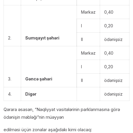
Mərkəz
0,40
I
0,20
2.
Sumqayıt şəhəri
II
ödənişsiz
Mərkəz
0,40
I
0,20
3.
Gəncə şəhəri
II
ödənişsiz
4.
Digər
ödənişsiz
Qərara əsasən, “Nəqliyyat vasitələrinin parklanmasına görə
ödənişin məbləği”nin müəyyən
edilməsi üçün zonalar aşağıdakı kimi olacaq: