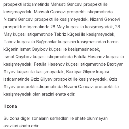
prospekti istiqamətində Məhsəti Gəncəvi prospekti ilə
kəsişməyədək, Məhsəti Gəncəvi prospekti istiqamətində
Nizami Gəncəvi prospekti ilə kəsişməyədək, Nizami Gəncəvi
prospekti istiqamətində 28 May küçəsi ilə kəsişməyədək, 28
May küçəsi istiqamətində Təbriz küçəsi ilə kəsişməyədək,
Təbriz küçəsi ilə Bağmanlar küçəsinin kəsişməsindən həmin
küçənin İsmət Qayıbov küçəsi ilə kəsişməsinədək,
İsmət Qayıbov küçəsi istiqamətində Fətulla Həsənov küçəsi ilə
kəsişməyədək, Fətulla Həsənov küçəsi istiqamətində Bəxtiyar
Əliyev küçəsi ilə kəsişməyədək, Bəxtiyar Əliyev küçəsi
istiqamətində Əziz Əliyev prospekti ilə kəsişməyədək, Əziz
Əliyev prospekti istiqamətində Nizami Gəncəvi prospekti ilə
kəsişməyədək olan ərazini əhatə edir.
II zona
Bu zona digər zonaların sərhədləri ilə əhatə olunmayan
əraziləri əhatə edir.