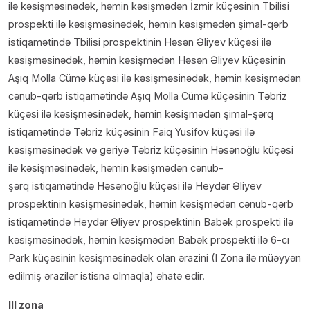
ilə kəsişməsinədək, həmin kəsişmədən İzmir küçəsinin Tbilisi
prospekti ilə kəsişməsinədək, həmin kəsişmədən şimal-qərb
istiqamətində Tbilisi prospektinin Həsən Əliyev küçəsi ilə
kəsişməsinədək, həmin kəsişmədən Həsən Əliyev küçəsinin
Aşıq Molla Cümə küçəsi ilə kəsişməsinədək, həmin kəsişmədən
cənub-qərb istiqamətində Aşıq Molla Cümə küçəsinin Təbriz
küçəsi ilə kəsişməsinədək, həmin kəsişmədən şimal-şərq
istiqamətində Təbriz küçəsinin Faiq Yusifov küçəsi ilə
kəsişməsinədək və geriyə Təbriz küçəsinin Həsənoğlu küçəsi
ilə kəsişməsinədək, həmin kəsişmədən cənub-
şərq istiqamətində Həsənoğlu küçəsi ilə Heydər Əliyev
prospektinin kəsişməsinədək, həmin kəsişmədən cənub-qərb
istiqamətində Heydər Əliyev prospektinin Babək prospekti ilə
kəsişməsinədək, həmin kəsişmədən Babək prospekti ilə 6-cı
Park küçəsinin kəsişməsinədək olan ərazini (I Zona ilə müəyyən
edilmiş ərazilər istisna olmaqla) əhatə edir.
III zona