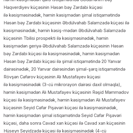
Haqverdiyev küçəsinin Həsən bəy Zərdabi küçəsi
ilə kəsişməsinədək, həmin kəsişmədən şimal istiqamətində
Həsən bəy Zərdabi küçəsinin Əbdülvahab Salamzadə küçəsi ilə
kəsişməsinədək, həmin kəsiş-mədən Əbdülvahab Salamzadə
küçəsinin Tbilisi prospekti ilə kəsişməsinədək, həmin
kəsişmədən geriyə Əbdülvahab Salamzadə küçəsinin Həsən
bəy Zərdabi küçəsi ilə kəsişməsinədək, həmin kəsişmədən
Həsən bəy Zərdabi küçəsi ilə şimal istiqamətində 20 Yanvar
dairəsinədək, 20 Yanvar dairəsindən şimal-şərq istiqamətində
Rövşən Cəfərov küçəsinin Alı Mustafayev küçəsi
ilə kəsişməsinədək (3-cü mikrorayon dairəsi daxil olmaqla),
həmin kəsişmədən Alı Mustafayev küçəsinin Rəşid Məmmədov
küçəsi ilə kəsişməsinədək, həmin kəsişmədən Alı Mustafayev
küçəsinin Seyid Cəfər Pişəvəri küçəsi ilə kəsişməsinədək,
həmin kəsişmədən şimal istiqamətində Seyid Cəfər Pişəvəri
küçəsi, daha sonra Cavad xan küçəsi ilə Cavad xan küçəsinin
Hüseyn Seyidzadə küçəsi ilə kəsişməsinədək (4-cü