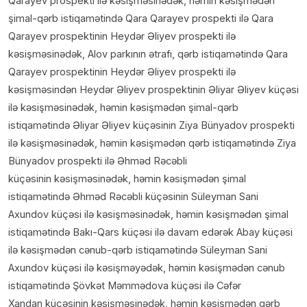
Qarayev prospekti ilə kəsişməsinədək, həmin kəsişmədən
şimal-qərb istiqamətində Qara Qarayev prospekti ilə Qara
Qarayev prospektinin Heydər Əliyev prospekti ilə
kəsişməsinədək, Alov parkının ətrafı, qərb istiqamətində Qara
Qarayev prospektinin Heydər Əliyev prospekti ilə
kəsişməsindən Heydər Əliyev prospektinin Əliyar Əliyev küçəsi
ilə kəsişməsinədək, həmin kəsişmədən şimal-qərb
istiqamətində Əliyar Əliyev küçəsinin Ziya Bünyadov prospekti
ilə kəsişməsinədək, həmin kəsişmədən qərb istiqamətində Ziya
Bünyadov prospekti ilə Əhməd Rəcəbli
küçəsinin kəsişməsinədək, həmin kəsişmədən şimal
istiqamətində Əhməd Rəcəbli küçəsinin Süleyman Sani
Axundov küçəsi ilə kəsişməsinədək, həmin kəsişmədən şimal
istiqamətində Bakı-Qars küçəsi ilə davam edərək Abay küçəsi
ilə kəsişmədən cənub-qərb istiqamətində Süleyman Sani
Axundov küçəsi ilə kəsişməyədək, həmin kəsişmədən cənub
istiqamətində Şövkət Məmmədova küçəsi ilə Cəfər
Xandan küçəsinin kəsişməsinədək, həmin kəsişmədən qərb