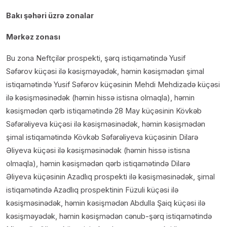
Bakı şəhəri üzrə zonalar
Mərkəz zonası
Bu zona Neftçilər prospekti, şərq istiqamətində Yusif
Səfərov küçəsi ilə kəsişməyədək, həmin kəsişmədən şimal
istiqamətində Yusif Səfərov küçəsinin Mehdi Mehdizadə küçəsi
ilə kəsişməsinədək (həmin hissə istisna olmaqla), həmin
kəsişmədən qərb istiqamətində 28 May küçəsinin Kövkəb
Səfərəliyeva küçəsi ilə kəsişməsinədək, həmin kəsişmədən
şimal istiqamətində Kövkəb Səfərəliyeva küçəsinin Dilarə
Əliyeva küçəsi ilə kəsişməsinədək (həmin hissə istisna
olmaqla), həmin kəsişmədən qərb istiqamətində Dilarə
Əliyeva küçəsinin Azadlıq prospekti ilə kəsişməsinədək, şimal
istiqamətində Azadlıq prospektinin Füzuli küçəsi ilə
kəsişməsinədək, həmin kəsişmədən Abdulla Şaiq küçəsi ilə
kəsişməyədək, həmin kəsişmədən cənub-şərq istiqamətində