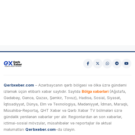
Qerbxeber.com
– Azərbaycanın qərb bölgəsi və ölkə üzrə gündəmi
izləmək üçün etibarlı xəbər saytıdır. Saytda
Bölgə xəbərləri
(Ağstafa,
Gədəbəy, Gəncə, Qazax, Şəmkir, Tovuz), Hadisə, Sosial, Siyasət,
İqtisadiyyat, Dünya, Elm və Texnologiya, Mədəniyyət, İdman, Maraqlı,
Müsahibə-Reportaj, QHT Xəbər və Qərb Xəbər TV bölmələri üzrə
gündəlik yenilənən xəbərlər yer alır. Regionlardan ən son xəbərlər,
ictimai-sosial mövzular, müsahibələr və reportajlar ilə aktual
məlumatları
Qerbxeber.com
-da izləyin.