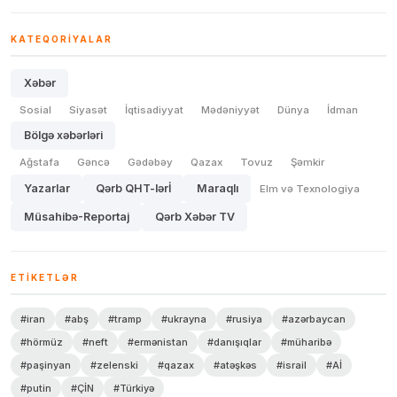
KATEQORIYALAR
Xəbər
Sosial
Siyasət
İqtisadiyyat
Mədəniyyət
Dünya
İdman
Bölgə xəbərləri
Ağstafa
Gəncə
Gədəbəy
Qazax
Tovuz
Şəmkir
Yazarlar
Qərb QHT-lərİ
Maraqlı
Elm və Texnologiya
Müsahibə-Reportaj
Qərb Xəbər TV
ETIKETLƏR
#iran
#abş
#tramp
#ukrayna
#rusiya
#azərbaycan
#hörmüz
#neft
#ermənistan
#danışıqlar
#müharibə
#paşinyan
#zelenski
#qazax
#atəşkəs
#israil
#Aİ
#putin
#ÇİN
#Türkiyə