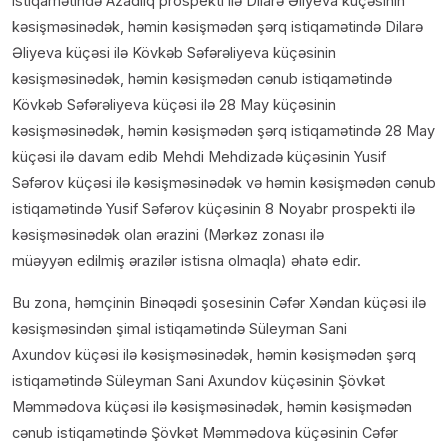
istiqamətində Azadlıq prospekti ilə Dilarə Əliyeva küçəsinin
kəsişməsinədək, həmin kəsişmədən şərq istiqamətində Dilarə
Əliyeva küçəsi ilə Kövkəb Səfərəliyeva küçəsinin
kəsişməsinədək, həmin kəsişmədən cənub istiqamətində
Kövkəb Səfərəliyeva küçəsi ilə 28 May küçəsinin
kəsişməsinədək, həmin kəsişmədən şərq istiqamətində 28 May
küçəsi ilə davam edib Mehdi Mehdizadə küçəsinin Yusif
Səfərov küçəsi ilə kəsişməsinədək və həmin kəsişmədən cənub
istiqamətində Yusif Səfərov küçəsinin 8 Noyabr prospekti ilə
kəsişməsinədək olan ərazini (Mərkəz zonası ilə
müəyyən edilmiş ərazilər istisna olmaqla) əhatə edir.
Bu zona, həmçinin Binəqədi şosesinin Cəfər Xəndan küçəsi ilə
kəsişməsindən şimal istiqamətində Süleyman Sani
Axundov küçəsi ilə kəsişməsinədək, həmin kəsişmədən şərq
istiqamətində Süleyman Sani Axundov küçəsinin Şövkət
Məmmədova küçəsi ilə kəsişməsinədək, həmin kəsişmədən
cənub istiqamətində Şövkət Məmmədova küçəsinin Cəfər