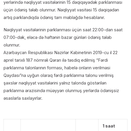
yerlərində nəqliyyat vasitələrinin 15 dəqiqəyədək parklanması
üçün ödəniş tələb olunmur. Nəqliyyat vasitəsi 15 dəqiqədən
artıq parklandıqda ödəniş tam məbləğdə hesablanır.
Nəqliyyat vasitələrinin parklanması üçün saat 22:00-dan saat
07:00-dək, eləcə də həftənin bazar günləri ödəniş tələb
olunmur.
Azərbaycan Respublikası Nazirlər Kabinetinin 2019-cu il 22
aprel tarixli 187 nömrəli Qərarı ilə təsdiq edilmiş “Fərdi
parklanma talonlarının forması, habelə onların verilməsi
Qaydası”na uyğun olaraq fərdi parklanma talonu verilmiş
şəxslər nəqliyyat vasitələrini yalnız talonda göstərilən
parklanma ərazisində müəyyən olunmuş yerlərdə ödənişsiz
əsaslarla saxlayırlar.
1 saat