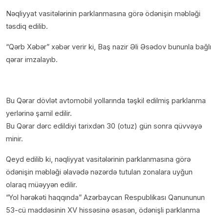
Nəqliyyat vasitələrinin parklanmasına görə ödənişin məbləği
təsdiq edilib.
“Qərb Xəbər” xəbər verir ki, Baş nazir Əli Əsədov bununla bağlı
qərar imzalayıb.
Bu Qərar dövlət avtomobil yollarında təşkil edilmiş parklanma
yerlərinə şamil edilir.
Bu Qərar dərc edildiyi tarixdən 30 (otuz) gün sonra qüvvəyə
minir.
Qeyd edilib ki, nəqliyyat vasitələrinin parklanmasına görə
ödənişin məbləği əlavədə nəzərdə tutulan zonalara uyğun
olaraq müəyyən edilir.
“Yol hərəkəti haqqında” Azərbaycan Respublikası Qanununun
53-cü maddəsinin XV hissəsinə əsasən, ödənişli parklanma