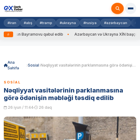
#iran
#abş
#tramp
#ukrayna
#rusiya
#azərbaycan
#h
n Bayramovu qəbul edib
Azərbaycan və Ukrayna XİN başçıları arasında g
Skip
to
content
Ana
Sosial
Nəqliyyat vasitələrinin parklanmasına görə ödənişin məbləği təsdiq edilib
Səhifə
SOSIAL
Nəqliyyat vasitələrinin parklanmasına
görə ödənişin məbləği təsdiq edilib
26 iyun / 11:44
26 dəq