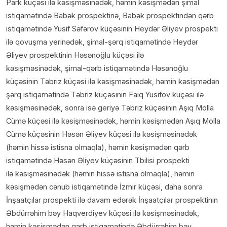
Park küçəsi ilə kəsişməsinədək, həmin kəsişmədən şimal
istiqamətində Babək prospektinə, Babək prospektindən qərb
istiqamətində Yusif Səfərov küçəsinin Heydər Əliyev prospekti
ilə qovuşma yerinədək, şimal-şərq istiqamətində Heydər
Əliyev prospektinin Həsənoğlu küçəsi ilə
kəsişməsinədək, şimal-qərb istiqamətində Həsənoğlu
küçəsinin Təbriz küçəsi ilə kəsişməsinədək, həmin kəsişmədən
şərq istiqamətində Təbriz küçəsinin Faiq Yusifov küçəsi ilə
kəsişməsinədək, sonra isə geriyə Təbriz küçəsinin Aşıq Molla
Cümə küçəsi ilə kəsişməsinədək, həmin kəsişmədən Aşıq Molla
Cümə küçəsinin Həsən Əliyev küçəsi ilə kəsişməsinədək
(həmin hissə istisna olmaqla), həmin kəsişmədən qərb
istiqamətində Həsən Əliyev küçəsinin Tbilisi prospekti
ilə kəsişməsinədək (həmin hissə istisna olmaqla), həmin
kəsişmədən cənub istiqamətində İzmir küçəsi, daha sonra
İnşaatçılar prospekti ilə davam edərək İnşaatçılar prospektinin
Əbdürrəhim bəy Haqverdiyev küçəsi ilə kəsişməsinədək,
həmin kəsişmədən qərb istiqamətində Əbdürrəhim bəy