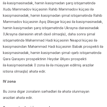
ilə kəsişməsinədək, həmin kəsişmədən şərq istiqamətində
Xudu Məmmədov küçəsinin Rahib Məmmədov küçəsi ilə
kəsişməsinədək, həmin kəsişmədən şimal istiqamətində Rahib
Məmmədov küçəsinin Aşıq Ələsgər küçəsi ilə kəsişməsinədək,
həmin kəsişmədən şərq istiqamətində Ukrayna dairəsinədək
(Ukrayna dairəsinin ətrafı daxil olmaqla), daha sonra şimal
istiqamətində Məhəmməd Hadi küçəsinin Neapol küçəsi ilə
kəsişməsindən Məhəmməd Hadi küçəsinin Babək prospekti ilə
kəsişməsinədək, həmin kəsişmədən şimal-qərb istiqamətində
Qara Qarayev prospektinin Heydər Əliyev prospekti
ilə kəsişməsinədək (I zona ilə ilə müəyyən edilmiş ərazilər
istisna olmaqla) əhatə edir.
IV zona
Bu zona digər zonaların sərhədləri ilə əhatə olunmayan
əraziləri əhatə edir.