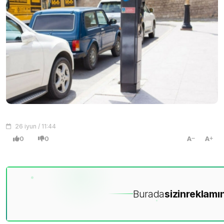
26 iyun / 11:44
0
0
A
A
Burada
sizin
reklamın