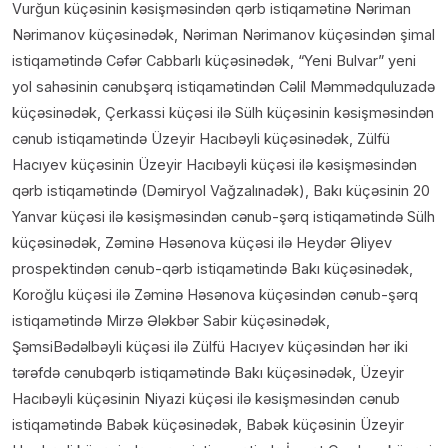
Vurğun küçəsinin kəsişməsindən qərb istiqamətinə Nəriman
Nərimanov küçəsinədək, Nəriman Nərimanov küçəsindən şimal
istiqamətində Cəfər Cabbarlı küçəsinədək, “Yeni Bulvar” yeni
yol sahəsinin cənubşərq istiqamətindən Cəlil Məmmədquluzadə
küçəsinədək, Çerkassi küçəsi ilə Sülh küçəsinin kəsişməsindən
cənub istiqamətində Üzeyir Hacıbəyli küçəsinədək, Zülfü
Hacıyev küçəsinin Üzeyir Hacıbəyli küçəsi ilə kəsişməsindən
qərb istiqamətində (Dəmiryol Vağzalınadək), Bakı küçəsinin 20
Yanvar küçəsi ilə kəsişməsindən cənub-şərq istiqamətində Sülh
küçəsinədək, Zəminə Həsənova küçəsi ilə Heydər Əliyev
prospektindən cənub-qərb istiqamətində Bakı küçəsinədək,
Koroğlu küçəsi ilə Zəminə Həsənova küçəsindən cənub-şərq
istiqamətində Mirzə Ələkbər Sabir küçəsinədək,
ŞəmsiBədəlbəyli küçəsi ilə Zülfü Hacıyev küçəsindən hər iki
tərəfdə cənubqərb istiqamətində Bakı küçəsinədək, Üzeyir
Hacıbəyli küçəsinin Niyazi küçəsi ilə kəsişməsindən cənub
istiqamətində Babək küçəsinədək, Babək küçəsinin Üzeyir