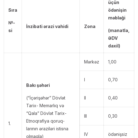
üçün
Sıra
ödənişin
məbləği
№-
İnzibati ərazi vahidi
Zona
si
(manatla,
ƏDV
daxil)
Mərkəz
1,00
I
0,70
Bakı şəhəri
(“İçərişəhər” Dövlət
II
0,40
Tarix- Memarlıq və
“Qala” Dövlət Tarix-
III
0,30
Etnoqrafiya qoruq-
1.
larının əraziləri istisna
IV
ödənişsiz
olmaqla)