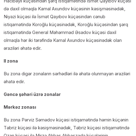
Hacıbəyli küçəsindən şərq istiqamətində İsmət Qayıbov küçəsi
də daxil olmaqla Kamal Axundov küçəsinin kəsişməsinədək,
Niyazi küçəsi ilə İsmət Qayıbov küçəsindən cənub
istiqamətində Koroğlu küçəsinədək, Koroğlu küçəsindən şərq
istiqamətində General Məhəmməd Əsədov küçəsi daxil
olmaqla hər iki tərəfində Kamal Axundov küçəsinədək olan
əraziləri əhatə edir.
II zona
Bu zona digər zonaların sərhədləri ilə əhatə olunmayan əraziləri
əhatə edir.
Gəncə şəhəri üzrə zonalar
Mərkəz zonası
Bu zona Pərviz Səmədov küçəsi istiqamətində həmin küçənin
Təbriz küçəsi ilə kəsişməsinədək, Təbriz küçəsi istiqamətində
Ozan küçəsi ilə Mirzə Abbas Abbaszadə küçələrinin