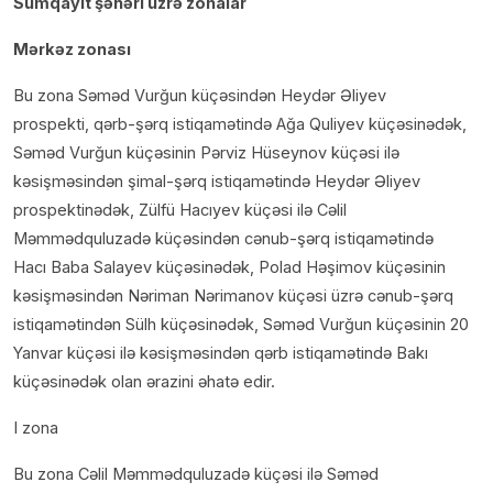
Sumqayıt şəhəri üzrə zonalar
Mərkəz zonası
Bu zona Səməd Vurğun küçəsindən Heydər Əliyev
prospekti, qərb-şərq istiqamətində Ağa Quliyev küçəsinədək,
Səməd Vurğun küçəsinin Pərviz Hüseynov küçəsi ilə
kəsişməsindən şimal-şərq istiqamətində Heydər Əliyev
prospektinədək, Zülfü Hacıyev küçəsi ilə Cəlil
Məmmədquluzadə küçəsindən cənub-şərq istiqamətində
Hacı Baba Salayev küçəsinədək, Polad Həşimov küçəsinin
kəsişməsindən Nəriman Nərimanov küçəsi üzrə cənub-şərq
istiqamətindən Sülh küçəsinədək, Səməd Vurğun küçəsinin 20
Yanvar küçəsi ilə kəsişməsindən qərb istiqamətində Bakı
küçəsinədək olan ərazini əhatə edir.
I zona
Bu zona Cəlil Məmmədquluzadə küçəsi ilə Səməd