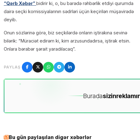
“Qərb Xəbər”
bidirir ki, o, bu barədə rəhbərlik etdiyi qurumda
dairə seçki komissiyalarının sədrləri üçün keçirilən müşavirədə
deyib.
Onun sözlərinə görə, biz seçkilərdə onların iştirakına sevinə
bilərik: “Müraciət edirəm ki, kim arzusundadırsa, iştirak etsin.
Onlara bərabər şərait yaradılacaq”.
PAYLAŞ
Burada
sizin
reklamın
Bu gün paylaşılan digər xəbərlər