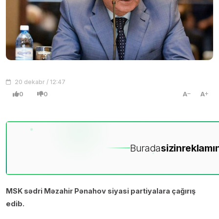
20 dekabr / 12:47
0
0
A
A
Burada
sizin
reklamın
MSK sədri Məzahir Pənahov siyasi partiyalara çağırış
edib.