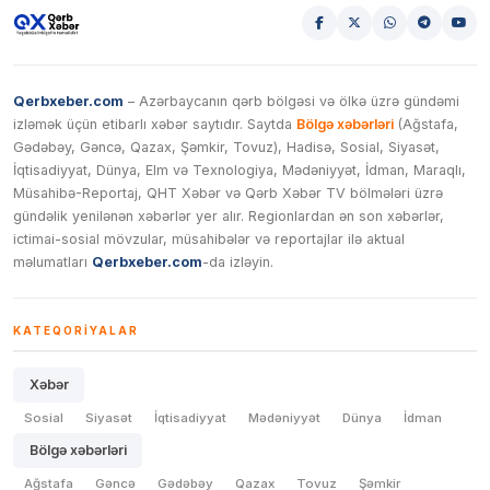
Qerbxeber.com
– Azərbaycanın qərb bölgəsi və ölkə üzrə gündəmi
izləmək üçün etibarlı xəbər saytıdır. Saytda
Bölgə xəbərləri
(Ağstafa,
Gədəbəy, Gəncə, Qazax, Şəmkir, Tovuz), Hadisə, Sosial, Siyasət,
İqtisadiyyat, Dünya, Elm və Texnologiya, Mədəniyyət, İdman, Maraqlı,
Müsahibə-Reportaj, QHT Xəbər və Qərb Xəbər TV bölmələri üzrə
gündəlik yenilənən xəbərlər yer alır. Regionlardan ən son xəbərlər,
ictimai-sosial mövzular, müsahibələr və reportajlar ilə aktual
məlumatları
Qerbxeber.com
-da izləyin.
KATEQORIYALAR
Xəbər
Sosial
Siyasət
İqtisadiyyat
Mədəniyyət
Dünya
İdman
Bölgə xəbərləri
Ağstafa
Gəncə
Gədəbəy
Qazax
Tovuz
Şəmkir