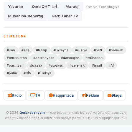
Yazarlar
Qərb QHT-lərİ
Maraqlı
Elm və Texnologiya
Müsahibə-Reportaj
Qərb Xəbər TV
ETIKETLƏR
#iran
#abş
#tramp
#ukrayna
#rusiya
#neft
#hörmüz
#ermənistan
#azərbaycan
#danışıqlar
#müharibə
#paşinyan
#qazax
#atəşkəs
#zelenski
#israil
#Aİ
#putin
#ÇİN
#Türkiyə
Radio
TV
Haqqımızda
Reklam
Əlaqə
© 2026
Qerbxeber.com
— Azərbaycanın qərb bölgəsi və ölkə gündəmi üzrə
operativ xəbərlər təqdim edən informasiya portalıdır. Bütün hüquqlar qorunur.