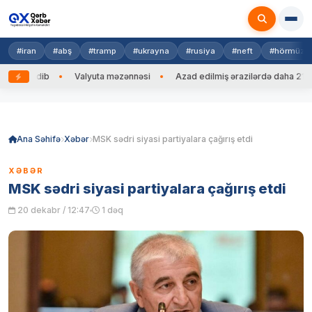
#iran
#abş
#tramp
#ukrayna
#rusiya
#neft
#hörmüz
əng edib
Valyuta məzənnəsi
Azad edilmiş ərazilərdə daha 212 min
Skip
to
content
Ana Səhifə
Xəbər
MSK sədri siyasi partiyalara çağırış etdi
XƏBƏR
MSK sədri siyasi partiyalara çağırış etdi
20 dekabr / 12:47
1 dəq