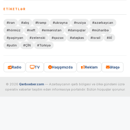
ETIKETLƏR
#iran
#abş
#tramp
#ukrayna
#rusiya
#azərbaycan
#hörmüz
#neft
#ermənistan
#danışıqlar
#müharibə
#paşinyan
#zelenski
#qazax
#atəşkəs
#israil
#Aİ
#putin
#ÇİN
#Türkiyə
Radio
TV
Haqqımızda
Reklam
Əlaqə
© 2026
Qerbxeber.com
— Azərbaycanın qərb bölgəsi və ölkə gündəmi üzrə
operativ xəbərlər təqdim edən informasiya portalıdır. Bütün hüquqlar qorunur.