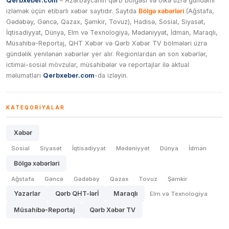
Qerbxeber.com
– Azərbaycanın qərb bölgəsi və ölkə üzrə gündəmi
izləmək üçün etibarlı xəbər saytıdır. Saytda
Bölgə xəbərləri
(Ağstafa,
Gədəbəy, Gəncə, Qazax, Şəmkir, Tovuz), Hadisə, Sosial, Siyasət,
İqtisadiyyat, Dünya, Elm və Texnologiya, Mədəniyyət, İdman, Maraqlı,
Müsahibə-Reportaj, QHT Xəbər və Qərb Xəbər TV bölmələri üzrə
gündəlik yenilənən xəbərlər yer alır. Regionlardan ən son xəbərlər,
ictimai-sosial mövzular, müsahibələr və reportajlar ilə aktual
məlumatları
Qerbxeber.com
-da izləyin.
KATEQORIYALAR
Xəbər
Sosial
Siyasət
İqtisadiyyat
Mədəniyyət
Dünya
İdman
Bölgə xəbərləri
Ağstafa
Gəncə
Gədəbəy
Qazax
Tovuz
Şəmkir
Yazarlar
Qərb QHT-lərİ
Maraqlı
Elm və Texnologiya
Müsahibə-Reportaj
Qərb Xəbər TV