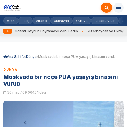
#iran
#abş
#tramp
#ukrayna
#rusiya
#azərbaycan
#h
ezidenti Ceyhun Bayramovu qəbul edib
Azərbaycan və Ukrayna XİN başçı
Skip
to
content
Ana Səhifə
Dünya
Moskvada bir neçə PUA yaşayış binasını vurub
DÜNYA
Moskvada bir neçə PUA yaşayış binasını
vurub
30 may / 09:06
1 dəq