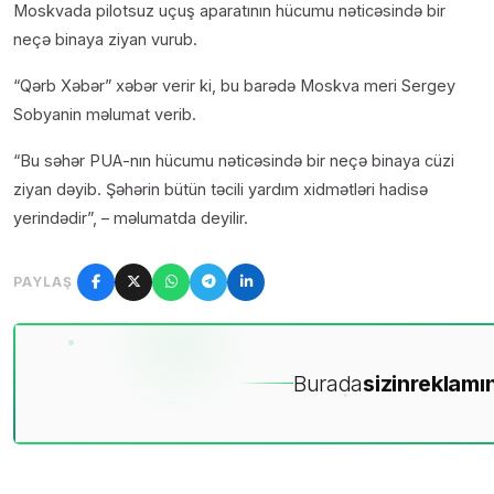
Moskvada pilotsuz uçuş aparatının hücumu nəticəsində bir
neçə binaya ziyan vurub.
“Qərb Xəbər” xəbər verir ki, bu barədə Moskva meri Sergey
Sobyanin məlumat verib.
“Bu səhər PUA-nın hücumu nəticəsində bir neçə binaya cüzi
ziyan dəyib. Şəhərin bütün təcili yardım xidmətləri hadisə
yerindədir”, – məlumatda deyilir.
PAYLAŞ
Burada
sizin
reklamın