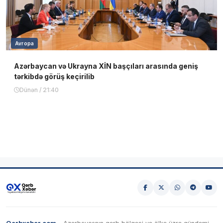
Avropa
Azərbaycan və Ukrayna XİN başçıları arasında geniş
tərkibdə görüş keçirilib
Dünən / 21:40