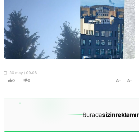
30 may / 09:06
0
0
A
A
Burada
sizin
reklamın