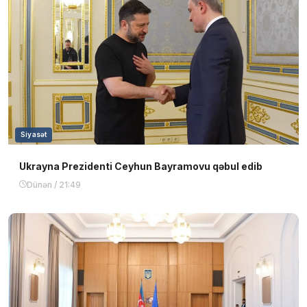
Siyasət
Ukrayna Prezidenti Ceyhun Bayramovu qəbul edib
Dünən / 21:49