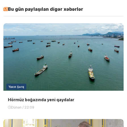
Bu gün paylaşılan digər xəbərlər
Yaxın Şərq
Hörmüz boğazında yeni qaydalar
Dünən / 22:09