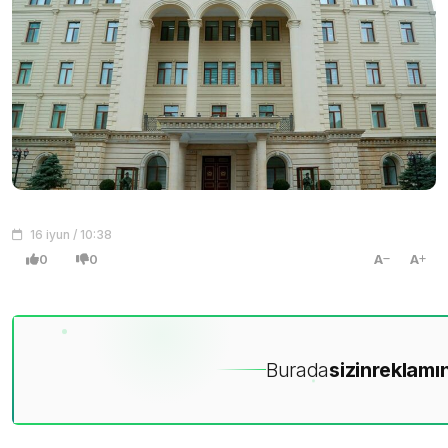
16 iyun / 10:38
0
0
A
A
Burada
sizin
reklamın