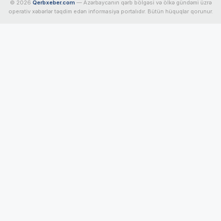
© 2026
Qerbxeber.com
— Azərbaycanın qərb bölgəsi və ölkə gündəmi üzrə
operativ xəbərlər təqdim edən informasiya portalıdır. Bütün hüquqlar qorunur.