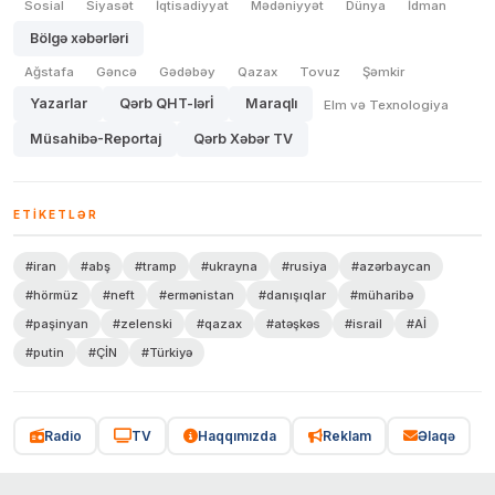
Sosial
Siyasət
İqtisadiyyat
Mədəniyyət
Dünya
İdman
Bölgə xəbərləri
Ağstafa
Gəncə
Gədəbəy
Qazax
Tovuz
Şəmkir
Yazarlar
Qərb QHT-lərİ
Maraqlı
Elm və Texnologiya
Müsahibə-Reportaj
Qərb Xəbər TV
ETIKETLƏR
#iran
#abş
#tramp
#ukrayna
#rusiya
#azərbaycan
#hörmüz
#neft
#ermənistan
#danışıqlar
#müharibə
#paşinyan
#zelenski
#qazax
#atəşkəs
#israil
#Aİ
#putin
#ÇİN
#Türkiyə
Radio
TV
Haqqımızda
Reklam
Əlaqə