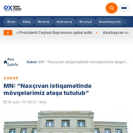
#iran
#abş
#tramp
#ukrayna
#rusiya
#azərbaycan
#h
rayna Prezidenti Ceyhun Bayramovu qəbul edib
Azərbaycan və Ukrayna
Skip
to
content
Ana
Xəbər
MN: “Naxçıvan istiqamətində mövqelərimiz atəşə tutulub”
Səhifə
XƏBƏR
MN: “Naxçıvan istiqamətində
mövqelərimiz atəşə tutulub”
16 iyun / 10:38
1 dəq