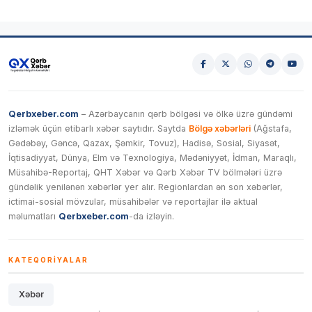
Qerbxeber.com
– Azərbaycanın qərb bölgəsi və ölkə üzrə gündəmi
izləmək üçün etibarlı xəbər saytıdır. Saytda
Bölgə xəbərləri
(Ağstafa,
Gədəbəy, Gəncə, Qazax, Şəmkir, Tovuz), Hadisə, Sosial, Siyasət,
İqtisadiyyat, Dünya, Elm və Texnologiya, Mədəniyyət, İdman, Maraqlı,
Müsahibə-Reportaj, QHT Xəbər və Qərb Xəbər TV bölmələri üzrə
gündəlik yenilənən xəbərlər yer alır. Regionlardan ən son xəbərlər,
ictimai-sosial mövzular, müsahibələr və reportajlar ilə aktual
məlumatları
Qerbxeber.com
-da izləyin.
KATEQORIYALAR
Xəbər