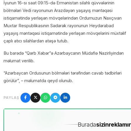
İyunun 16-sı saat 09:15-də Ermənistan silahlı qüvvələrinin
bölmələri Vedi rayonunun Arazdəyən yaşayış məntəqəsi
istiqamətində yerləşən mövqelərindən Ordumuzun Naxçıvan
Muxtar Respublikasının Sədərək rayonunun Heydərabad
yaşayış məntəqəsi istiqamətində yerləşən mövqelərini müxtəlif
çaplı atıcı silahlardan atəşə tutub.
Bu barədə “Qərb Xəbər”ə Azərbaycanın Müdafiə Nazirliyindən
məlumat verilib.
“Azərbaycan Ordusunun bölmələri tərəfindən cavab tədbirləri
görülür”, – məlumatda qeyd olunub.
PAYLAŞ
Burada
sizin
reklamın