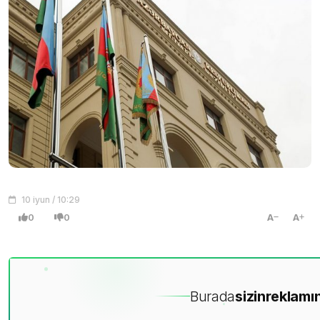
10 iyun / 10:29
0
0
A
A
Burada
sizin
reklamın