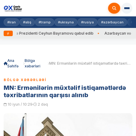
#iran
#abş
#tramp
#ukrayna
#rusiya
#azərbaycan
#h
rayna Prezidenti Ceyhun Bayramovu qəbul edib
Azərbaycan və Ukrayna 
Skip
to
content
Ana
Bölgə
MN: Ermənilərin müxtəlif istiqamətlərdə təxribatlarının qarşısı alınıb
Səhifə
xəbərləri
BÖLGƏ XƏBƏRLƏRI
MN: Ermənilərin müxtəlif istiqamətlərdə
təxribatlarının qarşısı alınıb
10 iyun / 10:29
2 dəq