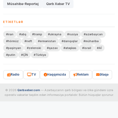
Müsahibə-Reportaj
Qərb Xəbər TV
ETIKETLƏR
#iran
#abş
#tramp
#ukrayna
#rusiya
#azərbaycan
#hörmüz
#neft
#ermənistan
#danışıqlar
#müharibə
#paşinyan
#zelenski
#qazax
#atəşkəs
#israil
#Aİ
#putin
#ÇİN
#Türkiyə
Radio
TV
Haqqımızda
Reklam
Əlaqə
© 2026
Qerbxeber.com
— Azərbaycanın qərb bölgəsi və ölkə gündəmi üzrə
operativ xəbərlər təqdim edən informasiya portalıdır. Bütün hüquqlar qorunur.