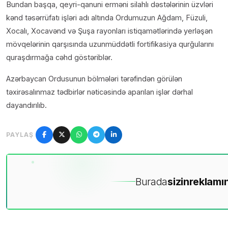
Bundan başqa, qeyri-qanuni erməni silahlı dəstələrinin üzvləri
kənd təsərrüfatı işləri adı altında Ordumuzun Ağdam, Füzuli,
Xocalı, Xocavənd və Şuşa rayonları istiqamətlərində yerləşən
mövqelərinin qarşısında uzunmüddətli fortifikasiya qurğularını
quraşdırmağa cəhd göstəriblər.
Azərbaycan Ordusunun bölmələri tərəfindən görülən
təxirəsalınmaz tədbirlər nəticəsində aparılan işlər dərhal
dayandırılıb.
PAYLAŞ
Burada
sizin
reklamın