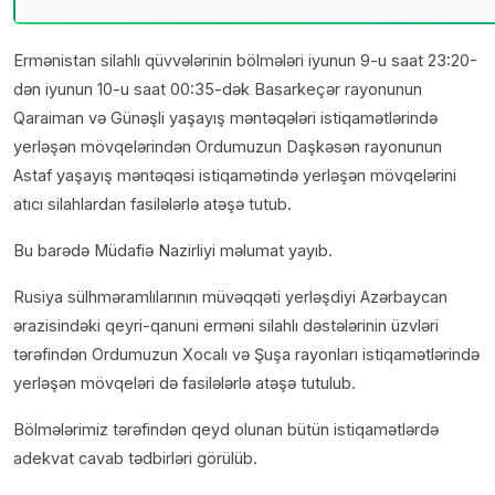
Ermənistan silahlı qüvvələrinin bölmələri iyunun 9-u saat 23:20-
dən iyunun 10-u saat 00:35-dək Basarkeçər rayonunun
Qaraiman və Günəşli yaşayış məntəqələri istiqamətlərində
yerləşən mövqelərindən Ordumuzun Daşkəsən rayonunun
Astaf yaşayış məntəqəsi istiqamətində yerləşən mövqelərini
atıcı silahlardan fasilələrlə atəşə tutub.
Bu barədə Müdafiə Nazirliyi məlumat yayıb.
Rusiya sülhməramlılarının müvəqqəti yerləşdiyi Azərbaycan
ərazisindəki qeyri-qanuni erməni silahlı dəstələrinin üzvləri
tərəfindən Ordumuzun Xocalı və Şuşa rayonları istiqamətlərində
yerləşən mövqeləri də fasilələrlə atəşə tutulub.
Bölmələrimiz tərəfindən qeyd olunan bütün istiqamətlərdə
adekvat cavab tədbirləri görülüb.