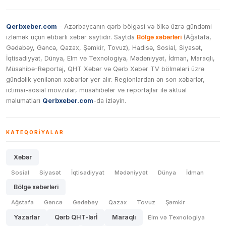
Qerbxeber.com
– Azərbaycanın qərb bölgəsi və ölkə üzrə gündəmi
izləmək üçün etibarlı xəbər saytıdır. Saytda
Bölgə xəbərləri
(Ağstafa,
Gədəbəy, Gəncə, Qazax, Şəmkir, Tovuz), Hadisə, Sosial, Siyasət,
İqtisadiyyat, Dünya, Elm və Texnologiya, Mədəniyyət, İdman, Maraqlı,
Müsahibə-Reportaj, QHT Xəbər və Qərb Xəbər TV bölmələri üzrə
gündəlik yenilənən xəbərlər yer alır. Regionlardan ən son xəbərlər,
ictimai-sosial mövzular, müsahibələr və reportajlar ilə aktual
məlumatları
Qerbxeber.com
-da izləyin.
KATEQORIYALAR
Xəbər
Sosial
Siyasət
İqtisadiyyat
Mədəniyyət
Dünya
İdman
Bölgə xəbərləri
Ağstafa
Gəncə
Gədəbəy
Qazax
Tovuz
Şəmkir
Yazarlar
Qərb QHT-lərİ
Maraqlı
Elm və Texnologiya