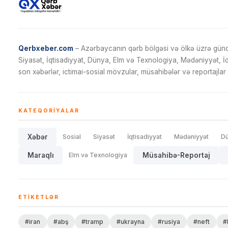
Qerbxeber.com
– Azərbaycanın qərb bölgəsi və ölkə üzrə gündə
Siyasət, İqtisadiyyat, Dünya, Elm və Texnologiya, Mədəniyyət, 
son xəbərlər, ictimai-sosial mövzular, müsahibələr və reportajlar 
KATEQORIYALAR
Xəbər
Sosial
Siyasət
İqtisadiyyat
Mədəniyyət
D
Maraqlı
Elm və Texnologiya
Müsahibə-Reportaj
ETIKETLƏR
#iran
#abş
#tramp
#ukrayna
#rusiya
#neft
#