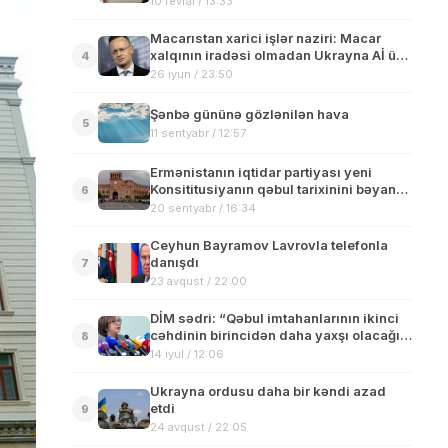
10 fevral / 13:33
Macarıstan xarici işlər naziri: Macar
xalqının iradəsi olmadan Ukrayna Aİ üzv
4
ola bilməz
26 iyun / 23:50
Şənbə gününə gözlənilən hava
5
11 sentyabr / 12:57
Ermənistanın iqtidar partiyası yeni
Konsititusiyanın qəbul tarixinini bəyan
6
etdi
20 sentyabr / 16:34
Ceyhun Bayramov Lavrovla telefonla
danışdı
7
23 avqust / 22:00
DİM sədri: “Qəbul imtahanlarının ikinci
cəhdinin birincidən daha yaxşı olacağı
8
gözlənilir”
14 iyul / 12:06
Ukrayna ordusu daha bir kəndi azad
etdi
9
24 avqust / 22:05