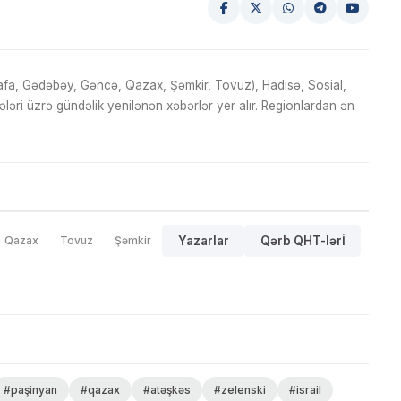
fa, Gədəbəy, Gəncə, Qazax, Şəmkir, Tovuz), Hadisə, Sosial,
ri üzrə gündəlik yenilənən xəbərlər yer alır. Regionlardan ən
Qazax
Tovuz
Şəmkir
Yazarlar
Qərb QHT-lərİ
#paşinyan
#qazax
#atəşkəs
#zelenski
#israil