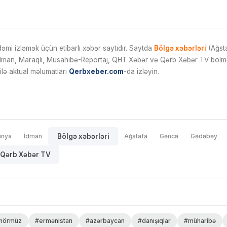
mi izləmək üçün etibarlı xəbər saytıdır. Saytda
Bölgə xəbərləri
(Ağsta
İdman, Maraqlı, Müsahibə-Reportaj, QHT Xəbər və Qərb Xəbər TV bölmələ
ilə aktual məlumatları
Qerbxeber.com
-da izləyin.
ünya
İdman
Bölgə xəbərləri
Ağstafa
Gəncə
Gədəbəy
Qərb Xəbər TV
hörmüz
#ermənistan
#azərbaycan
#danışıqlar
#müharibə