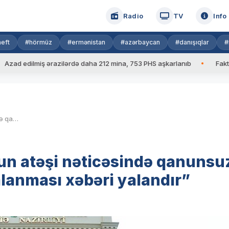
Radio
TV
Info
eft
#hörmüz
#ermənistan
#azərbaycan
#danışıqlar
#
ilmiş ərazilərdə daha 212 mina, 753 PHS aşkarlanıb
Faktiki hava
MN: “Azərbaycan Ordusunun atəşi nəticəsində qanunsuz erməni dəstə üzvünün yaralanması xəbəri yalandır”
n atəşi nəticəsində qanunsu
lanması xəbəri yalandır”