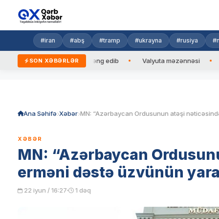
#iran
#abş
#tramp
#ukrayna
#rusiya
#n
rbaycan Prezidentinə zəng edib
Valyuta məzənnəsi
Azad ed
SON XƏBƏRLƏR
Skip
to
content
Ana Səhifə
Xəbər
XƏBƏR
MN: “Azərbaycan Ordusunu
erməni dəstə üzvünün yara
22 iyun / 16:27
1 dəq