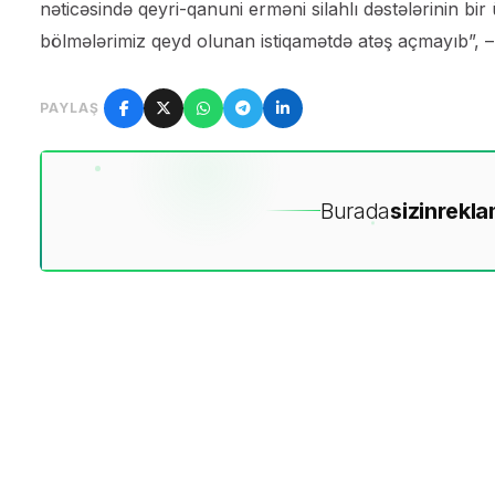
nəticəsində qeyri-qanuni erməni silahlı dəstələrinin bi
bölmələrimiz qeyd olunan istiqamətdə atəş açmayıb”, – na
PAYLAŞ
Burada
sizin
rekla