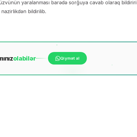
r üzvünün yaralanması barədə sorğuya cavab olaraq bildiririk
zirlikdən bildirilib.
mınız
ola
bilər
Qiymət al