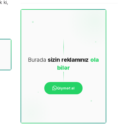
 ki,
Burada
sizin
reklamınız
ola
bilər
Qiymət al