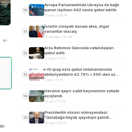
Avropa Parlamentində Ukrayna ilə bağlı
qanun layihəsi 442 səslə qəbul edilib
10
13 mart / 09:14
İsrailin cinayəti davam etsə, digər
variantlar olacaq
11
13 oktyabr / 16:49
A
Arzu Rəhimov Gəncədə vətəndaşları
qəbul edib
12
21 may / 11:40
I–IV qrup üzrə qəbul imtahanlarında
abituriyentlərin 42.79%-i 200-dən az
13
bal toplayıb
3 iyul / 17:21
Havanın qeyri-sabit keçməsinin səbəbi
açıqlanıb
14
10 iyul / 17:02
Prezidentin xüsusi nümayəndəsi:
“Qarabağa böyük qayıdışın şahidi
15
oluruq”
19 iyul / 09:21
sı