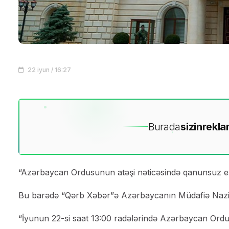
22 iyun / 16:27
Burada
sizin
rekla
“Azərbaycan Ordusunun atəşi nəticəsində qanunsuz er
Bu barədə “Qərb Xəbər”ə Azərbaycanın Müdafiə Nazirliy
“İyunun 22-si saat 13:00 radələrində Azərbaycan Ord