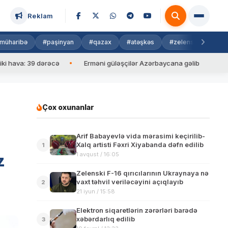
Reklam
müharibə
#paşinyan
#qazax
#atəşkəs
#zelenski
#isra
: 39 dərəcə
Erməni güləşçilər Azərbaycana gəlib
İlham Əliy
Çox oxunanlar
Arif Babayevlə vida mərasimi keçirilib-
Xalq artisti Fəxri Xiyabanda dəfn edilib
1
1 avqust / 16:05
z
Zelenski F-16 qırıcılarının Ukraynaya nə
vaxt təhvil veriləcəyini açıqlayıb
2
21 iyun / 15:58
Elektron siqaretlərin zərərləri barədə
xəbərdarlıq edilib
3