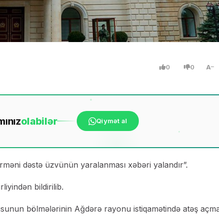
0
0
A
mınız
ola
bilər
Qiymət al
məni dəstə üzvünün yaralanması xəbəri yalandır”.
indən bildirilib.
usunun bölmələrinin Ağdərə rayonu istiqamətində atəş açma