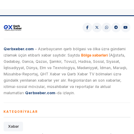
Qerbxeber.com
– Azərbaycanın qərb bölgəsi və ölkə üzrə gündəmi
izləmək üçün etibarlı xəbər saytıdır. Saytda
Bölgə xəbərləri
(Ağstafa,
Gədəbəy, Gəncə, Qazax, Şəmkir, Tovuz), Hadisə, Sosial, Siyasət,
İqtisadiyyat, Dünya, Elm və Texnologiya, Mədəniyyət, İdman, Maraqlı,
Müsahibə-Reportaj, QHT Xəbər və Qərb Xəbər TV bölmələri üzrə
gündəlik yenilənən xəbərlər yer alır. Regionlardan ən son xəbərlər,
ictimai-sosial mövzular, müsahibələr və reportajlar ilə aktual
məlumatları
Qerbxeber.com
-da izləyin.
KATEQORIYALAR
Xəbər