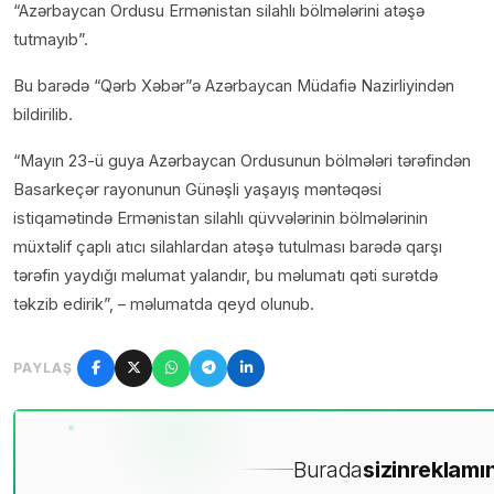
“Azərbaycan Ordusu Ermənistan silahlı bölmələrini atəşə
tutmayıb”.
Bu barədə “Qərb Xəbər”ə Azərbaycan Müdafiə Nazirliyindən
bildirilib.
“Mayın 23-ü guya Azərbaycan Ordusunun bölmələri tərəfindən
Basarkeçər rayonunun Günəşli yaşayış məntəqəsi
istiqamətində Ermənistan silahlı qüvvələrinin bölmələrinin
müxtəlif çaplı atıcı silahlardan atəşə tutulması barədə qarşı
tərəfin yaydığı məlumat yalandır, bu məlumatı qəti surətdə
təkzib edirik”, – məlumatda qeyd olunub.
PAYLAŞ
Burada
sizin
reklamın