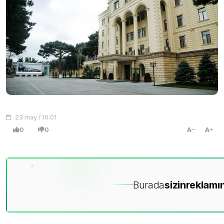
23 may / 10:01
0
0
A
A
Burada
sizin
reklamın