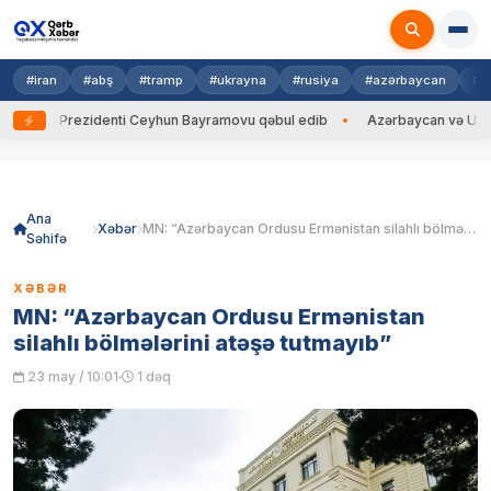
#iran
#abş
#tramp
#ukrayna
#rusiya
#azərbaycan
#h
ayna Prezidenti Ceyhun Bayramovu qəbul edib
Azərbaycan və Ukrayna X
Skip
to
content
Ana
Xəbər
MN: “Azərbaycan Ordusu Ermənistan silahlı bölmələrini atəşə tutmayıb”
Səhifə
XƏBƏR
MN: “Azərbaycan Ordusu Ermənistan
silahlı bölmələrini atəşə tutmayıb”
23 may / 10:01
1 dəq