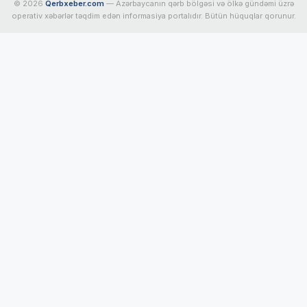
© 2026
Qerbxeber.com
— Azərbaycanın qərb bölgəsi və ölkə gündəmi üzrə
operativ xəbərlər təqdim edən informasiya portalıdır. Bütün hüquqlar qorunur.