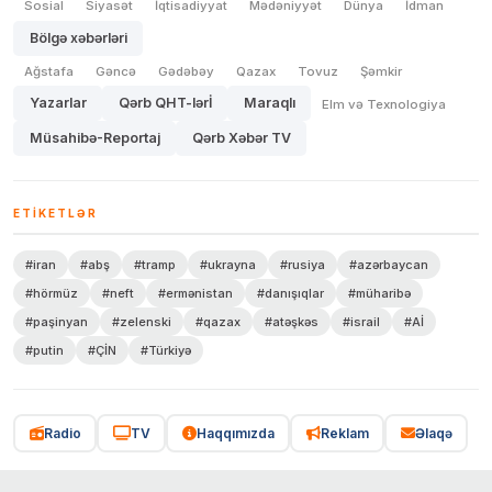
Sosial
Siyasət
İqtisadiyyat
Mədəniyyət
Dünya
İdman
Bölgə xəbərləri
Ağstafa
Gəncə
Gədəbəy
Qazax
Tovuz
Şəmkir
Yazarlar
Qərb QHT-lərİ
Maraqlı
Elm və Texnologiya
Müsahibə-Reportaj
Qərb Xəbər TV
ETIKETLƏR
#iran
#abş
#tramp
#ukrayna
#rusiya
#azərbaycan
#hörmüz
#neft
#ermənistan
#danışıqlar
#müharibə
#paşinyan
#zelenski
#qazax
#atəşkəs
#israil
#Aİ
#putin
#ÇİN
#Türkiyə
Radio
TV
Haqqımızda
Reklam
Əlaqə