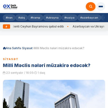
#iran
#abş
#tramp
#ukrayna
#rusiya
#azərbaycan
#h
identi Ceyhun Bayramovu qəbul edib
Azərbaycan və Ukrayna XİN başçıl
Skip
to
content
Ana Səhifə
Siyasət
Milli Məclis nələri müzakirə edəcək?
SIYASƏT
Milli Məclis nələri müzakirə edəcək?
23 sentyabr / 16:05
1 dəq