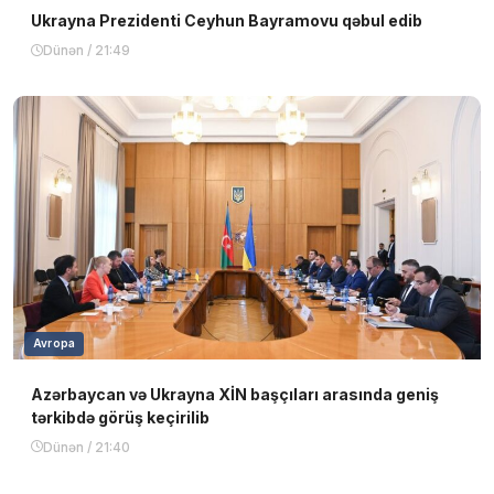
Ukrayna Prezidenti Ceyhun Bayramovu qəbul edib
Dünən / 21:49
Avropa
Azərbaycan və Ukrayna XİN başçıları arasında geniş
tərkibdə görüş keçirilib
Dünən / 21:40