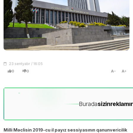
23 sentyabr / 16:05
0
0
A
A
Burada
sizin
reklamın
Milli Məclisin 2019-cu il payız sessiyasının qanunvericilik