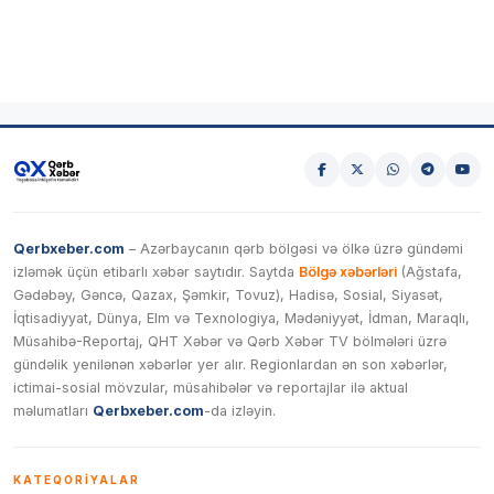
Qerbxeber.com
– Azərbaycanın qərb bölgəsi və ölkə üzrə gündəmi
izləmək üçün etibarlı xəbər saytıdır. Saytda
Bölgə xəbərləri
(Ağstafa,
Gədəbəy, Gəncə, Qazax, Şəmkir, Tovuz), Hadisə, Sosial, Siyasət,
İqtisadiyyat, Dünya, Elm və Texnologiya, Mədəniyyət, İdman, Maraqlı,
Müsahibə-Reportaj, QHT Xəbər və Qərb Xəbər TV bölmələri üzrə
gündəlik yenilənən xəbərlər yer alır. Regionlardan ən son xəbərlər,
ictimai-sosial mövzular, müsahibələr və reportajlar ilə aktual
məlumatları
Qerbxeber.com
-da izləyin.
KATEQORIYALAR