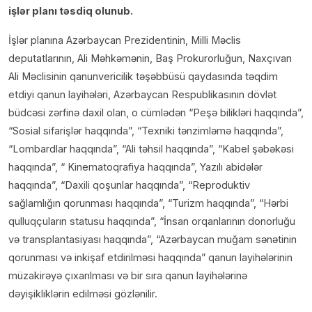
işlər planı təsdiq olunub.
İşlər planına Azərbaycan Prezidentinin, Milli Məclis
deputatlarının, Ali Məhkəmənin, Baş Prokurorluğun, Naxçıvan
Ali Məclisinin qanunvericilik təşəbbüsü qaydasında təqdim
etdiyi qanun layihələri, Azərbaycan Respublikasının dövlət
büdcəsi zərfinə daxil olan, o cümlədən “Peşə bilikləri haqqında”,
“Sosial sifarişlər haqqında”, “Texniki tənzimləmə haqqında”,
“Lombardlar haqqında”, “Ali təhsil haqqında”, “Kabel şəbəkəsi
haqqında”, “ Kinematoqrafiya haqqında”, Yazılı abidələr
haqqında”, “Daxili qoşunlar haqqında”, “Reproduktiv
sağlamlığın qorunması haqqında”, “Turizm haqqında”, “Hərbi
qulluqçuların statusu haqqında”, “İnsan orqanlarının donorluğu
və transplantasiyası haqqında”, “Azərbaycan muğam sənətinin
qorunması və inkişaf etdirilməsi haqqında” qanun layihələrinin
müzakirəyə çıxarılması və bir sıra qanun layihələrinə
dəyişikliklərin edilməsi gözlənilir.