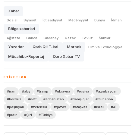
Xəbər
Sosial
Siyasət
İqtisadiyyat
Mədəniyyət
Dünya
İdman
Bölgə xəbərləri
Ağstafa
Gəncə
Gədəbəy
Qazax
Tovuz
Şəmkir
Yazarlar
Qərb QHT-lərİ
Maraqlı
Elm və Texnologiya
Müsahibə-Reportaj
Qərb Xəbər TV
ETIKETLƏR
#iran
#abş
#tramp
#ukrayna
#rusiya
#azərbaycan
#hörmüz
#neft
#ermənistan
#danışıqlar
#müharibə
#paşinyan
#zelenski
#qazax
#atəşkəs
#israil
#Aİ
#putin
#ÇİN
#Türkiyə