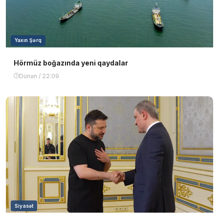
Yaxın Şərq
Hörmüz boğazında yeni qaydalar
Dünən / 22:09
Siyasət