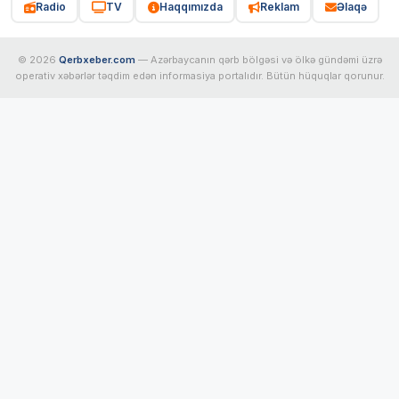
Radio
TV
Haqqımızda
Reklam
Əlaqə
© 2026
Qerbxeber.com
— Azərbaycanın qərb bölgəsi və ölkə gündəmi üzrə
operativ xəbərlər təqdim edən informasiya portalıdır. Bütün hüquqlar qorunur.