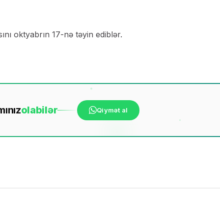
nı oktyabrın 17-nə təyin ediblər.
mınız
ola
bilər
Qiymət al