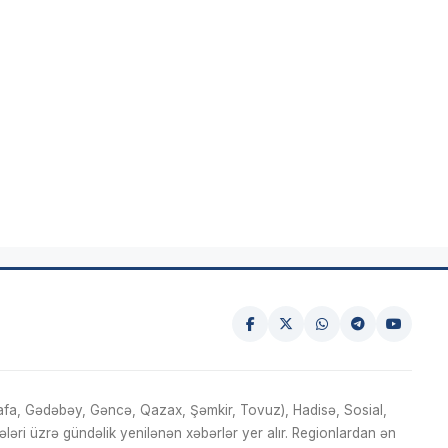
fa, Gədəbəy, Gəncə, Qazax, Şəmkir, Tovuz), Hadisə, Sosial,
ri üzrə gündəlik yenilənən xəbərlər yer alır. Regionlardan ən