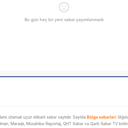
Bu gün heç bir yeni xəbər yayımlanmadı
mi izləmək üçün etibarlı xəbər saytıdır. Saytda
Bölgə xəbərləri
(Ağsta
İdman, Maraqlı, Müsahibə-Reportaj, QHT Xəbər və Qərb Xəbər TV bölmələ