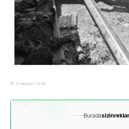
13 oktyabr / 13:08
Burada
sizin
rekla