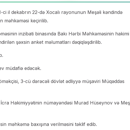
91-ci il dekabrın 22-də Xocalı rayonunun Meşəli kəndində
ın məhkəməsi keçirilib.
əsinin inzibati binasında Bakı Hərbi Məhkəməsinin hakimi
dirilən şəxsin anket məlumatları dəqiqləşdirilib.
b.
yev müdafiə edəcək.
öməkçisi, 3-cü dərəcəli dövlət ədliyyə müşaviri Müqəddəs
n İcra Hakimiyyətinin nümayəndəsi Murad Hüseynov və Meşə
in məhkəmə baxışına verilməsini təklif edib.