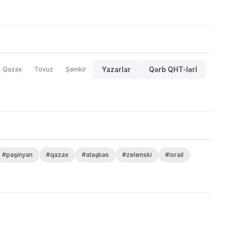
Qazax
Tovuz
Şəmkir
Yazarlar
Qərb QHT-lərİ
#paşinyan
#qazax
#atəşkəs
#zelenski
#israil