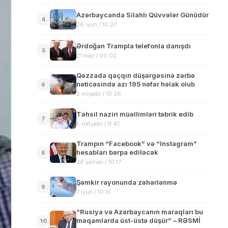
Azərbaycanda Silahlı Qüvvələr Günüdür
4
26 iyun / 10:27
Ərdoğan Trampla telefonla danışdı
5
21 may / 00:02
Qəzzada qaçqın düşərgəsinə zərbə
nəticəsində azı 195 nəfər həlak olub
6
2 noyabr / 10:26
Təhsil naziri müəllimləri təbrik edib
7
5 oktyabr / 11:41
Trampın “Facebook” və “Instagram”
hesabları bərpa ediləcək
8
26 yanvar / 10:17
Şəmkir rayonunda zəhərlənmə
9
7 iyun / 10:15
“Rusiya və Azərbaycanın maraqları bu
məqamlarda üst-üstə düşür” – RƏSMİ
10