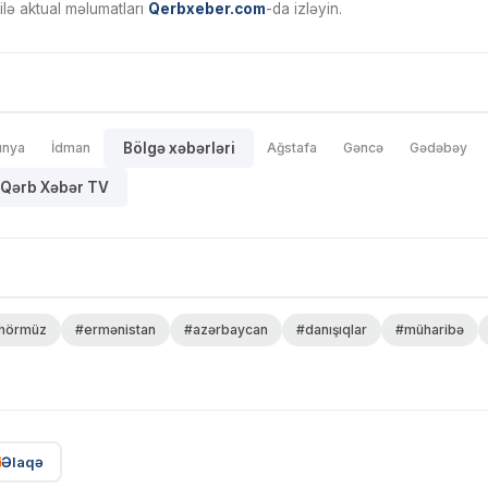
ilə aktual məlumatları
Qerbxeber.com
-da izləyin.
ünya
İdman
Bölgə xəbərləri
Ağstafa
Gəncə
Gədəbəy
Qərb Xəbər TV
hörmüz
#ermənistan
#azərbaycan
#danışıqlar
#müharibə
Əlaqə