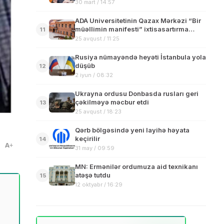
30 mart / 14:57
ADA Universitetinin Qazax Mərkəzi “Bir
müəllimin manifesti” ixtisasartırma
11
proqramına qəbul elan edib
25 avqust / 11:25
Rusiya nümayəndə heyəti İstanbula yola
düşüb
12
2 iyun / 08:32
Ukrayna ordusu Donbasda rusları geri
çəkilməyə məcbur etdi
13
25 avqust / 18:23
Qərb bölgəsində yeni layihə həyata
keçirilir
14
A
31 may / 09:59
MN: Ermənilər ordumuza aid texnikanı
atəşə tutdu
15
12 oktyabr / 16:29