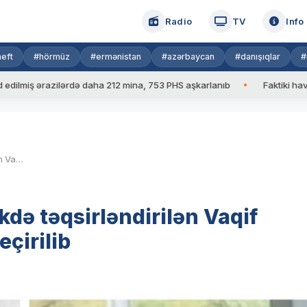
Radio
TV
Info
eft
#hörmüz
#ermənistan
#azərbaycan
#danışıqlar
#
ərazilərdə daha 212 mina, 753 PHS aşkarlanıb
Faktiki hava: 39 də
Meşəlidə soyqırımı törətməkdə təqsirləndirilən Vaqif Xaçaturyanın məhkəməsi keçirilib
də təqsirləndirilən Vaqif
çirilib