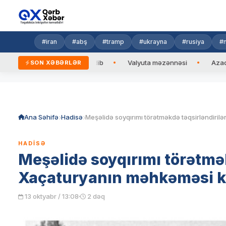
#iran
#abş
#tramp
#ukrayna
#rusiya
#n
n Prezidentinə zəng edib
Valyuta məzənnəsi
Azad edilmiş 
SON XƏBƏRLƏR
Skip
to
content
Ana Səhifə
Hadisə
HADISƏ
Meşəlidə soyqırımı törətmək
Xaçaturyanın məhkəməsi ke
13 oktyabr / 13:08
2 dəq