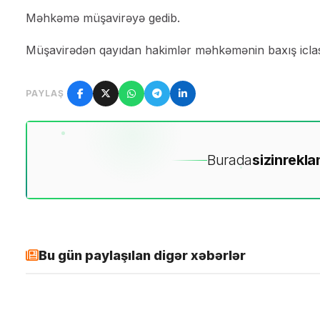
Məhkəmə müşavirəyə gedib.
Müşavirədən qayıdan hakimlər məhkəmənin baxış iclası
PAYLAŞ
Burada
sizin
rekla
Bu gün paylaşılan digər xəbərlər