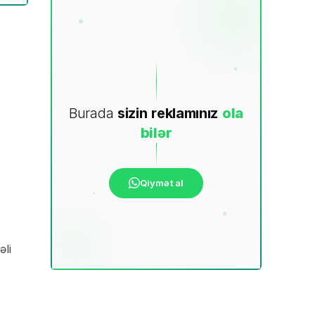
Burada
sizin
reklamınız
ola
bilər
Qiymət al
li