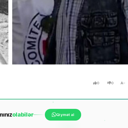
0
0
A
mınız
ola
bilər
Qiymət al