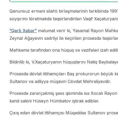
Qanunsuz erməni silahlı birləşmələrinin tərkibində 19
soyqırımı törətməkdə təqsirləndirilən Vaqif Xaçaturyan
“Qərb Xəbər”
məlumat verir ki, Yasamal Rayon Məhkəm
Zeynal Ağayevin sədrliyi ilə keçirilən prosesdə təqsirlən
Məhkəmə tərəfindən ona hüquq və vəzifələri izah edili
Bildirilib ki, V.Xaçaturyanın hüquqlarını Natiq Bəybala
Prosesdə dövlət ittihamçıları Baş prokurorun böyük k
Sultanov və ədliyyə müşaviri Cövdət Mehrəliyevdir.
Prosesdə zərərçəkmiş şəxs qismində isə Xocalı Rayo
kənd sakini Hüseyn Hümbətov iştirak ediblər.
Çıxış edən dövlət ittihamçısı Müqəddəs Sultanov proses