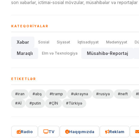
son xəbərlər, ictimai-sosial mövzular, müsahibələr və reportajlar 
KATEQORIYALAR
Xəbər
Sosial
Siyasət
İqtisadiyyat
Mədəniyyət
D
Maraqlı
Elm və Texnologiya
Müsahibə-Reportaj
ETIKETLƏR
#iran
#abş
#tramp
#ukrayna
#rusiya
#neft
#
#Aİ
#putin
#ÇİN
#Türkiyə
Radio
TV
Haqqımızda
Reklam