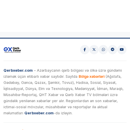
Qerbxeber.com
– Azərbaycanın qərb bölgəsi və ölkə üzrə gündəmi
izləmək üçün etibarlı xəbər saytıdır. Saytda
Bölgə xəbərləri
(Ağstafa,
Gədəbəy, Gəncə, Qazax, Şəmkir, Tovuz), Hadisə, Sosial, Siyasət,
İqtisadiyyat, Dünya, Elm və Texnologiya, Mədəniyyət, İdman, Maraqlı,
Müsahibə-Reportaj, QHT Xəbər və Qərb Xəbər TV bölmələri üzrə
gündəlik yenilənən xəbərlər yer alır. Regionlardan ən son xəbərlər,
ictimai-sosial mövzular, müsahibələr və reportajlar ilə aktual
məlumatları
Qerbxeber.com
-da izləyin.