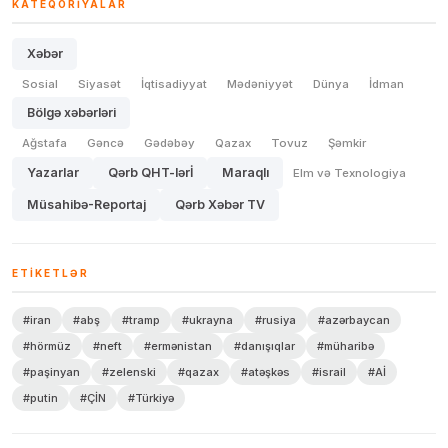
KATEQORIYALAR
Xəbər
Sosial
Siyasət
İqtisadiyyat
Mədəniyyət
Dünya
İdman
Bölgə xəbərləri
Ağstafa
Gəncə
Gədəbəy
Qazax
Tovuz
Şəmkir
Yazarlar
Qərb QHT-lərİ
Maraqlı
Elm və Texnologiya
Müsahibə-Reportaj
Qərb Xəbər TV
ETIKETLƏR
#iran
#abş
#tramp
#ukrayna
#rusiya
#azərbaycan
#hörmüz
#neft
#ermənistan
#danışıqlar
#müharibə
#paşinyan
#zelenski
#qazax
#atəşkəs
#israil
#Aİ
#putin
#ÇİN
#Türkiyə