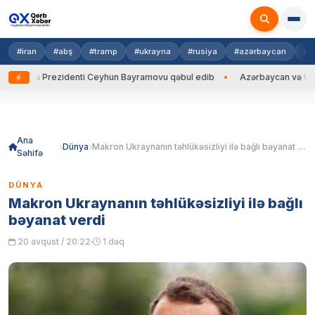
#iran
#abş
#tramp
#ukrayna
#rusiya
#azərbaycan
#h
ayna Prezidenti Ceyhun Bayramovu qəbul edib
Azərbaycan və Ukrayna 
Skip
to
content
Ana
Dünya
Makron Ukraynanın təhlükəsizliyi ilə bağlı bəyanat verdi
Səhifə
DÜNYA
Makron Ukraynanın təhlükəsizliyi ilə bağlı
bəyanat verdi
20 avqust / 20:22
1 dəq