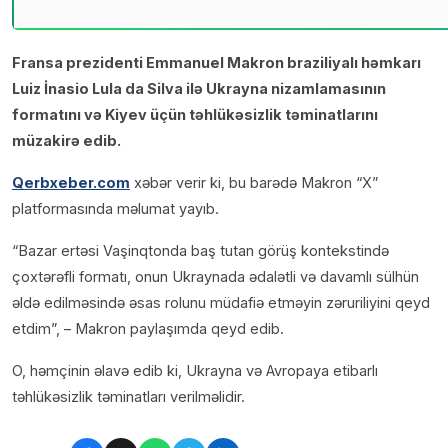
Fransa prezidenti Emmanuel Makron braziliyalı həmkarı
Luiz İnasio Lula da Silva ilə Ukrayna nizamlamasının
formatını və Kiyev üçün təhlükəsizlik təminatlarını
müzakirə edib.
Qerbxeber.com
xəbər verir ki, bu barədə Makron “X”
platformasında məlumat yayıb.
“Bazar ertəsi Vaşinqtonda baş tutan görüş kontekstində
çoxtərəfli formatı, onun Ukraynada ədalətli və davamlı sülhün
əldə edilməsində əsas rolunu müdafiə etməyin zəruriliyini qeyd
etdim”, – Makron paylaşımda qeyd edib.
O, həmçinin əlavə edib ki, Ukrayna və Avropaya etibarlı
təhlükəsizlik təminatları verilməlidir.