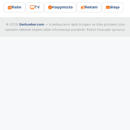
Radio
TV
Haqqımızda
Reklam
Əlaqə
© 2026
Qerbxeber.com
— Azərbaycanın qərb bölgəsi və ölkə gündəmi üzrə
operativ xəbərlər təqdim edən informasiya portalıdır. Bütün hüquqlar qorunur.