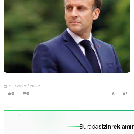
20 avqust / 20:22
0
0
A
A
Burada
sizin
reklamın