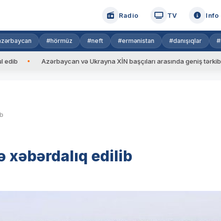
Radio
TV
Info
azərbaycan
#hörmüz
#neft
#ermənistan
#danışıqlar
#
Azərbaycan və Ukrayna XİN başçıları arasında geniş tərkibdə görüş 
ib
ə xəbərdalıq edilib