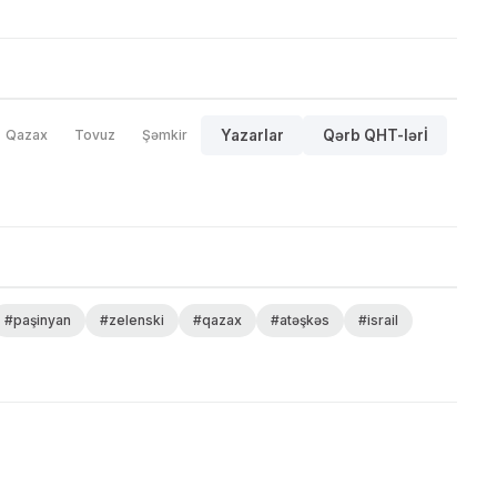
Qazax
Tovuz
Şəmkir
Yazarlar
Qərb QHT-lərİ
#paşinyan
#zelenski
#qazax
#atəşkəs
#israil