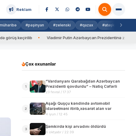
Reklam
müharibə
#paşinyan
#zelenski
#qazax
#atəşkəs
#isra
keçirilib
Vladimir Putin Azərbaycan Prezidentinə zəng edib
Çox oxunanlar
“Vardanyanı Qarabağdan Azərbaycan
Prezidenti qovdurdu” – Natiq Cəfərli
1
23 fevral / 17:37
Aşağı Quşçu kəndində avtomobil
idarəetməni itirib,xəsarət alan var
2
4 iyun / 12:45
Şəmkirdə kişi arvadını öldürdü
3
6 oktyabr / 22:39