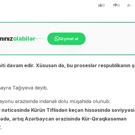
0
0
A
mınız
ola
bilər
Qiymət al
iti davam edir. Xüsusən də, bu proseslər respublikanın ş
mayra Tağıyeva deyib.
rayonu ərazisində iridənəli dolu müşahidə olunub:
 nəticəsində Kürün Tiflisdən keçən hissəsində səviyyəsi
sədə, artıq Azərbaycan ərazisində Kür-Qıraqkəsəmən
.