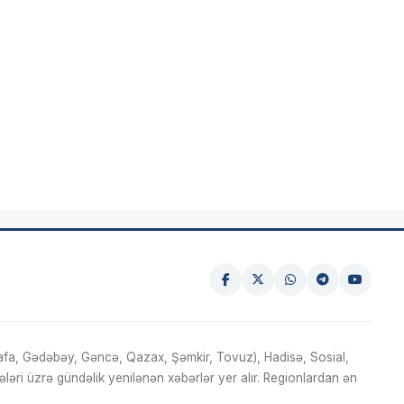
fa, Gədəbəy, Gəncə, Qazax, Şəmkir, Tovuz), Hadisə, Sosial,
ri üzrə gündəlik yenilənən xəbərlər yer alır. Regionlardan ən