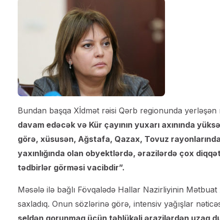
Bundan başqa Xİdmət rəisi Qərb regionunda yerləşən r
davam edəcək və Kür çayının yuxarı axınında yüksə
görə, xüsusən, Ağstafa, Qazax, Tovuz rayonlarında 
yaxınlığında olan obyektlərdə, ərazilərdə çox diqqət
tədbirlər görməsi vacibdir”.
Məsələ ilə bağlı Fövqalədə Hallar Nazirliyinin Mətbuat
saxladıq. Onun sözlərinə görə, intensiv yağışlar nəticə
seldən qorunmaq üçün təhlükəli ərazilərdən uzaq dur