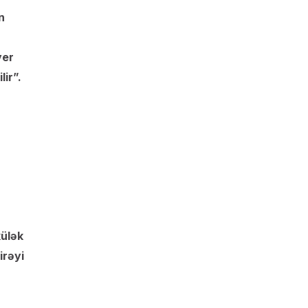
n
yer
ir”.
külək
irəyi