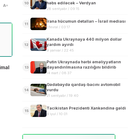
həbs ediləcək – Verdyan
10
A
28 sentyabr / 09:15
İrana hücumun detalları – İsrail mediası
11
1 fevral / 03:17
Kanada Ukraynaya 440 milyon dollar
yardım ayırdı
12
9 yanvar / 22:45
Putin Ukraynada hərbi əməliyyatların
imal
dayandırılmasına razılığını bildirib
13
14 mart / 08:37
Gədəbəydə qardaş-bacını avtomobil
vurdu
14
21 sentyabr / 19:40
Tacikistan Prezidenti Xankəndinə gəldi
15
4 iyul / 10:01