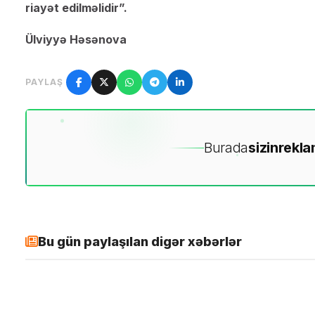
riayət edilməlidir”.
Ülviyyə Həsənova
PAYLAŞ
Burada
sizin
rekla
Bu gün paylaşılan digər xəbərlər