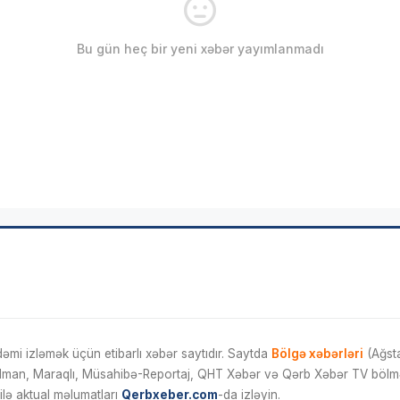
Bu gün heç bir yeni xəbər yayımlanmadı
mi izləmək üçün etibarlı xəbər saytıdır. Saytda
Bölgə xəbərləri
(Ağsta
İdman, Maraqlı, Müsahibə-Reportaj, QHT Xəbər və Qərb Xəbər TV bölmələ
ilə aktual məlumatları
Qerbxeber.com
-da izləyin.