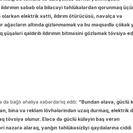
 ildırımın səbəb ola biləcəyi təhlükələrdən qorunmaq üçü
olarkən elektrik xətti, ildırım ötürücüsü, navalça və
 ağacların altında gizlənməmək və bu məqsədlə çökək 
şələri qaldırıb ildırımın bitməsini gözləmək tövsiyə edil
 də bağlı əhaliyə xəbərdarlıq edib:
“Bundan əlavə, güclü 
ən, bina və reklam lövhələrindən uzaq durmaq, elektrik d
q tövsiyə olunur. Eləcə də güclü küləyin baş verən
əri nəzərə alaraq, yanğın təhlükəsizliyi qaydalarına ciddi