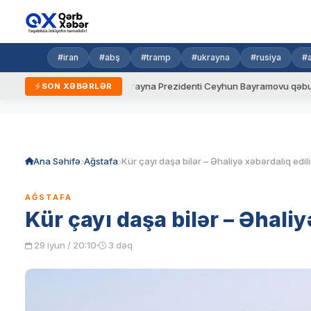
#iran
#abş
#tramp
#ukrayna
#rusiya
#
ni qaydalar
Ukrayna Prezidenti Ceyhun Bayramovu qəbul edib
SON XƏBƏRLƏR
Skip
to
content
Ana Səhifə
Ağstafa
Kür çayı daşa bilər – Əhaliyə xəbərdalıq edil
AĞSTAFA
Kür çayı daşa bilər – Əhaliy
29 iyun / 20:10
3 dəq