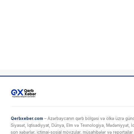
Qerbxeber.com
– Azərbaycanın qərb bölgəsi və ölkə üzrə gündə
Siyasət, İqtisadiyyat, Dünya, Elm və Texnologiya, Mədəniyyət, 
son xəbərlər, ictimai-sosial mövzular, müsahibələr və reportajlar 