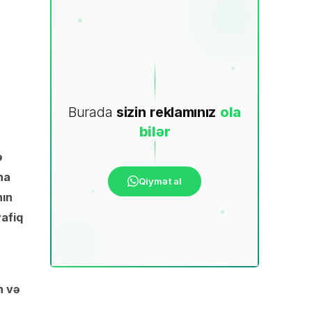
Burada
sizin
reklamınız
ola
bilər
ə
na
Qiymət al
nın
vafiq
n və