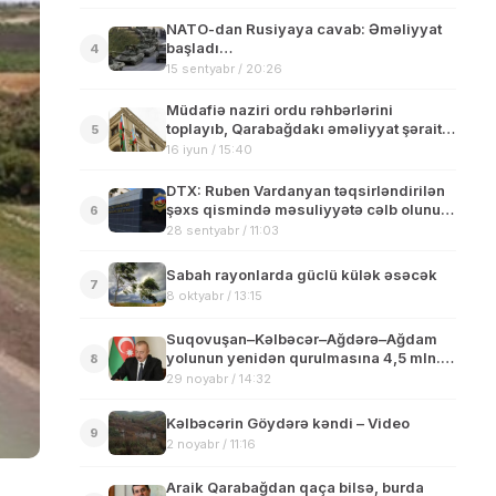
NATO-dan Rusiyaya cavab: Əməliyyat
başladı…
4
15 sentyabr / 20:26
Müdafiə naziri ordu rəhbərlərini
toplayıb, Qarabağdakı əməliyyat şəraiti
5
təhlil edilib
16 iyun / 15:40
DTX: Ruben Vardanyan təqsirləndirilən
şəxs qismində məsuliyyətə cəlb olunub
6
– VİDEO
28 sentyabr / 11:03
Sabah rayonlarda güclü külək əsəcək
7
8 oktyabr / 13:15
Suqovuşan‒Kəlbəcər‒Ağdərə‒Ağdam
yolunun yenidən qurulmasına 4,5 mln.
8
manat ayrılıb
29 noyabr / 14:32
Kəlbəcərin Göydərə kəndi – Video
9
2 noyabr / 11:16
Araik Qarabağdan qaça bilsə, burda