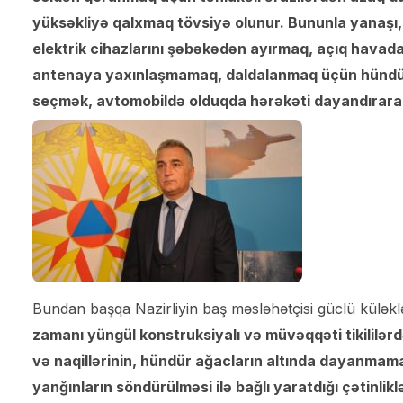
yüksəkliyə qalxmaq tövsiyə olunur. Bununla yanaşı,
elektrik cihazlarını şəbəkədən ayırmaq, açıq havada 
antenaya yaxınlaşmamaq, daldalanmaq üçün hündür
seçmək, avtomobildə olduqda hərəkəti dayandıraraq şü
Bundan başqa Nazirliyin baş məsləhətçisi güclü küləklə
zamanı yüngül konstruksiyalı və müvəqqəti tikililərd
və naqillərinin, hündür ağacların altında dayanmama
yanğınların söndürülməsi ilə bağlı yaratdığı çətinlikl