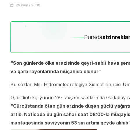
29 iyun / 20:10
Burada
sizin
rekla
“Son günlərdə ölkə ərazisində qeyri-sabit hava şəra
və qərb rayonlarında müşahidə olunur”
Bu sözləri Milli Hidrometeorologiya Xidmətinin rəisi U
O, bildirib ki, iyunun 28-i axşam saatlarında Gədəbəy 
“Gürcüstanda ötən gün ərzində düşən güclü yağıntı
artıb. Nəticədə bu gün səhər saat 08:00-lə müqayi
məntəqəsində səviyyənin 53 sm artımı qeydə alınıb”