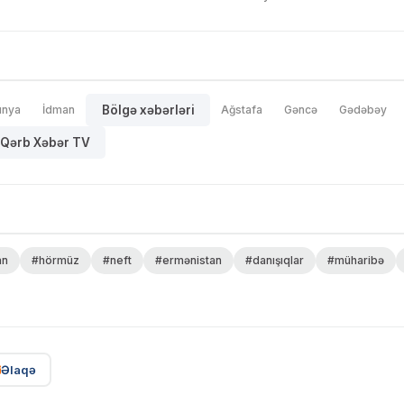
ünya
İdman
Bölgə xəbərləri
Ağstafa
Gəncə
Gədəbəy
Qərb Xəbər TV
an
#hörmüz
#neft
#ermənistan
#danışıqlar
#müharibə
Əlaqə