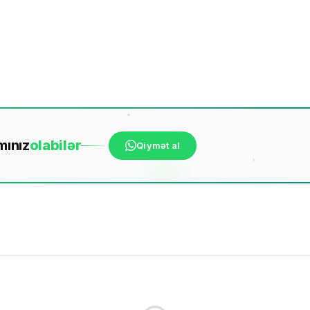
mınız
ola
bilər
Qiymət al