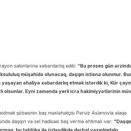
ayon sakinlərinə xəbərdarlıq edib:
“Bu proses gün ərzind
ksululuq müşahidə olunacaq, daşqın istisna olunmur. Bu
yaşayan əhaliyə xəbərdarlıq etmək istərdik ki, Kür çayı
li olsunlar. Eyni zamanda yerli icra hakimiyyətlərinin mü
 xidməti şöbəsinin baş məsləhətçisi Pərviz Aslanovla əlaqə
sində daşqın və sel hadisəsi baş vermə ehtimalı var:
“Daşqı
maq, bu təhlükə ilə üzləşdikdə dərhal yaxınlıqdakı