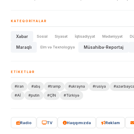
KATEQORIYALAR
Xəbər
Sosial
Siyasət
İqtisadiyyat
Mədəniyyət
D
Maraqlı
Elm və Texnologiya
Müsahibə-Reportaj
ETIKETLƏR
#iran
#abş
#tramp
#ukrayna
#rusiya
#azərbayc
#Aİ
#putin
#ÇİN
#Türkiyə
Radio
TV
Haqqımızda
Reklam