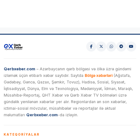
Qerbxeber.com
– Azərbaycanın qərb bölgəsi və ölkə üzrə gündəmi
izləmək üçün etibarlı xəbər saytıdır. Saytda
Bölgə xəbərləri
(Ağstafa,
Gədəbəy, Gəncə, Qazax, Şəmkir, Tovuz), Hadisə, Sosial, Siyasət,
İqtisadiyyat, Dünya, Elm və Texnologiya, Mədəniyyət, İdman, Maraqlı,
Müsahibə-Reportaj, QHT Xəbər və Qərb Xəbər TV bölmələri üzrə
gündəlik yenilənən xəbərlər yer alır. Regionlardan ən son xəbərlər,
ictimai-sosial mövzular, müsahibələr və reportajlar ilə aktual
məlumatları
Qerbxeber.com
-da izləyin.
KATEQORIYALAR