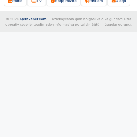
Radio
TV
Haqqımızda
Reklam
Əlaqə
© 2026
Qerbxeber.com
— Azərbaycanın qərb bölgəsi və ölkə gündəmi üzrə
operativ xəbərlər təqdim edən informasiya portalıdır. Bütün hüquqlar qorunur.