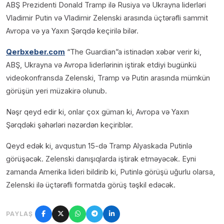
ABŞ Prezidenti Donald Tramp ilə Rusiya və Ukrayna liderləri
Vladimir Putin və Vladimir Zelenski arasında üçtərəfli sammit
Avropa və ya Yaxın Şərqdə keçirilə bilər.
Qerbxeber.com
“The Guardian”a istinadən xəbər verir ki,
ABŞ, Ukrayna və Avropa liderlərinin iştirak etdiyi bugünkü
videokonfransda Zelenski, Tramp və Putin arasında mümkün
görüşün yeri müzakirə olunub.
Nəşr qeyd edir ki, onlar çox güman ki, Avropa və Yaxın
Şərqdəki şəhərləri nəzərdən keçiriblər.
Qeyd edək ki, avqustun 15-də Tramp Alyaskada Putinlə
görüşəcək. Zelenski danışıqlarda iştirak etməyəcək. Eyni
zamanda Amerika lideri bildirib ki, Putinlə görüşü uğurlu olarsa,
Zelenski ilə üçtərəfli formatda görüş təşkil edəcək.
PAYLAŞ