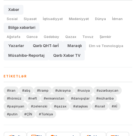
Xəbər
Sosial
Siyasət
İqtisadiyyat
Mədəniyyət
Dünya
İdman
Bölgə xəbərləri
Ağstafa
Gəncə
Gədəbəy
Qazax
Tovuz
Şəmkir
Yazarlar
Qərb QHT-lərİ
Maraqlı
Elm və Texnologiya
Müsahibə-Reportaj
Qərb Xəbər TV
ETIKETLƏR
#iran
#abş
#tramp
#ukrayna
#rusiya
#azərbaycan
#hörmüz
#neft
#ermənistan
#danışıqlar
#müharibə
#paşinyan
#zelenski
#qazax
#atəşkəs
#israil
#Aİ
#putin
#ÇİN
#Türkiyə