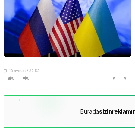
13 avqust / 22:52
0
0
A
A
Burada
sizin
reklamın