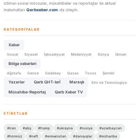
ictimai-sosial mövzular, müsahibələr və reportajlar ilə aktual
məlumatları
Qerbxeber.com
-da izləyin.
KATEQORIYALAR
Xəbər
Sosial
Siyasət
İqtisadiyyat
Mədəniyyət
Dünya
İdman
Bölgə xəbərləri
Ağstafa
Gəncə
Gədəbəy
Qazax
Tovuz
Şəmkir
Yazarlar
Qərb QHT-lərİ
Maraqlı
Elm və Texnologiya
Müsahibə-Reportaj
Qərb Xəbər TV
ETIKETLƏR
#iran
#abş
#tramp
#ukrayna
#rusiya
#azərbaycan
#hörmüz
#neft
#ermənistan
#danışıqlar
#müharibə