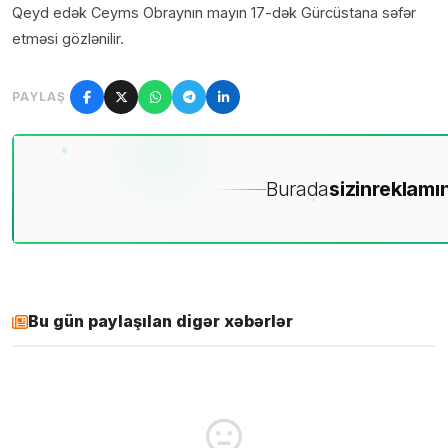
Qeyd edək Ceyms Obraynın mayın 17-dək Gürcüstana səfər
etməsi gözlənilir.
PAYLAŞ
Burada
sizin
reklamın
Bu gün paylaşılan digər xəbərlər