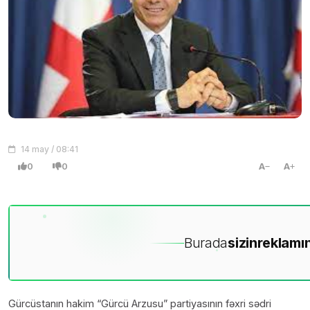
14 may / 08:41
0
0
A
A
Burada
sizin
reklamın
Gürcüstanın hakim “Gürcü Arzusu” partiyasının fəxri sədri