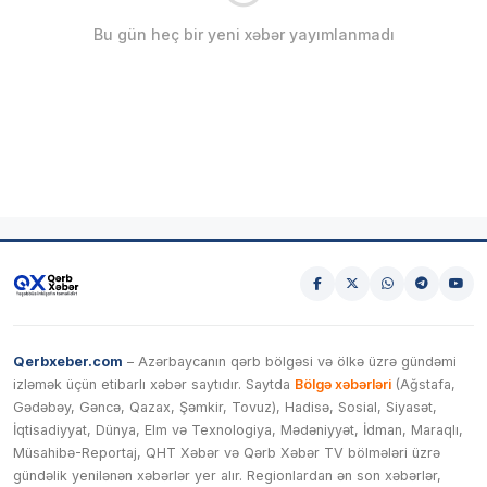
Bu gün heç bir yeni xəbər yayımlanmadı
Qerbxeber.com
– Azərbaycanın qərb bölgəsi və ölkə üzrə gündəmi
izləmək üçün etibarlı xəbər saytıdır. Saytda
Bölgə xəbərləri
(Ağstafa,
Gədəbəy, Gəncə, Qazax, Şəmkir, Tovuz), Hadisə, Sosial, Siyasət,
İqtisadiyyat, Dünya, Elm və Texnologiya, Mədəniyyət, İdman, Maraqlı,
Müsahibə-Reportaj, QHT Xəbər və Qərb Xəbər TV bölmələri üzrə
gündəlik yenilənən xəbərlər yer alır. Regionlardan ən son xəbərlər,