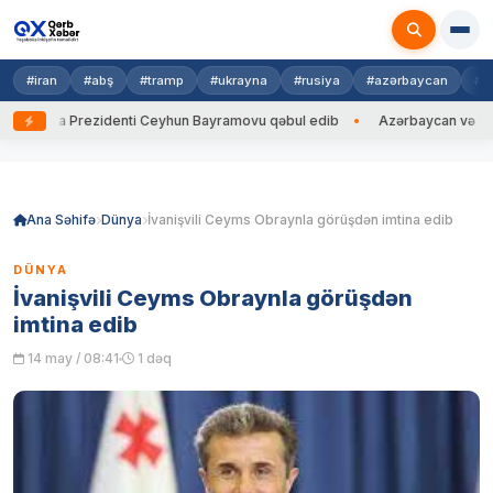
#iran
#abş
#tramp
#ukrayna
#rusiya
#azərbaycan
#h
rayna Prezidenti Ceyhun Bayramovu qəbul edib
Azərbaycan və Ukrayna 
Skip
to
content
Ana Səhifə
Dünya
İvanişvili Ceyms Obraynla görüşdən imtina edib
DÜNYA
İvanişvili Ceyms Obraynla görüşdən
imtina edib
14 may / 08:41
1 dəq