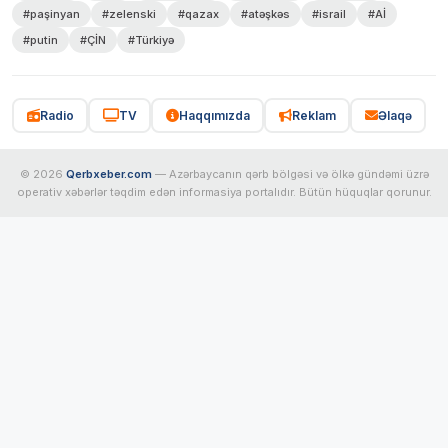
#paşinyan
#zelenski
#qazax
#atəşkəs
#israil
#Aİ
#putin
#ÇİN
#Türkiyə
Radio
TV
Haqqımızda
Reklam
Əlaqə
© 2026
Qerbxeber.com
— Azərbaycanın qərb bölgəsi və ölkə gündəmi üzrə
operativ xəbərlər təqdim edən informasiya portalıdır. Bütün hüquqlar qorunur.