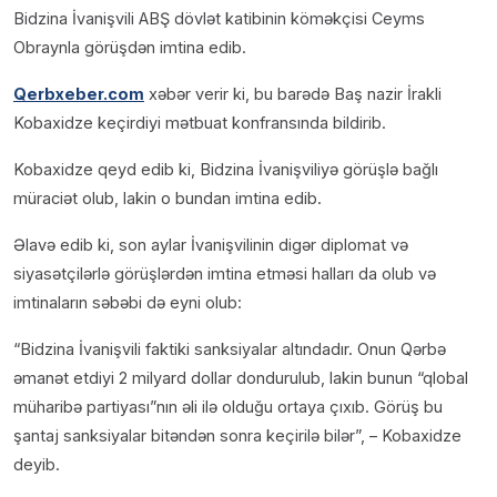
Bidzina İvanişvili ABŞ dövlət katibinin köməkçisi Ceyms
Obraynla görüşdən imtina edib.
Qerbxeber.com
xəbər verir ki, bu barədə Baş nazir İrakli
Kobaxidze keçirdiyi mətbuat konfransında bildirib.
Kobaxidze qeyd edib ki, Bidzina İvanişviliyə görüşlə bağlı
müraciət olub, lakin o bundan imtina edib.
Əlavə edib ki, son aylar İvanişvilinin digər diplomat və
siyasətçilərlə görüşlərdən imtina etməsi halları da olub və
imtinaların səbəbi də eyni olub:
“Bidzina İvanişvili faktiki sanksiyalar altındadır. Onun Qərbə
əmanət etdiyi 2 milyard dollar dondurulub, lakin bunun “qlobal
müharibə partiyası”nın əli ilə olduğu ortaya çıxıb. Görüş bu
şantaj sanksiyalar bitəndən sonra keçirilə bilər”, – Kobaxidze
deyib.