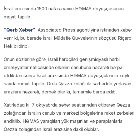
İsrail ərazisində 1500 nəfərə yaxın HƏMAS döyüşçüsünün
meyiti tapılıb.
“Qərb Xəbər”
Associated Press agentliyinə istinadən xəbər
verir ki, bu barədə İsrail Müdafiə Qüvvələrinin sözçüsü Riçard
Hek bildirib.
Onun sözlərinə görə, İsrail hərbçiləri genişmiqyaslı hərbi
əməliyyatlar nəticəsində ölkənin cənubuna nəzarəti bərpa
etdikdən sonra İsrail ərazisində HƏMAS döyüşçülərinin xeyli
sayda meyiti tapılıb. Ordu Qəzza zolağı ilə sərhəddə yerləşən
ərazilərə nəzarəti, demək olar ki, tamamilə bərpa edib.
Xatırladaq ki, 7 oktyabrda səhər saatlarından etibarən Qəzza
zolağından İsrailin cənub və mərkəzi bölgələrinə raket zərbələri
endirilib. HƏMAS yaraqlıları yük maşınları və paraplanlarla
Qəzza zolağından İsrail ərazisinə daxil olublar.