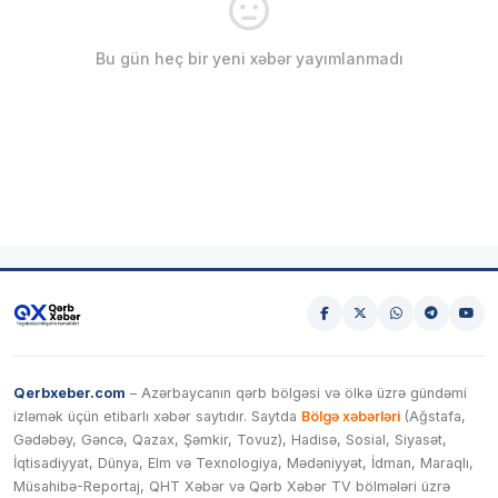
Bu gün heç bir yeni xəbər yayımlanmadı
Qerbxeber.com
– Azərbaycanın qərb bölgəsi və ölkə üzrə gündəmi
izləmək üçün etibarlı xəbər saytıdır. Saytda
Bölgə xəbərləri
(Ağstafa,
Gədəbəy, Gəncə, Qazax, Şəmkir, Tovuz), Hadisə, Sosial, Siyasət,
İqtisadiyyat, Dünya, Elm və Texnologiya, Mədəniyyət, İdman, Maraqlı,
Müsahibə-Reportaj, QHT Xəbər və Qərb Xəbər TV bölmələri üzrə