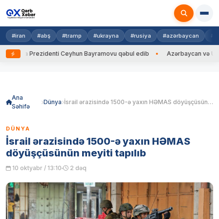
#iran
#abş
#tramp
#ukrayna
#rusiya
#azərbaycan
#h
ayna Prezidenti Ceyhun Bayramovu qəbul edib
Azərbaycan və Ukrayna 
Skip
to
content
Ana
Dünya
İsrail ərazisində 1500-ə yaxın HƏMAS döyüşçüsünün meyiti tapılıb
Səhifə
DÜNYA
İsrail ərazisində 1500-ə yaxın HƏMAS
döyüşçüsünün meyiti tapılıb
10 oktyabr / 13:10
2 dəq