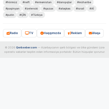
#hörmüz
#neft
#ermənistan
#danışıqlar
#müharibə
#paşinyan
#zelenski
#qazax
#atəşkəs
#israil
#Aİ
#putin
#ÇİN
#Türkiyə
Radio
TV
Haqqımızda
Reklam
Əlaqə
© 2026
Qerbxeber.com
— Azərbaycanın qərb bölgəsi və ölkə gündəmi üzrə
operativ xəbərlər təqdim edən informasiya portalıdır. Bütün hüquqlar qorunur.