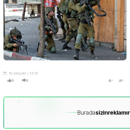
10 oktyabr / 13:10
0
0
A
A
Burada
sizin
reklamın