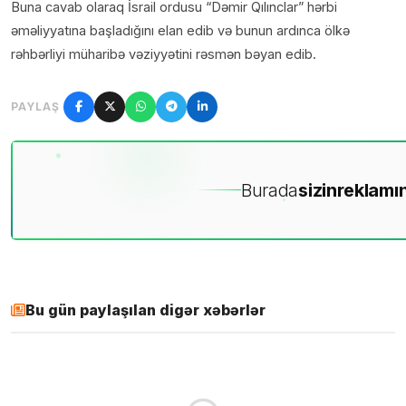
Buna cavab olaraq İsrail ordusu “Dəmir Qılınclar” hərbi
əməliyyatına başladığını elan edib və bunun ardınca ölkə
rəhbərliyi müharibə vəziyyətini rəsmən bəyan edib.
PAYLAŞ
Burada
sizin
reklamın
Bu gün paylaşılan digər xəbərlər