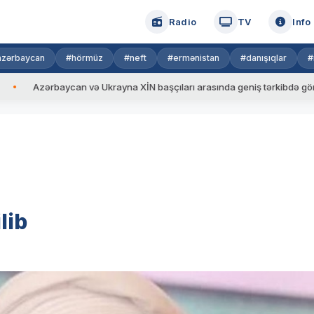
Radio
TV
Info
azərbaycan
#hörmüz
#neft
#ermənistan
#danışıqlar
#
ərbaycan və Ukrayna XİN başçıları arasında geniş tərkibdə görüş keçiril
lib