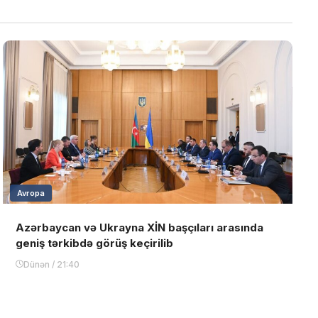
Avropa
Azərbaycan və Ukrayna XİN başçıları arasında
geniş tərkibdə görüş keçirilib
Dünən / 21:40