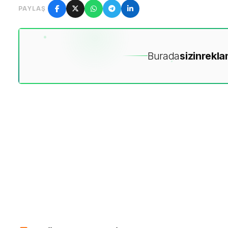
PAYLAŞ
Burada
sizin
rekla