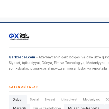
Qerbxeber.com
– Azərbaycanın qərb bölgəsi və ölkə üzrə gündə
Siyasət, İqtisadiyyat, Dünya, Elm və Texnologiya, Mədəniyyət, 
son xəbərlər, ictimai-sosial mövzular, müsahibələr və reportajlar 
KATEQORIYALAR
Xəbər
Sosial
Siyasət
İqtisadiyyat
Mədəniyyət
D
Maraqlı
Elm və Texnologiya
Müsahibə-Reportaj