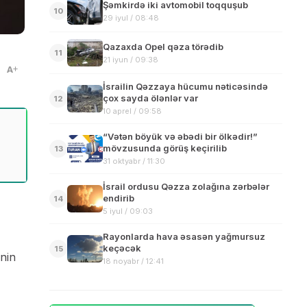
Şəmkirdə iki avtomobil toqquşub
10
29 iyul / 08:48
Qazaxda Opel qəza törədib
11
21 iyun / 09:38
A
İsrailin Qəzzaya hücumu nəticəsində
çox sayda ölənlər var
12
10 aprel / 09:58
“Vətən böyük və əbədi bir ölkədir!”
mövzusunda görüş keçirilib
13
31 oktyabr / 11:30
İsrail ordusu Qəzza zolağına zərbələr
endirib
14
5 iyul / 09:03
Rayonlarda hava əsasən yağmursuz
keçəcək
15
inin
18 noyabr / 12:41