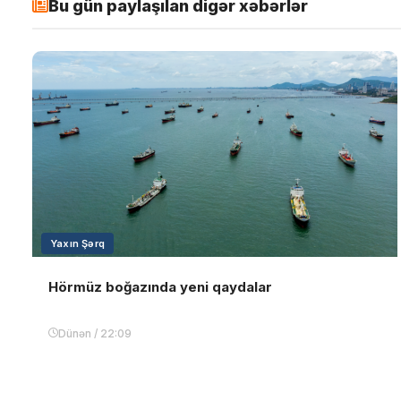
Bu gün paylaşılan digər xəbərlər
Yaxın Şərq
Hörmüz boğazında yeni qaydalar
Dünən / 22:09