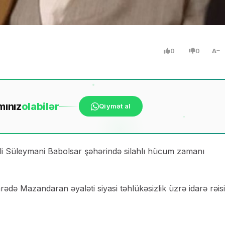
0
0
A
mınız
ola
bilər
Qiymət al
Əli Süleymani Babolsar şəhərində silahlı hücum zamanı
ədə Mazandaran əyaləti siyasi təhlükəsizlik üzrə idarə rəis