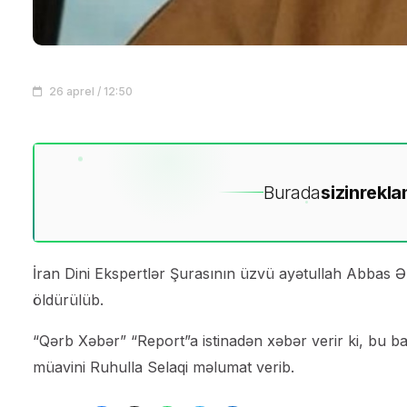
26 aprel / 12:50
Burada
sizin
rekla
İran Dini Ekspertlər Şurasının üzvü ayətullah Abbas 
öldürülüb.
“Qərb Xəbər” “Report”a istinadən xəbər verir ki, bu bar
müavini Ruhulla Selaqi məlumat verib.