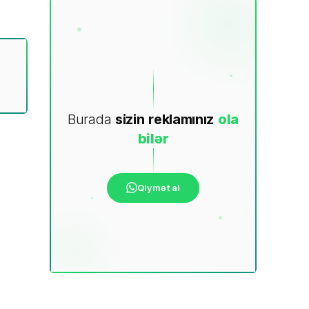
Burada
sizin
reklamınız
ola
bilər
Qiymət al