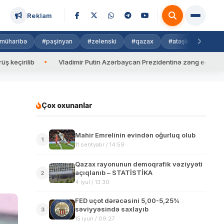
Reklam
müharibə
#paşinyan
#zelenski
#qazax
#atəşkəs
#isra
ib
Vladimir Putin Azərbaycan Prezidentinə zəng edib
Valy
Çox oxunanlar
Mahir Emrelinin evindən oğurluq olub
1
11 sentyabr / 14:59
Qazax rayonunun demoqrafik vəziyyəti
açıqlanıb – STATİSTİKA
2
4 iyul / 13:30
FED uçot dərəcəsini 5,00-5,25%
səviyyəsində saxlayıb
3
15 iyun / 09:27