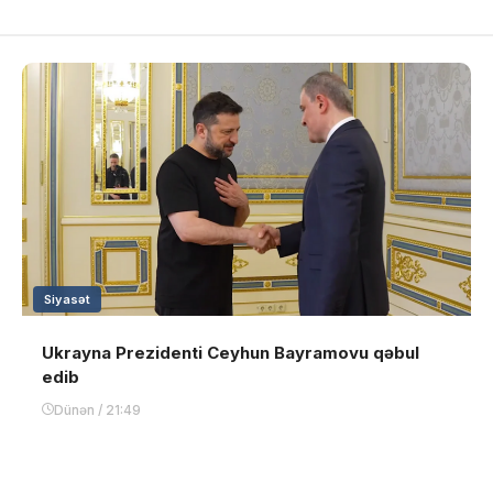
Siyasət
Ukrayna Prezidenti Ceyhun Bayramovu qəbul
edib
Dünən / 21:49