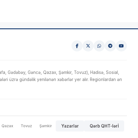
fa, Gədəbəy, Gəncə, Qazax, Şəmkir, Tovuz), Hadisə, Sosial,
ri üzrə gündəlik yenilənən xəbərlər yer alır. Regionlardan ən
Qazax
Tovuz
Şəmkir
Yazarlar
Qərb QHT-lərİ