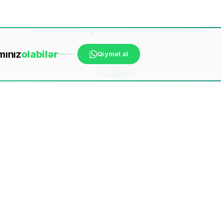
mınız
ola
bilər
Qiymət al