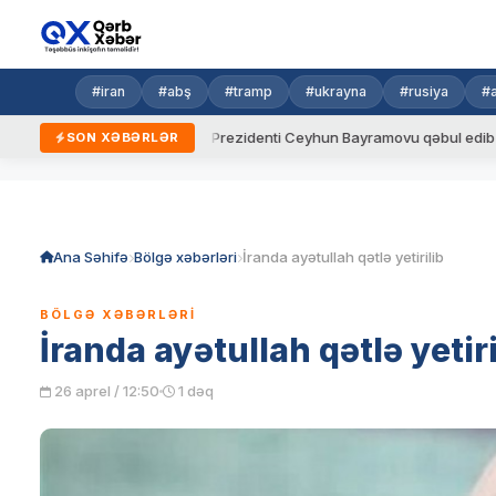
#iran
#abş
#tramp
#ukrayna
#rusiya
#
dalar
Ukrayna Prezidenti Ceyhun Bayramovu qəbul edib
Az
SON XƏBƏRLƏR
Skip
to
content
Ana Səhifə
Bölgə xəbərləri
İranda ayətullah qətlə yetirilib
BÖLGƏ XƏBƏRLƏRI
İranda ayətullah qətlə yetiri
26 aprel / 12:50
1 dəq