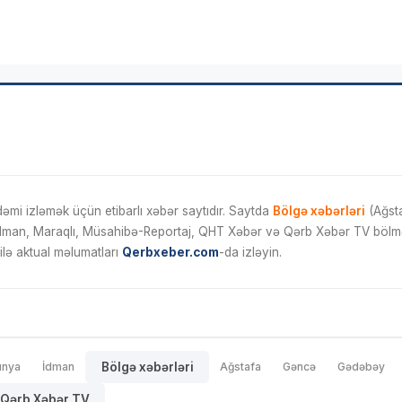
mi izləmək üçün etibarlı xəbər saytıdır. Saytda
Bölgə xəbərləri
(Ağsta
İdman, Maraqlı, Müsahibə-Reportaj, QHT Xəbər və Qərb Xəbər TV bölmələ
ilə aktual məlumatları
Qerbxeber.com
-da izləyin.
ünya
İdman
Bölgə xəbərləri
Ağstafa
Gəncə
Gədəbəy
Qərb Xəbər TV