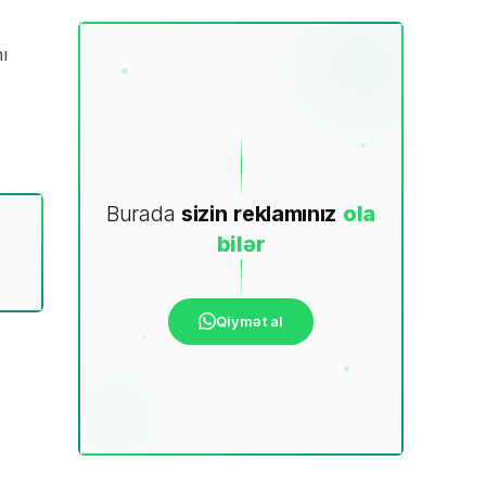
ı
Burada
sizin
reklamınız
ola
bilər
Qiymət al