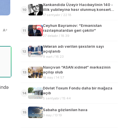
Xankəndidə Üzeyir Hacıbəylinin 140 -
illik yubileyinə həsr olunmuş konsert
10
keçirilib
17 sentyabr / 22:18
Ceyhun Bayramov: “Ermənistan
A
razılaşmalardan geri çəkilir”
11
27 dekabr / 18:39
Veteran adı verilən şəxslərin sayı
açıqlanıb
12
9 mart / 16:23
Naxçıvan “ASAN xidmət” mərkəzinin
açılışı olub
13
18 may / 14:57
ində
Dövlət Toxum Fondu daha bir mağaza
açıb
14
5 sentyabr / 15:44
Sabaha gözlənilən hava
15
3 may / 13:19