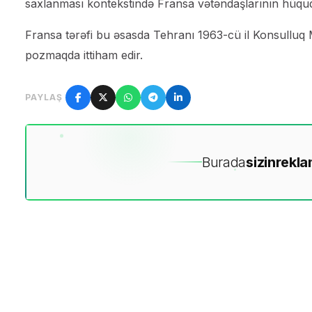
saxlanması kontekstində Fransa vətəndaşlarının hüquql
Fransa tərəfi bu əsasda Tehranı 1963-cü il Konsulluq
pozmaqda ittiham edir.
PAYLAŞ
Burada
sizin
rekla