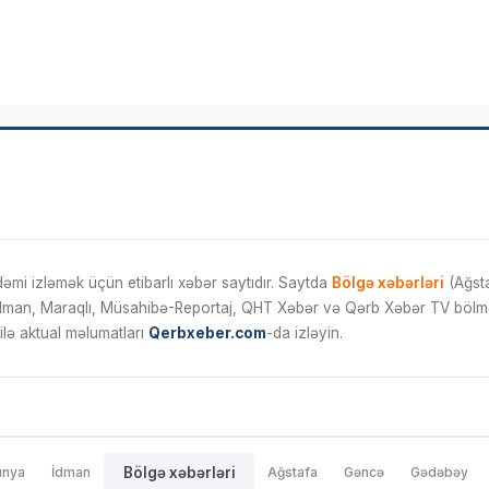
mi izləmək üçün etibarlı xəbər saytıdır. Saytda
Bölgə xəbərləri
(Ağsta
İdman, Maraqlı, Müsahibə-Reportaj, QHT Xəbər və Qərb Xəbər TV bölmələ
ilə aktual məlumatları
Qerbxeber.com
-da izləyin.
ünya
İdman
Bölgə xəbərləri
Ağstafa
Gəncə
Gədəbəy