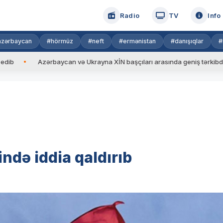
Radio
TV
Info
azərbaycan
#hörmüz
#neft
#ermənistan
#danışıqlar
#
Azərbaycan və Ukrayna XİN başçıları arasında geniş tərkibdə görüş keç
də iddia qaldırıb