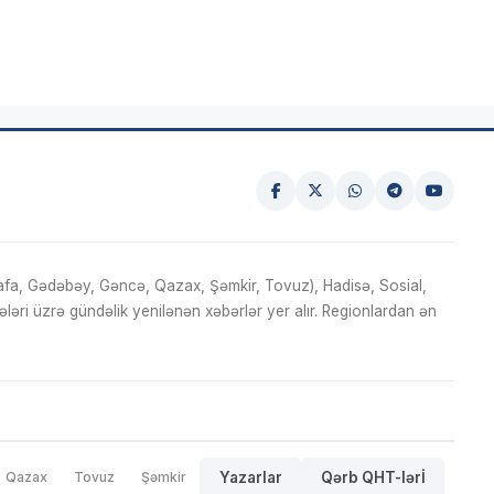
fa, Gədəbəy, Gəncə, Qazax, Şəmkir, Tovuz), Hadisə, Sosial,
ri üzrə gündəlik yenilənən xəbərlər yer alır. Regionlardan ən
Qazax
Tovuz
Şəmkir
Yazarlar
Qərb QHT-lərİ