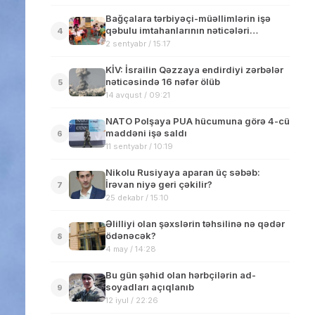
Bağçalara tərbiyəçi-müəllimlərin işə
qəbulu imtahanlarının nəticələri
4
açıqlanıb
2 sentyabr / 15:17
KİV: İsrailin Qəzzaya endirdiyi zərbələr
nəticəsində 16 nəfər ölüb
5
14 avqust / 09:21
NATO Polşaya PUA hücumuna görə 4-cü
maddəni işə saldı
6
11 sentyabr / 10:19
Nikolu Rusiyaya aparan üç səbəb:
İrəvan niyə geri çəkilir?
7
25 dekabr / 15:10
Əlilliyi olan şəxslərin təhsilinə nə qədər
ödənəcək?
8
4 may / 14:28
Bu gün şəhid olan hərbçilərin ad-
soyadları açıqlanıb
9
12 iyul / 22:26