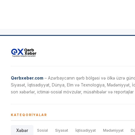
Qerbxeber.com
– Azərbaycanın qərb bölgəsi və ölkə üzrə gündə
Siyasət, İqtisadiyyat, Dünya, Elm və Texnologiya, Mədəniyyət, 
son xəbərlər, ictimai-sosial mövzular, müsahibələr və reportajlar 
KATEQORIYALAR
Xəbər
Sosial
Siyasət
İqtisadiyyat
Mədəniyyət
D