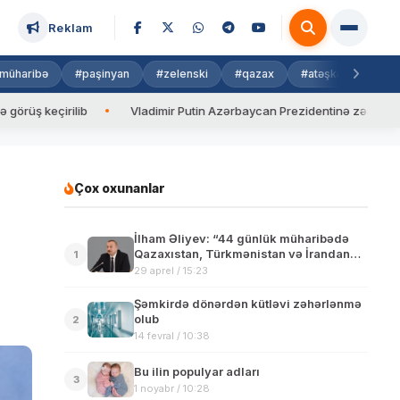
Reklam
müharibə
#paşinyan
#zelenski
#qazax
#atəşkəs
#isra
irilib
Vladimir Putin Azərbaycan Prezidentinə zəng edib
V
Çox oxunanlar
İlham Əliyev: “44 günlük müharibədə
Qazaxıstan, Türkmənistan və İrandan
1
Ermənistana silah daşınıb”
29 aprel / 15:23
Şəmkirdə dönərdən kütləvi zəhərlənmə
olub
2
14 fevral / 10:38
Bu ilin populyar adları
3
1 noyabr / 10:28