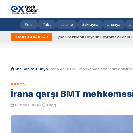
#iran
#abş
#tramp
#ukrayna
#rusiya
#
qaydalar
Ukrayna Prezidenti Ceyhun Bayramovu qəbul edib
SON XƏBƏRLƏR
Skip
to
content
Ana Səhifə
Dünya
İrana qarşı BMT məhkəməsində iddia qaldırıb
DÜNYA
İrana qarşı BMT məhkəməsin
17 may / 08:43
1 dəq