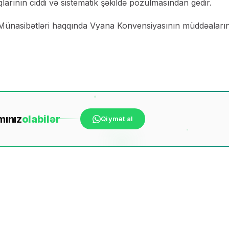
arının ciddi və sistematik şəkildə pozulmasından gedir.
 Münasibətləri haqqında Vyana Konvensiyasının müddəaların
mınız
ola
bilər
Qiymət al