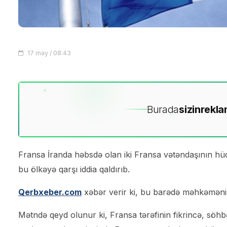
17 may / 08:43
Burada
sizin
rekla
Fransa İranda həbsdə olan iki Fransa vətəndaşının hü
bu ölkəyə qarşı iddia qaldırıb.
Qerbxeber.com
xəbər verir ki, bu barədə məhkəmənin
Mətndə qeyd olunur ki, Fransa tərəfinin fikrincə, söhbət