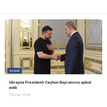
Siyasət
Ukrayna Prezidenti Ceyhun Bayramovu qəbul
edib
Dünən / 21:49