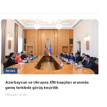
Avropa
Azərbaycan və Ukrayna XİN başçıları arasında
geniş tərkibdə görüş keçirilib
Dünən / 21:40