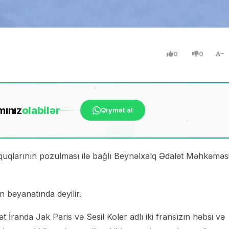
0
0
A
mınız
ola
bilər
Qiymət al
quqlarının pozulması ilə bağlı Beynəlxalq Ədalət Məhkəməs
 bəyanatında deyilir.
 İranda Jak Paris və Sesil Koler adlı iki fransızın həbsi və