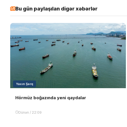
Bu gün paylaşılan digər xəbərlər
Yaxın Şərq
Hörmüz boğazında yeni qaydalar
Dünən / 22:09