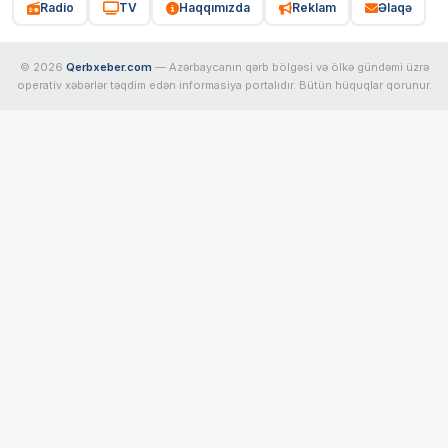
Radio
TV
Haqqımızda
Reklam
Əlaqə
© 2026
Qerbxeber.com
— Azərbaycanın qərb bölgəsi və ölkə gündəmi üzrə
operativ xəbərlər təqdim edən informasiya portalıdır. Bütün hüquqlar qorunur.