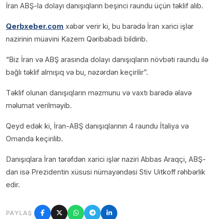
İran ABŞ-la dolayı danışıqların beşinci raundu üçün təklif alıb.
Qerbxeber.com
xəbər verir ki, bu barədə İran xarici işlər
nazirinin müavini Kazem Qəribabadi bildirib.
“Biz İran və ABŞ arasında dolayı danışıqların növbəti raundu ilə
bağlı təklif almışıq və bu, nəzərdən keçirilir”.
Təklif olunan danışıqların məzmunu və vaxtı barədə əlavə
məlumat verilməyib.
Qeyd edək ki, İran-ABŞ danışıqlarının 4 raundu İtaliya və
Omanda keçirilib.
Danışıqlara İran tərəfdən xarici işlər naziri Abbas Araqçi, ABŞ-
dan isə Prezidentin xüsusi nümayəndəsi Stiv Uitkoff rəhbərlik
edir.
PAYLAŞ