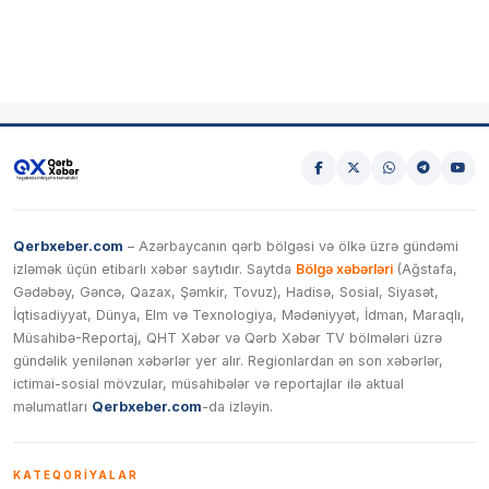
Qerbxeber.com
– Azərbaycanın qərb bölgəsi və ölkə üzrə gündəmi
izləmək üçün etibarlı xəbər saytıdır. Saytda
Bölgə xəbərləri
(Ağstafa,
Gədəbəy, Gəncə, Qazax, Şəmkir, Tovuz), Hadisə, Sosial, Siyasət,
İqtisadiyyat, Dünya, Elm və Texnologiya, Mədəniyyət, İdman, Maraqlı,
Müsahibə-Reportaj, QHT Xəbər və Qərb Xəbər TV bölmələri üzrə
gündəlik yenilənən xəbərlər yer alır. Regionlardan ən son xəbərlər,
ictimai-sosial mövzular, müsahibələr və reportajlar ilə aktual
məlumatları
Qerbxeber.com
-da izləyin.
KATEQORIYALAR