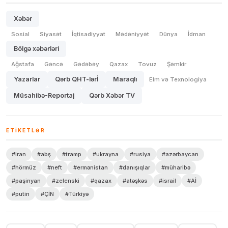
Xəbər
Sosial
Siyasət
İqtisadiyyat
Mədəniyyət
Dünya
İdman
Bölgə xəbərləri
Ağstafa
Gəncə
Gədəbəy
Qazax
Tovuz
Şəmkir
Yazarlar
Qərb QHT-lərİ
Maraqlı
Elm və Texnologiya
Müsahibə-Reportaj
Qərb Xəbər TV
ETIKETLƏR
#iran
#abş
#tramp
#ukrayna
#rusiya
#azərbaycan
#hörmüz
#neft
#ermənistan
#danışıqlar
#müharibə
#paşinyan
#zelenski
#qazax
#atəşkəs
#israil
#Aİ
#putin
#ÇİN
#Türkiyə