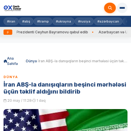
#iran
#abş
#tramp
#ukrayna
#rusiya
#azərbaycan
#h
ayna Prezidenti Ceyhun Bayramovu qəbul edib
Azərbaycan və Ukrayna X
Skip
to
content
Ana
Dünya
İran ABŞ-la danışıqların beşinci mərhələsi üçün təklif aldığını bildirib
Səhifə
DÜNYA
İran ABŞ-la danışıqların beşinci mərhələsi
üçün təklif aldığını bildirib
20 may / 11:28
1 dəq