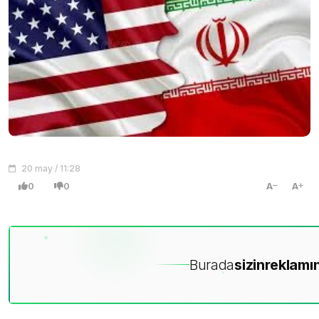
20 may / 11:28
0
0
A
A
Burada
sizin
reklamın