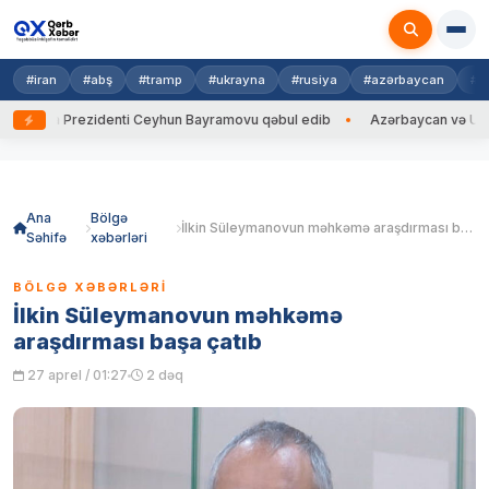
#iran
#abş
#tramp
#ukrayna
#rusiya
#azərbaycan
#h
ayna Prezidenti Ceyhun Bayramovu qəbul edib
Azərbaycan və Ukrayna X
Skip
to
content
Ana
Bölgə
İlkin Süleymanovun məhkəmə araşdırması başa çatıb
Səhifə
xəbərləri
BÖLGƏ XƏBƏRLƏRI
İlkin Süleymanovun məhkəmə
araşdırması başa çatıb
27 aprel / 01:27
2 dəq