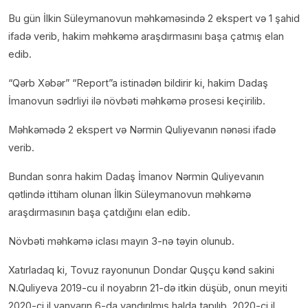
Bu gün İlkin Süleymanovun məhkəməsində 2 ekspert və 1 şahid
ifadə verib, hakim məhkəmə araşdırmasını başa çatmış elan
edib.
“Qərb Xəbər” “Report”a istinadən bildirir ki, hakim Dadaş
İmanovun sədrliyi ilə növbəti məhkəmə prosesi keçirilib.
Məhkəmədə 2 ekspert və Nərmin Quliyevanın nənəsi ifadə
verib.
Bundan sonra hakim Dadaş İmanov Nərmin Quliyevanın
qətlində ittiham olunan İlkin Süleymanovun məhkəmə
araşdırmasının başa çatdığını elan edib.
Növbəti məhkəmə iclası mayın 3-nə təyin olunub.
Xatırladaq ki, Tovuz rayonunun Dondar Quşçu kənd sakini
N.Quliyeva 2019-cu il noyabrın 21-də itkin düşüb, onun meyiti
2020-ci il yanvarın 6-da yandırılmış halda tapılıb. 2020-ci il