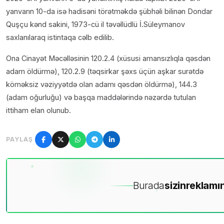
yanvarın 10-da isə hadisəni törətməkdə şübhəli bilinən Dondar
Quşçu kənd sakini, 1973-cü il təvəllüdlü İ.Süleymanov
saxlanılaraq istintaqa cəlb edilib.
Ona Cinayət Məcəlləsinin 120.2.4 (xüsusi amansızlıqla qəsdən
adam öldürmə), 120.2.9 (təqsirkar şəxs üçün aşkar surətdə
köməksiz vəziyyətdə olan adamı qəsdən öldürmə), 144.3
(adam oğurluğu) və başqa maddələrində nəzərdə tutulan
ittiham elan olunub.
PAYLAŞ
Burada
sizin
reklamın