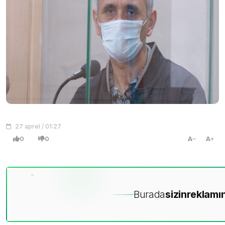
27 aprel / 01:27
0
0
A
A
Burada
sizin
reklamın