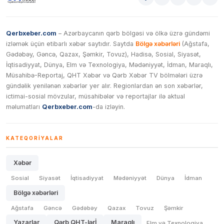
Qerbxeber.com
– Azərbaycanın qərb bölgəsi və ölkə üzrə gündəmi
izləmək üçün etibarlı xəbər saytıdır. Saytda
Bölgə xəbərləri
(Ağstafa,
Gədəbəy, Gəncə, Qazax, Şəmkir, Tovuz), Hadisə, Sosial, Siyasət,
İqtisadiyyat, Dünya, Elm və Texnologiya, Mədəniyyət, İdman, Maraqlı,
Müsahibə-Reportaj, QHT Xəbər və Qərb Xəbər TV bölmələri üzrə
gündəlik yenilənən xəbərlər yer alır. Regionlardan ən son xəbərlər,
ictimai-sosial mövzular, müsahibələr və reportajlar ilə aktual
məlumatları
Qerbxeber.com
-da izləyin.
KATEQORIYALAR
Xəbər
Sosial
Siyasət
İqtisadiyyat
Mədəniyyət
Dünya
İdman
Bölgə xəbərləri
Ağstafa
Gəncə
Gədəbəy
Qazax
Tovuz
Şəmkir
Yazarlar
Qərb QHT-lərİ
Maraqlı
Elm və Texnologiya