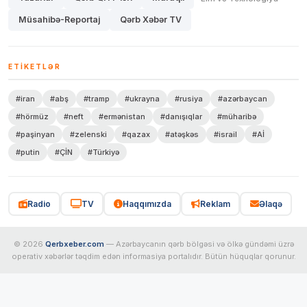
Müsahibə-Reportaj
Qərb Xəbər TV
ETIKETLƏR
#iran
#abş
#tramp
#ukrayna
#rusiya
#azərbaycan
#hörmüz
#neft
#ermənistan
#danışıqlar
#müharibə
#paşinyan
#zelenski
#qazax
#atəşkəs
#israil
#Aİ
#putin
#ÇİN
#Türkiyə
Radio
TV
Haqqımızda
Reklam
Əlaqə
© 2026
Qerbxeber.com
— Azərbaycanın qərb bölgəsi və ölkə gündəmi üzrə
operativ xəbərlər təqdim edən informasiya portalıdır. Bütün hüquqlar qorunur.