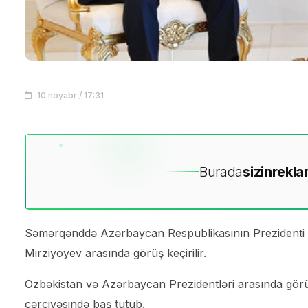
10 noyabr / 17:31
Burada
sizin
rekla
Səmərqənddə Azərbaycan Respublikasının Prezidenti İ
Mirziyoyev arasında görüş keçirilir.
Özbəkistan və Azərbaycan Prezidentləri arasında görü
çərçivəsində baş tutub.