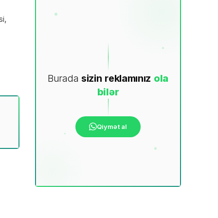
i,
Burada
sizin
reklamınız
ola
bilər
Qiymət al