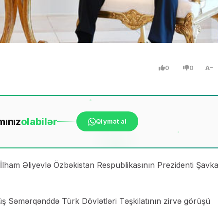
0
0
A
mınız
ola
bilər
Qiymət al
lham Əliyevlə Özbəkistan Respublikasının Prezidenti Şavka
ş Səmərqənddə Türk Dövlətləri Təşkilatının zirvə görüşü