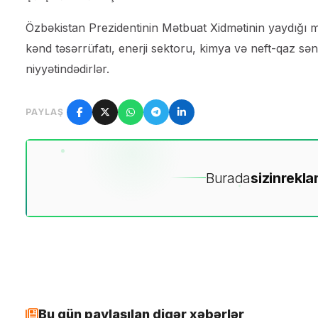
Özbəkistan Prezidentinin Mətbuat Xidmətinin yaydığı mə
kənd təsərrüfatı, enerji sektoru, kimya və neft-qaz sə
niyyətindədirlər.
PAYLAŞ
Burada
sizin
rekla
Bu gün paylaşılan digər xəbərlər