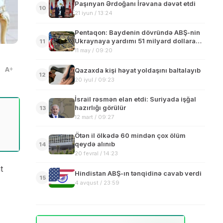
Paşınyan Ərdoğanı İrəvana dəvət etdi
10
21 iyun / 13:24
Pentaqon: Baydenin dövründə ABŞ-nin
Ukraynaya yardımı 51 milyard dollara
11
çatıb
11 may / 09:20
A
Qazaxda kişi həyat yoldaşını baltalayıb
12
20 iyul / 09:23
İsrail rəsmən elan etdi: Suriyada işğal
hazırlığı görülür
13
12 mart / 09:27
Ötən il ölkədə 60 mindən çox ölüm
qeydə alınıb
14
20 fevral / 14:23
t
Hindistan ABŞ-ın tənqidinə cavab verdi
15
4 avqust / 23:59