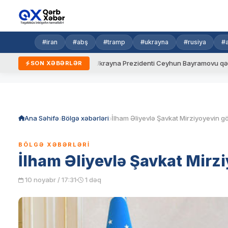
#iran
#abş
#tramp
#ukrayna
#rusiya
#
 yeni qaydalar
Ukrayna Prezidenti Ceyhun Bayramovu qəbul edi
SON XƏBƏRLƏR
Skip
to
content
Ana Səhifə
Bölgə xəbərləri
İlham Əliyevlə Şavkat Mirziyoyevin gö
BÖLGƏ XƏBƏRLƏRI
İlham Əliyevlə Şavkat Mirzi
10 noyabr / 17:31
1 dəq