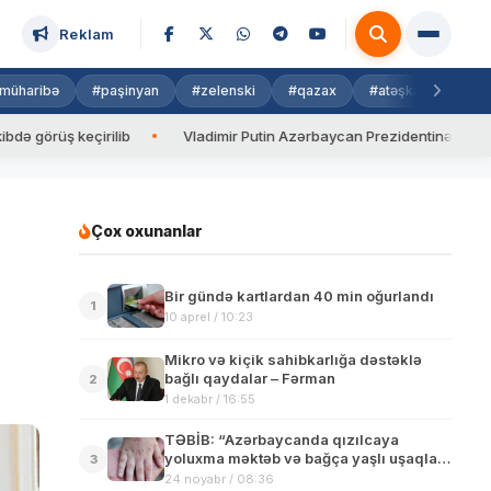
Reklam
müharibə
#paşinyan
#zelenski
#qazax
#atəşkəs
#isra
üş keçirilib
Vladimir Putin Azərbaycan Prezidentinə zəng edib
Çox oxunanlar
Bir gündə kartlardan 40 min oğurlandı
1
10 aprel / 10:23
Mikro və kiçik sahibkarlığa dəstəklə
bağlı qaydalar – Fərman
2
1 dekabr / 16:55
TƏBİB: “Azərbaycanda qızılcaya
yoluxma məktəb və bağça yaşlı uşaqlar
3
arasında üstünlük təşkil edir”
24 noyabr / 08:36