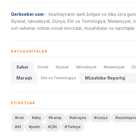
Qerbxeber.com
– Azərbaycanın qərb bölgəsi və ölkə üzrə gündə
Siyasət, İqtisadiyyat, Dünya, Elm və Texnologiya, Mədəniyyət, 
son xəbərlər, ictimai-sosial mövzular, müsahibələr və reportajlar 
KATEQORIYALAR
Xəbər
Sosial
Siyasət
İqtisadiyyat
Mədəniyyət
D
Maraqlı
Elm və Texnologiya
Müsahibə-Reportaj
ETIKETLƏR
#iran
#abş
#tramp
#ukrayna
#rusiya
#azərbayc
#Aİ
#putin
#ÇİN
#Türkiyə