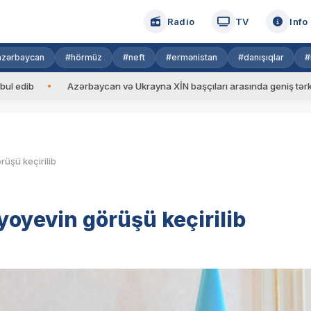
Radio
TV
Info
azərbaycan
#hörmüz
#neft
#ermənistan
#danışıqlar
#
b
Azərbaycan və Ukrayna XİN başçıları arasında geniş tərkibdə gör
rüşü keçirilib
yoyevin görüşü keçirilib