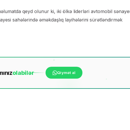
lumatda qeyd olunur ki, iki ölkə liderləri avtomobil sənayes
nayesi sahələrində əməkdaşlıq layihələrini sürətləndirmək
mınız
ola
bilər
Qiymət al