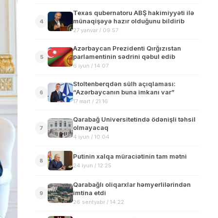
Texas qubernatoru ABŞ hakimiyyəti ilə
münaqişəyə hazır olduğunu bildirib
4
27 yanvar / 09:57
Azərbaycan Prezidenti Qırğızıstan
parlamentinin sədrini qəbul edib
5
6 iyun / 14:07
Stoltenberqdən sülh açıqlaması:
“Azərbaycanın buna imkanı var”
6
17 mart / 21:16
Qarabağ Universitetində ödənişli təhsil
olmayacaq
7
4 iyun / 10:04
Putinin xalqa müraciətinin tam mətni
8
24 iyun / 12:25
Qarabağlı oliqarxlar həmyerlilərindən
imtina etdi
9
26 sentyabr / 14:22