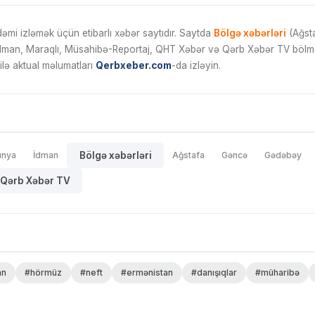
mi izləmək üçün etibarlı xəbər saytıdır. Saytda
Bölgə xəbərləri
(Ağsta
İdman, Maraqlı, Müsahibə-Reportaj, QHT Xəbər və Qərb Xəbər TV bölmələ
ilə aktual məlumatları
Qerbxeber.com
-da izləyin.
ünya
İdman
Bölgə xəbərləri
Ağstafa
Gəncə
Gədəbəy
Qərb Xəbər TV
an
#hörmüz
#neft
#ermənistan
#danışıqlar
#müharibə