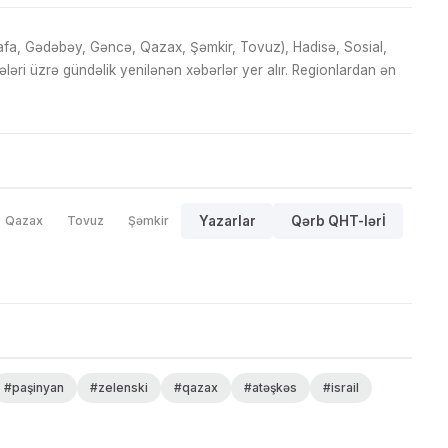
fa, Gədəbəy, Gəncə, Qazax, Şəmkir, Tovuz), Hadisə, Sosial,
ri üzrə gündəlik yenilənən xəbərlər yer alır. Regionlardan ən
Qazax
Tovuz
Şəmkir
Yazarlar
Qərb QHT-lərİ
#paşinyan
#zelenski
#qazax
#atəşkəs
#israil