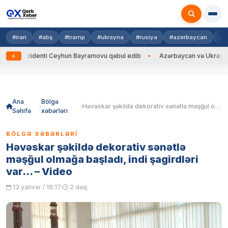
#iran
#abş
#tramp
#ukrayna
#rusiya
#azərbaycan
#h
Prezidenti Ceyhun Bayramovu qəbul edib
Azərbaycan və Ukrayna XİN ba
Skip
to
content
Ana
Bölgə
Həvəskar şəkildə dekorativ sənətlə məşğul olmağa başladı, indi şagirdləri var… – Video
Səhifə
xəbərləri
BÖLGƏ XƏBƏRLƏRI
Həvəskar şəkildə dekorativ sənətlə
məşğul olmağa başladı, indi şagirdləri
var… – Video
13 yanvar / 16:17
2 dəq