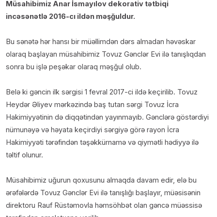
Müsahibimiz Anar İsmayılov dekorativ tətbiqi
incəsənətlə 2016-cı ildən məşğuldur.
Bu sənətə hər hansı bir müəllimdən dərs almadan həvəskar
olaraq başlayan müsahibimiz Tovuz Gənclər Evi ilə tanışlıqdan
sonra bu işlə peşəkar olaraq məşğul olub.
Belə ki gəncin ilk sərgisi 1 fevral 2017-ci ildə keçirilib. Tovuz
Heydər Əliyev mərkəzində baş tutan sərgi Tovuz İcra
Hakimiyyətinin də diqqətindən yayınmayıb. Gənclərə göstərdiyi
nümunəyə və həyata keçirdiyi sərgiyə görə rayon İcra
Hakimiyyəti tərəfindən təşəkkürnamə və qiymətli hədiyyə ilə
təltif olunur.
Müsahibimiz uğurun qoxusunu almaqda davam edir, elə bu
ərəfələrdə Tovuz Gənclər Evi ilə tanışlığı başlayır, müəsisənin
direktoru Rauf Rüstəmovla həmsöhbət olan gəncə müəssisə