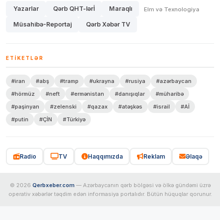
Yazarlar
Qərb QHT-lərİ
Maraqlı
Elm və Texnologiya
Müsahibə-Reportaj
Qərb Xəbər TV
ETIKETLƏR
#iran
#abş
#tramp
#ukrayna
#rusiya
#azərbaycan
#hörmüz
#neft
#ermənistan
#danışıqlar
#müharibə
#paşinyan
#zelenski
#qazax
#atəşkəs
#israil
#Aİ
#putin
#ÇİN
#Türkiyə
Radio
TV
Haqqımızda
Reklam
Əlaqə
© 2026
Qerbxeber.com
— Azərbaycanın qərb bölgəsi və ölkə gündəmi üzrə
operativ xəbərlər təqdim edən informasiya portalıdır. Bütün hüquqlar qorunur.