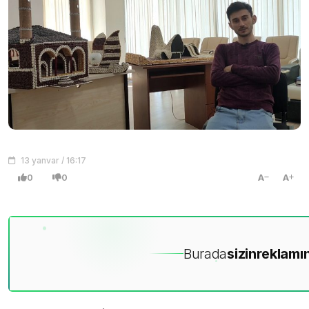
13 yanvar / 16:17
0
0
A
A
Burada
sizin
reklamın