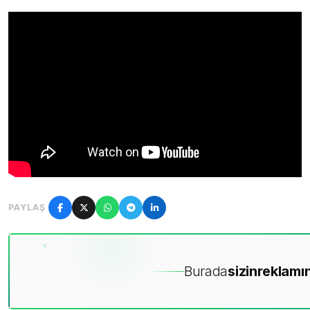
PAYLAŞ
Burada
sizin
reklamın