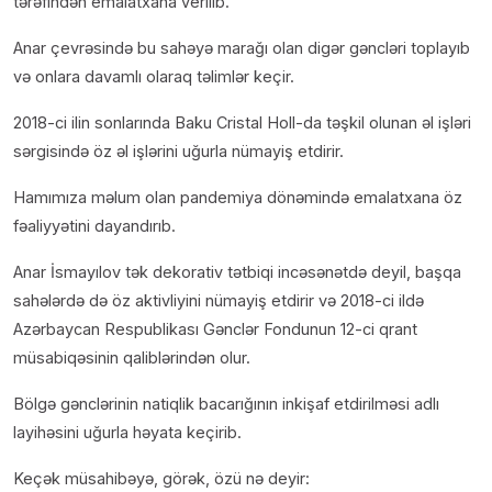
tərəfindən emalatxana verilib.
Anar çevrəsində bu sahəyə marağı olan digər gəncləri toplayıb
və onlara davamlı olaraq təlimlər keçir.
2018-ci ilin sonlarında Baku Cristal Holl-da təşkil olunan əl işləri
sərgisində öz əl işlərini uğurla nümayiş etdirir.
Hamımıza məlum olan pandemiya dönəmində emalatxana öz
fəaliyyətini dayandırıb.
Anar İsmayılov tək dekorativ tətbiqi incəsənətdə deyil, başqa
sahələrdə də öz aktivliyini nümayiş etdirir və 2018-ci ildə
Azərbaycan Respublikası Gənclər Fondunun 12-ci qrant
müsabiqəsinin qaliblərindən olur.
Bölgə gənclərinin natiqlik bacarığının inkişaf etdirilməsi adlı
layihəsini uğurla həyata keçirib.
Keçək müsahibəyə, görək, özü nə deyir: