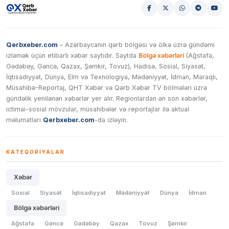
Qerbxeber.com
– Azərbaycanın qərb bölgəsi və ölkə üzrə gündəmi
izləmək üçün etibarlı xəbər saytıdır. Saytda
Bölgə xəbərləri
(Ağstafa,
Gədəbəy, Gəncə, Qazax, Şəmkir, Tovuz), Hadisə, Sosial, Siyasət,
İqtisadiyyat, Dünya, Elm və Texnologiya, Mədəniyyət, İdman, Maraqlı,
Müsahibə-Reportaj, QHT Xəbər və Qərb Xəbər TV bölmələri üzrə
gündəlik yenilənən xəbərlər yer alır. Regionlardan ən son xəbərlər,
ictimai-sosial mövzular, müsahibələr və reportajlar ilə aktual
məlumatları
Qerbxeber.com
-da izləyin.
KATEQORIYALAR
Xəbər
Sosial
Siyasət
İqtisadiyyat
Mədəniyyət
Dünya
İdman
Bölgə xəbərləri
Ağstafa
Gəncə
Gədəbəy
Qazax
Tovuz
Şəmkir