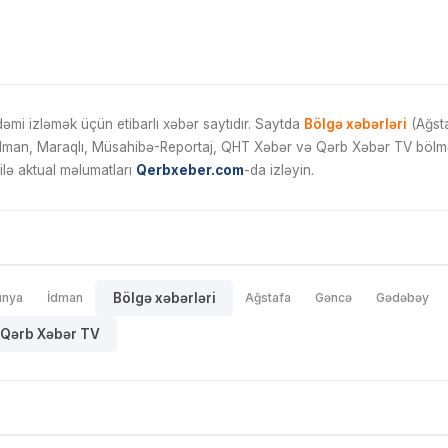
mi izləmək üçün etibarlı xəbər saytıdır. Saytda
Bölgə xəbərləri
(Ağsta
İdman, Maraqlı, Müsahibə-Reportaj, QHT Xəbər və Qərb Xəbər TV bölmələ
ilə aktual məlumatları
Qerbxeber.com
-da izləyin.
ünya
İdman
Bölgə xəbərləri
Ağstafa
Gəncə
Gədəbəy
Qərb Xəbər TV