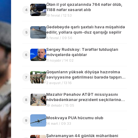
Ötən il yol qəzalarında 764 nəfər ölüb,
1188 nəfər xəsarət alıb
4
19 fevral / 12:53
Gədəbəydə qarlı şaxtalı hava müşahidə
edilir, yollara qum-duz qarışığı səpilir
5
8 fevral / 09:56
Sergey Rudskoy: Tərəflər tutduqları
mövqelərdə qalıblar
6
11 noyabr / 14:02
Qoşunların yüksək döyüşə hazırolma
səviyyəsinə gətirilməsi barədə tapşırıq
7
verilib
2 avqust / 13:16
Məzahir Pənahov ATƏT missiyasını
növbədənkənar prezident seçkilərinə
8
hazırlıqla bağlı məlumatlandırıb
19 dekabr / 15:05
Moskvaya PUA hücumu olub
9
14 mart / 09:33
Şahramanyan 44 günlük müharibəni