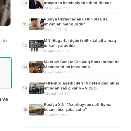
araşdıran komissiyada dindiriləcək
10
24 noyabr / 11:12
Rusiya Ukraynadan üstün olsa da,
imkanları məhduddur
11
31 mart / 22:48
MN: Əsgərlər üçün ikiillik təhsil almaq
A
imkanı yaradılıb
12
19 aprel / 09:36
Mərkəzi Bankla Çin Xalq Bankı arasında
Memorandum imzalanıb
13
4 sentyabr / 16:33
FHN-in xilasediciləri 16 nəfəri dağıntılar
altından sağ çıxarıb – VİDEO
14
8 fevral / 09:30
a və
Rusiya XİN: “Azərbaycan səfirliyinə
hücum bizi şoka salıb”
15
27 yanvar / 11:57