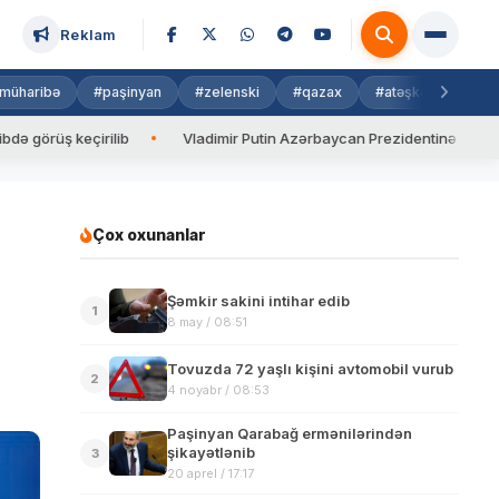
Reklam
müharibə
#paşinyan
#zelenski
#qazax
#atəşkəs
#isra
 keçirilib
Vladimir Putin Azərbaycan Prezidentinə zəng edib
Çox oxunanlar
Şəmkir sakini intihar edib
1
8 may / 08:51
Tovuzda 72 yaşlı kişini avtomobil vurub
2
4 noyabr / 08:53
Paşinyan Qarabağ ermənilərindən
şikayətlənib
3
20 aprel / 17:17