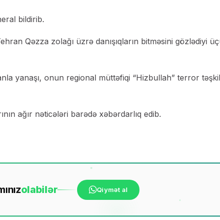
ral bildirib.
Tehran Qəzza zolağı üzrə danışıqların bitməsini gözlədiyi ü
anla yanaşı, onun regional müttəfiqi “Hizbullah” terror təşkil
nın ağır nəticələri barədə xəbərdarlıq edib.
mınız
ola
bilər
Qiymət al