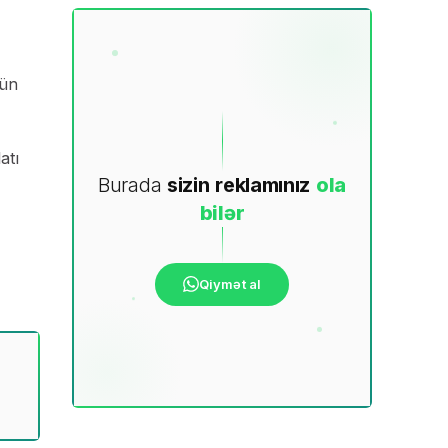
çün
atı
Burada
sizin
reklamınız
ola
bilər
Qiymət al