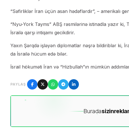
“Səfirliklər İran üçün asan hədəflərdir”, – amerikalı gene
“Nyu-York Tayms” ABŞ rəsmilərinə istinadla yazır ki, 
İsrailə qarşı intiqamı gecikdirir.
Yaxın Şərqdə işləyən diplomatlar nəşrə bildiriblər ki, İr
da İsrailə hücum edə bilər.
İsrail hökuməti İran və “Hizbullah”ın mümkün addımları
PAYLAŞ
Burada
sizin
rekla