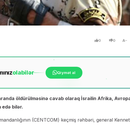
0
0
A
mınız
ola
bilər
Qiymət al
randa öldürülməsinə cavab olaraq İsrailin Afrika, Avrop
edə bilər.
omandanlığının (CENTCOM) keçmiş rəhbəri, general Kennet