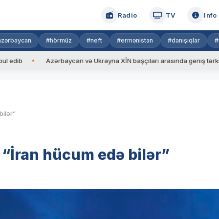
Radio
TV
Info
azərbaycan
#hörmüz
#neft
#ermənistan
#danışıqlar
#
Azərbaycan və Ukrayna XİN başçıları arasında geniş tərkibdə görüş
bilər”
– “İran hücum edə bilər”