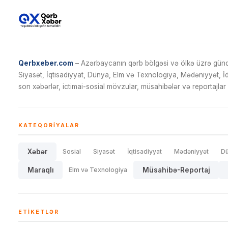
Qerbxeber.com
– Azərbaycanın qərb bölgəsi və ölkə üzrə gündə
Siyasət, İqtisadiyyat, Dünya, Elm və Texnologiya, Mədəniyyət, 
son xəbərlər, ictimai-sosial mövzular, müsahibələr və reportajlar 
KATEQORIYALAR
Xəbər
Sosial
Siyasət
İqtisadiyyat
Mədəniyyət
D
Maraqlı
Elm və Texnologiya
Müsahibə-Reportaj
ETIKETLƏR