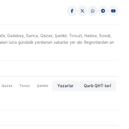
fa, Gədəbəy, Gəncə, Qazax, Şəmkir, Tovuz), Hadisə, Sosial,
ri üzrə gündəlik yenilənən xəbərlər yer alır. Regionlardan ən
Qazax
Tovuz
Şəmkir
Yazarlar
Qərb QHT-lərİ