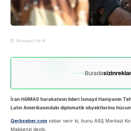
29 avqust / 09:19
Burada
sizin
rekla
İran HƏMAS hərəkatının lideri İsmayıl Haniyənin Teh
Latın Amerikasındakı diplomatik obyektlərinə hücum 
Qerbxeber.com
xəbər verir ki, bunu ABŞ Mərkəzi K
Makkenzi deyib.