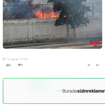
12 aprel / 17:55
0
0
A
A
Burada
sizin
reklamın