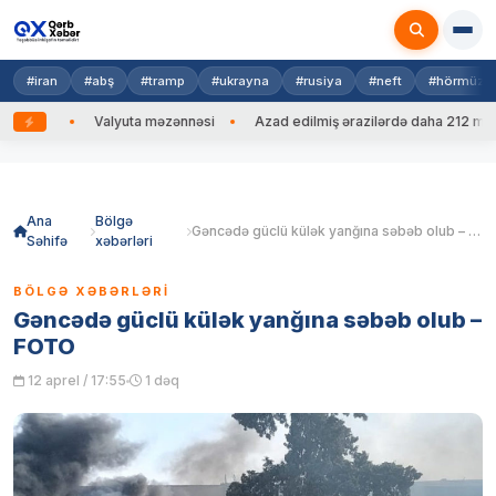
#iran
#abş
#tramp
#ukrayna
#rusiya
#neft
#hörmüz
ib
Valyuta məzənnəsi
Azad edilmiş ərazilərdə daha 212 mina, 75
Skip
to
content
Ana
Bölgə
Gəncədə güclü külək yanğına səbəb olub – FOTO
Səhifə
xəbərləri
BÖLGƏ XƏBƏRLƏRI
Gəncədə güclü külək yanğına səbəb olub –
FOTO
12 aprel / 17:55
1 dəq