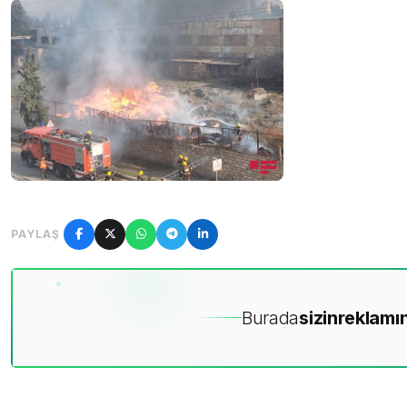
PAYLAŞ
Burada
sizin
reklamın