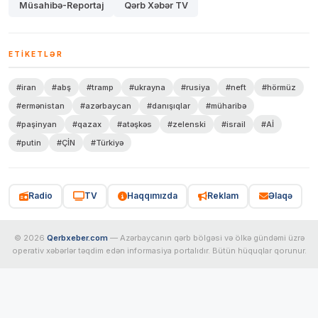
Müsahibə-Reportaj
Qərb Xəbər TV
ETIKETLƏR
#iran
#abş
#tramp
#ukrayna
#rusiya
#neft
#hörmüz
#ermənistan
#azərbaycan
#danışıqlar
#müharibə
#paşinyan
#qazax
#atəşkəs
#zelenski
#israil
#Aİ
#putin
#ÇİN
#Türkiyə
Radio
TV
Haqqımızda
Reklam
Əlaqə
© 2026
Qerbxeber.com
— Azərbaycanın qərb bölgəsi və ölkə gündəmi üzrə
operativ xəbərlər təqdim edən informasiya portalıdır. Bütün hüquqlar qorunur.