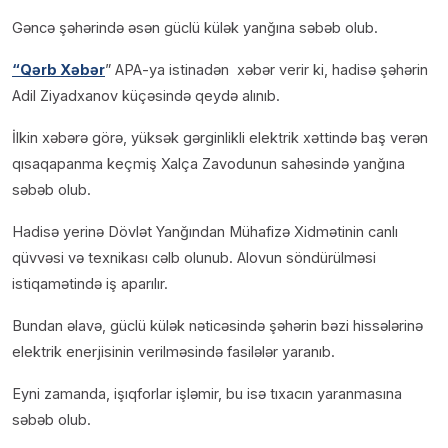
Gəncə şəhərində əsən güclü külək yanğına səbəb olub.
“Qərb Xəbər
” APA-ya istinadən xəbər verir ki, hadisə şəhərin
Adil Ziyadxanov küçəsində qeydə alınıb.
İlkin xəbərə görə, yüksək gərginlikli elektrik xəttində baş verən
qısaqapanma keçmiş Xalça Zavodunun sahəsində yanğına
səbəb olub.
Hadisə yerinə Dövlət Yanğından Mühafizə Xidmətinin canlı
qüvvəsi və texnikası cəlb olunub. Alovun söndürülməsi
istiqamətində iş aparılır.
Bundan əlavə, güclü külək nəticəsində şəhərin bəzi hissələrinə
elektrik enerjisinin verilməsində fasilələr yaranıb.
Eyni zamanda, işıqforlar işləmir, bu isə tıxacın yaranmasına
səbəb olub.