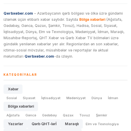
Qerbxeber.com
– Azərbaycanın qərb bölgəsi və ölkə üzrə gündəmi
izləmək üçün etibarlı xəbər saytıdır. Saytda
Bölgə xəbərləri
(Ağstafa,
Gədəbəy, Gəncə, Qazax, Şəmkir, Tovuz), Hadisə, Sosial, Siyasət,
İqtisadiyyat, Dünya, Elm və Texnologiya, Mədəniyyət, İdman, Maraqlı,
Müsahibə-Reportaj, QHT Xəbər və Qərb Xəbər TV bölmələri üzrə
gündəlik yenilənən xəbərlər yer alır. Regionlardan ən son xəbərlər,
ictimai-sosial mövzular, müsahibələr və reportajlar ilə aktual
məlumatları
Qerbxeber.com
-da izləyin.
KATEQORIYALAR
Xəbər
Sosial
Siyasət
İqtisadiyyat
Mədəniyyət
Dünya
İdman
Bölgə xəbərləri
Ağstafa
Gəncə
Gədəbəy
Qazax
Tovuz
Şəmkir
Yazarlar
Qərb QHT-lərİ
Maraqlı
Elm və Texnologiya