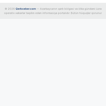
© 2026
Qerbxeber.com
— Azərbaycanın qərb bölgəsi və ölkə gündəmi üzrə
operativ xəbərlər təqdim edən informasiya portalıdır. Bütün hüquqlar qorunur.