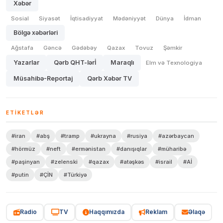
Xəbər
Sosial
Siyasət
İqtisadiyyat
Mədəniyyət
Dünya
İdman
Bölgə xəbərləri
Ağstafa
Gəncə
Gədəbəy
Qazax
Tovuz
Şəmkir
Yazarlar
Qərb QHT-lərİ
Maraqlı
Elm və Texnologiya
Müsahibə-Reportaj
Qərb Xəbər TV
ETIKETLƏR
#iran
#abş
#tramp
#ukrayna
#rusiya
#azərbaycan
#hörmüz
#neft
#ermənistan
#danışıqlar
#müharibə
#paşinyan
#zelenski
#qazax
#atəşkəs
#israil
#Aİ
#putin
#ÇİN
#Türkiyə
Radio
TV
Haqqımızda
Reklam
Əlaqə