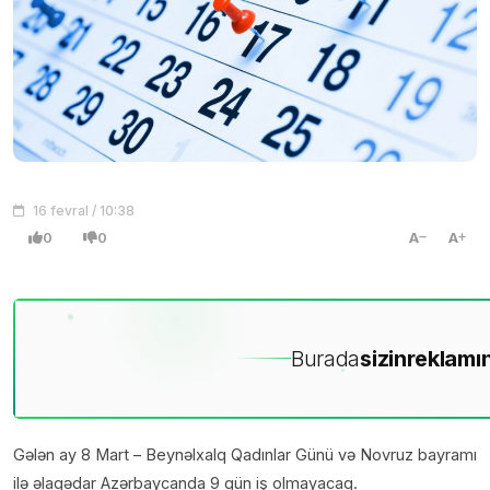
16 fevral / 10:38
0
0
A
A
Burada
sizin
reklamın
Gələn ay 8 Mart – Beynəlxalq Qadınlar Günü və Novruz bayramı
ilə əlaqədar Azərbaycanda 9 gün iş olmayacaq.