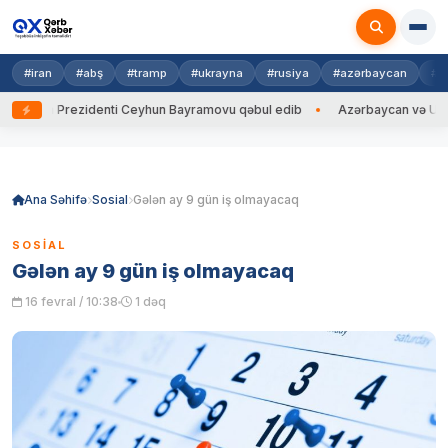
#iran
#abş
#tramp
#ukrayna
#rusiya
#azərbaycan
#h
rayna Prezidenti Ceyhun Bayramovu qəbul edib
Azərbaycan və Ukrayna 
Skip
to
content
Ana Səhifə
Sosial
Gələn ay 9 gün iş olmayacaq
SOSIAL
Gələn ay 9 gün iş olmayacaq
16 fevral / 10:38
1 dəq