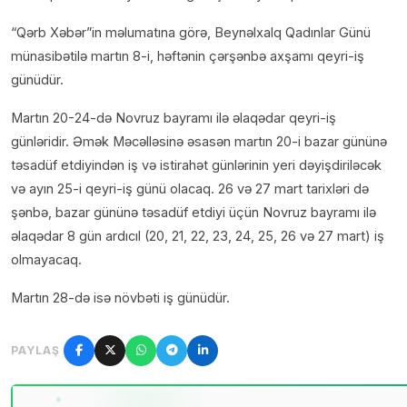
“Qərb Xəbər”in məlumatına görə, Beynəlxalq Qadınlar Günü
münasibətilə martın 8-i, həftənin çərşənbə axşamı qeyri-iş
günüdür.
Martın 20-24-də Novruz bayramı ilə əlaqədar qeyri-iş
günləridir. Əmək Məcəlləsinə əsasən martın 20-i bazar gününə
təsadüf etdiyindən iş və istirahət günlərinin yeri dəyişdiriləcək
və ayın 25-i qeyri-iş günü olacaq. 26 və 27 mart tarixləri də
şənbə, bazar gününə təsadüf etdiyi üçün Novruz bayramı ilə
əlaqədar 8 gün ardıcıl (20, 21, 22, 23, 24, 25, 26 və 27 mart) iş
olmayacaq.
Martın 28-də isə növbəti iş günüdür.
PAYLAŞ