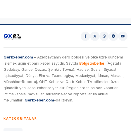
Qerbxeber.com
– Azərbaycanın qərb bölgəsi və ölkə üzrə gündəmi
izləmək üçün etibarlı xəbər saytıdır. Saytda
Bölgə xəbərləri
(Ağstafa,
Gədəbəy, Gəncə, Qazax, Şəmkir, Tovuz), Hadisə, Sosial, Siyasət,
İqtisadiyyat, Dünya, Elm və Texnologiya, Mədəniyyət, İdman, Maraqlı,
Müsahibə-Reportaj, QHT Xəbər və Qərb Xəbər TV bölmələri üzrə
gündəlik yenilənən xəbərlər yer alır. Regionlardan ən son xəbərlər,
ictimai-sosial mövzular, müsahibələr və reportajlar ilə aktual
məlumatları
Qerbxeber.com
-da izləyin.
KATEQORIYALAR