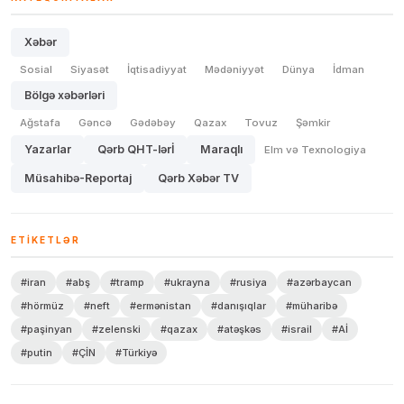
Xəbər
Sosial
Siyasət
İqtisadiyyat
Mədəniyyət
Dünya
İdman
Bölgə xəbərləri
Ağstafa
Gəncə
Gədəbəy
Qazax
Tovuz
Şəmkir
Yazarlar
Qərb QHT-lərİ
Maraqlı
Elm və Texnologiya
Müsahibə-Reportaj
Qərb Xəbər TV
ETIKETLƏR
#iran
#abş
#tramp
#ukrayna
#rusiya
#azərbaycan
#hörmüz
#neft
#ermənistan
#danışıqlar
#müharibə
#paşinyan
#zelenski
#qazax
#atəşkəs
#israil
#Aİ
#putin
#ÇİN
#Türkiyə