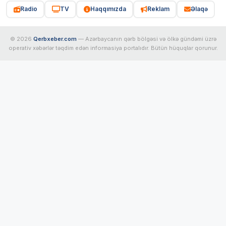
Radio
TV
Haqqımızda
Reklam
Əlaqə
© 2026
Qerbxeber.com
— Azərbaycanın qərb bölgəsi və ölkə gündəmi üzrə
operativ xəbərlər təqdim edən informasiya portalıdır. Bütün hüquqlar qorunur.