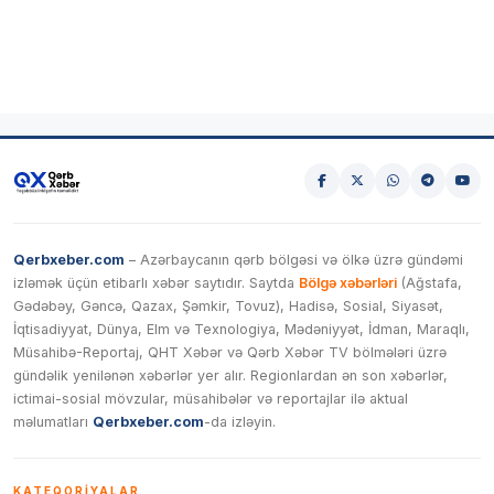
Qerbxeber.com
– Azərbaycanın qərb bölgəsi və ölkə üzrə gündəmi
izləmək üçün etibarlı xəbər saytıdır. Saytda
Bölgə xəbərləri
(Ağstafa,
Gədəbəy, Gəncə, Qazax, Şəmkir, Tovuz), Hadisə, Sosial, Siyasət,
İqtisadiyyat, Dünya, Elm və Texnologiya, Mədəniyyət, İdman, Maraqlı,
Müsahibə-Reportaj, QHT Xəbər və Qərb Xəbər TV bölmələri üzrə
gündəlik yenilənən xəbərlər yer alır. Regionlardan ən son xəbərlər,
ictimai-sosial mövzular, müsahibələr və reportajlar ilə aktual
məlumatları
Qerbxeber.com
-da izləyin.
KATEQORIYALAR