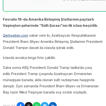
Fevralın 19-da Amerika Birləşmiş Ştatlarının paytaxtı
Vaşinqton şəhərində “Sülh Şurası”nın ilk iclası keçirilib.
Qerbxeber.com
xəbər verir ki, Azərbaycan Respublikasının
Prezidenti İlham Əliyev Amerika Birləşmiş Ştatlarının Prezidenti
Donald Trampın dəvəti ilə iclasda iştirak edib.
İclasda əvvəlcə birgə foto çəkilib.
Daha sonra ABŞ Prezidenti Donald Tramp tədbirdə çıxış
edib.Prezident Tramp çıxışında Azərbaycan-Ermənistan
münaqişəsi barədə, əldə olunan sülh razılaşması haqqında
danışıb. Eyni zamanda Prezident İlham Əliyev və Ermənistan
Baş naziri Nikol Paşınyan barədə xoş sözlər söyləyib.
PAYLAŞ