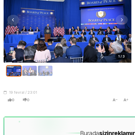
1 / 3
19 fevral / 23:01
0
0
A
A
Burada
sizin
reklamın